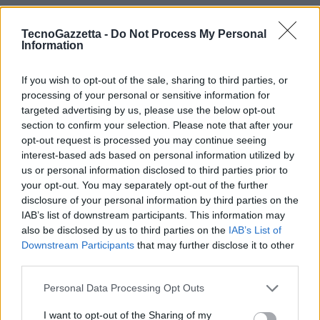
a rischio la sicurezza, poiché le vulnerabilità non corrette
possono essere sfruttate dagli attaccanti a loro vantaggio.
TecnoGazzetta -
Do Not Process My Personal
Information
Sistematizzare la distribuzione di patch e aggiornamenti è un
aspetto critico per ogni realtà.
If you wish to opt-out of the sale, sharing to third parties, or
Non definire adeguate politiche di sicurezza:
L’uso di password
processing of your personal or sensitive information for
deboli e la mancanza di politiche di security rigide sono problemi
targeted advertising by us, please use the below opt-out
comuni, che mettono a rischio la sicurezza aziendale. Anche le
section to confirm your selection. Please note that after your
piccole aziende dovrebbero promuovere l’adozione di password
opt-out request is processed you may continue seeing
robuste e implementare politiche chiare e condivise.
interest-based ads based on personal information utilized by
us or personal information disclosed to third parties prior to
Mancanza di backup regolari:
Non effettuare backup regolari dei
your opt-out. You may separately opt-out of the further
dati critici rende le aziende vulnerabili agli attacchi ransomware,
disclosure of your personal information by third parties on the
che possono causare la perdita irreversibile di dati. Un piano di
IAB’s list of downstream participants. This information may
backup efficace è fondamentale per raggiungere una reale
also be disclosed by us to third parties on the
IAB’s List of
resilienza informatica, ovvero la capacità di reagire e ripartire in
Downstream Participants
that may further disclose it to other
third parties.
breve tempo anche dopo aver subito un attacco.
Gestire gli accessi in modo non sistematico:
Non gestire
Personal Data Processing Opt Outs
adeguatamente gli accessi degli utenti può portare a violazioni
della sicurezza. Una gestione centralizzata ed estesa può
I want to opt-out of the Sharing of my