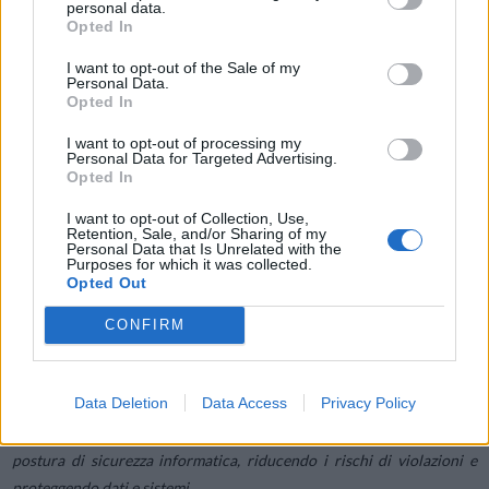
personal data.
consentire di revocare immediatamente gli accessi non necessari
Opted In
quando un dipendente lascia l’azienda o cambia ruolo.
I want to opt-out of the Sale of my
Sottostimare l’impatto della sicurezza fisica:
Le piccole aziende
Personal Data.
spesso trascurano la sicurezza fisica degli ambienti in cui sono
Opted In
presenti server e attrezzature informatiche, esponendosi a rischi
I want to opt-out of processing my
di accesso non autorizzato. Affidarsi a un provider in grado di
Personal Data for Targeted Advertising.
Opted In
offrire sicurezza sia fisica che cyber può consentire di ridurre
sensibilmente questa voce di rischio.
I want to opt-out of Collection, Use,
Retention, Sale, and/or Sharing of my
Sottovalutare le attività di monitoraggio e rilevamento:
Anche
Personal Data that Is Unrelated with the
disponendo delle più avanzate soluzioni di difesa non ci si può
Purposes for which it was collected.
Opted Out
dimenticare di implementare sistemi di monitoraggio e
rilevamento degli incidenti, costantemente attivi e in grado di
CONFIRM
intervenire per bloccare le minacce e limitare i danni.
Data Deletion
Data Access
Privacy Policy
Affrontare in modo sistematico questi punti, cercando di evitare gli
errori citati, può aiutare le piccole aziende a migliorare la propria
postura di sicurezza informatica, riducendo i rischi di violazioni e
proteggendo dati e sistemi.