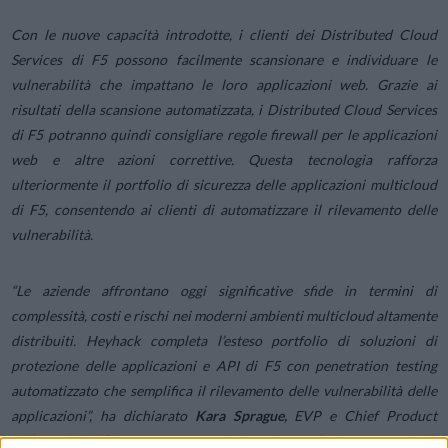
Con le nuove capacità introdotte, i clienti dei Distributed Cloud
Services di F5 possono facilmente scansionare e individuare le
vulnerabilità che impattano le loro applicazioni web. Grazie ai
risultati della scansione automatizzata, i Distributed Cloud Services
di F5 potranno quindi consigliare regole firewall per le applicazioni
web e altre azioni correttive. Questa tecnologia rafforza
ulteriormente il portfolio di sicurezza delle applicazioni multicloud
di F5, consentendo ai clienti di automatizzare il rilevamento delle
vulnerabilità.
“Le aziende affrontano oggi significative sfide in termini di
complessità, costi e rischi nei moderni ambienti multicloud altamente
distribuiti. Heyhack completa l’esteso portfolio di soluzioni di
protezione delle applicazioni e API di F5 con penetration testing
automatizzato che semplifica il rilevamento delle vulnerabilità delle
applicazioni”
, ha dichiarato
Kara Sprague,
EVP e Chief Product
Officer di F5.
“Questa potente soluzione è un ulteriore esempio di