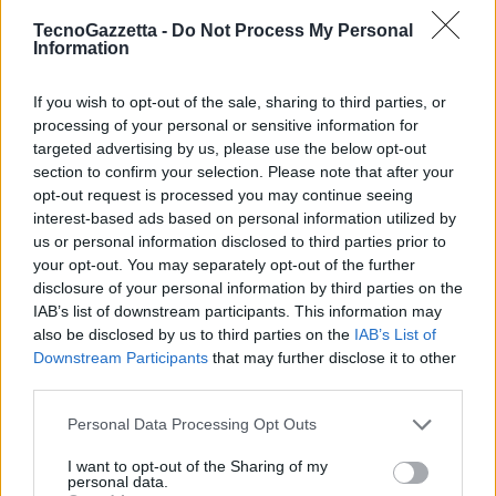
come F5 stia semplificando notevolmente la protezione di qualsiasi
TecnoGazzetta -
Do Not Process My Personal
applicazione, qualsiasi API, ovunque.”
Information
If you wish to opt-out of the sale, sharing to third parties, or
F5 prosegue nell’introduzione di nuove capacità automatizzate nei
processing of your personal or sensitive information for
suoi Distributed Cloud Services. A febbraio, F5 ha presentato la
targeted advertising by us, please use the below opt-out
soluzione di sicurezza API più completa e AI-ready del settore,
section to confirm your selection. Please note that after your
integrando funzionalità di rilevamento delle vulnerabilità e di
opt-out request is processed you may continue seeing
interest-based ads based on personal information utilized by
osservabilità nei processi di sviluppo delle applicazioni.
us or personal information disclosed to third parties prior to
your opt-out. You may separately opt-out of the further
disclosure of your personal information by third parties on the
Condividi questo articolo:
IAB’s list of downstream participants. This information may
also be disclosed by us to third parties on the
IAB’s List of
E-mail
LinkedIn
Facebook
X
Downstream Participants
that may further disclose it to other
third parties.
Mastodon
Telegram
WhatsApp
Personal Data Processing Opt Outs
Stampa
Altro
I want to opt-out of the Sharing of my
personal data.
Vuoi ricevere gli aggiornamenti delle news di TecnoGazzetta?