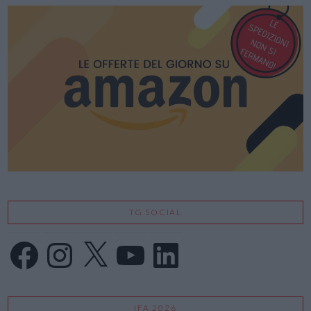
TG SOCIAL
Facebook
Instagram
X
YouTube
LinkedIn
IFA 2026