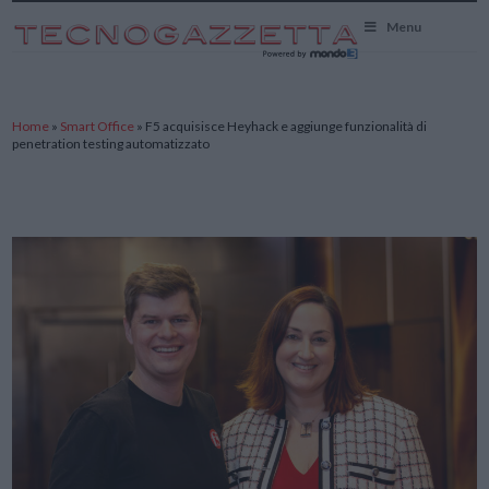
TecnoGazzetta
Menu
Home
»
Smart Office
»
F5 acquisisce Heyhack e aggiunge funzionalità di
penetration testing automatizzato