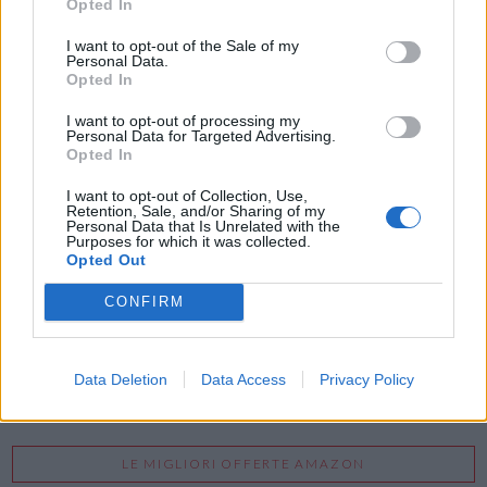
Opted In
Inserisci nome ed indirizzo E-Mail:
I want to opt-out of the Sale of my
Personal Data.
Opted In
I want to opt-out of processing my
Personal Data for Targeted Advertising.
Opted In
I want to opt-out of Collection, Use,
Acconsento al trattamento dei dati personali (
Info Privacy
)
Retention, Sale, and/or Sharing of my
Personal Data that Is Unrelated with the
Purposes for which it was collected.
Opted Out
CONFIRM
Data Deletion
Data Access
Privacy Policy
LE MIGLIORI OFFERTE AMAZON