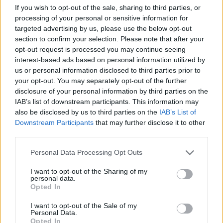
riducendo i tempi e i costi, e garantendone la conformità.
If you wish to opt-out of the sale, sharing to third parties, or
processing of your personal or sensitive information for
targeted advertising by us, please use the below opt-out
Gli errori che infatti maggiormente incidono sui costi della logistica
section to confirm your selection. Please note that after your
si riscontrano nella compilazione delle fatture, che si stimano
opt-out request is processed you may continue seeing
intorno al 20% del totale dei documenti amministrativi emessi
.
interest-based ads based on personal information utilized by
Quelli più comuni sono generalmente gli scostamenti di prezzo tra la
us or personal information disclosed to third parties prior to
your opt-out. You may separately opt-out of the further
riga della fattura e la spedizione di trasporto, il numero cliente
disclosure of your personal information by third parties on the
errato, dimensioni errate, può capitare anche, per esempio, che una
IAB’s list of downstream participants. This information may
spedizione sia già stata fatturata o che la stessa non sia stata ritirata
also be disclosed by us to third parties on the
IAB’s List of
o consegnata.
L’implementazione di questa fase può portare a un ROI
Downstream Participants
that may further disclose it to other
per l’azienda del 2-5%
. Altro esempio, nella fase di
carico della merce
third parties.
se la stima dei pezzi sul mezzo avviene in maniera estremamente
Personal Data Processing Opt Outs
precisa, si stima un ROI del 1-5% sull’investimento fatto negli
strumenti di gestione digitali.
Grazie all’audit automatizzata delle
I want to opt-out of the Sharing of my
personal data.
fatture è inoltre possibile efficientare il costo del personale del 30-
Opted In
50%
.
I want to opt-out of the Sale of my
Personal Data.
Opted In
A tal proposito, una delle soluzioni a disposizione del mercato è la