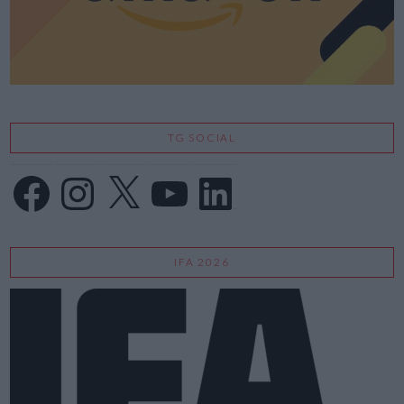
TG SOCIAL
Facebook
Instagram
X
YouTube
LinkedIn
IFA 2026