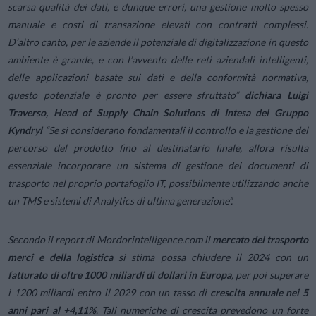
scarsa qualità dei dati, e dunque errori, una gestione molto spesso
manuale e costi di transazione elevati con contratti complessi.
D’altro canto, per le aziende il potenziale di digitalizzazione in questo
ambiente è grande, e con l’avvento delle reti aziendali intelligenti,
delle applicazioni basate sui dati e della conformità normativa,
questo potenziale è pronto per essere sfruttato
”
dichiara
Luigi
Traverso, Head of Supply Chain Solutions
di Intesa del Gruppo
Kyndryl
“
Se si considerano fondamentali il controllo e la gestione del
percorso del prodotto fino al destinatario finale, allora risulta
essenziale incorporare un sistema di gestione dei documenti di
trasporto nel proprio portafoglio IT, possibilmente utilizzando anche
un TMS e sistemi di Analytics di ultima generazione
”.
Secondo il report di Mordorintelligence.com il
mercato del trasporto
merci e della logistica
si stima possa chiudere il 2024 con un
fatturato di oltre 1000 miliardi di dollari in Europa
, per poi superare
i 1200 miliardi entro il 2029 con un tasso di
crescita annuale nei 5
anni pari al +4,11%
. Tali numeriche di crescita prevedono un forte