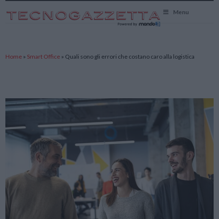
TecnoGazzetta
Menu
Home
»
Smart Office
»
Quali sono gli errori che costano caro alla logistica