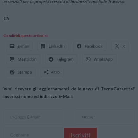
essenziali per la propria crescita di business
” conclude Traverso.
CS
Condividi questo articolo:
E-mail
LinkedIn
Facebook
X
Mastodon
Telegram
WhatsApp
Stampa
Altro
Vuoi ricevere gli aggiornamenti delle news di TecnoGazzetta?
Inserisci nome ed indirizzo E-Mail: