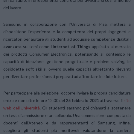
sin da subito in un’esperienza concreta per avvicinarsi così al mondo
del lavoro.
Samsung, in collaborazione con l’Università di Pisa, metterà a
disposizione l’esperienza e la competenza dei propri ingegneri e
ricercatori per aiutare gli studenti ad acquisire
competenze digitali
avanzate
su temi come l’
Internet of Things
applicato al mercato
dei prodotti Consumer Electronics, potenziando al contempo le
capacità di ideazione, gestione progettuale e problem solving, le
cosiddette
soft skills
, ovvero quelle capacità altrettanto rilevanti
per diventare professionisti preparati ad affrontare le sfide future.
Per partecipare alla selezione, occorre inviare la propria candidatura
entro e non oltre le ore 12.00 del
25 febbraio 2021
attraverso il
sito
web dell’Università
. Gli studenti saranno poi chiamati a sostenere
un test di ammissione e un colloquio. Una commissione composta da
docenti dell’Ateneo e da rappresentanti di Samsung, infine,
sceglierà gli studenti più meritevoli valutandone la carriera