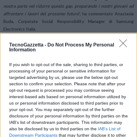
nostra parte nel ridurre questo gap, preparando i nostri giovani ad
affrontare i lavori del prossimo futuro
”, ha commentato Anastasia
Buda, Corporate Social Responsibility Manager di Samsung
Electronics Italia.
TecnoGazzetta -
Do Not Process My Personal
“Con questo progetto l’Università di Pisa intende dare l’opportunità
Information
agli studenti dei nostri corsi di laurea triennale di Informatica e
Ingegneria dell’Informazione, già fortemente richiesti dal mercato del
If you wish to opt-out of the sale, sharing to third parties, or
lavoro, di arricchire ulteriormente il proprio percorso formativo
processing of your personal or sensitive information for
attraverso una formazione specifica sul tema dell’IoT e con la
targeted advertising by us, please use the below opt-out
section to confirm your selection. Please note that after your
realizzazione di progetti che li aiuteranno a sviluppare anche la
opt-out request is processed you may continue seeing
capacità di lavorare in gruppo e di risolvere problemi –
ha aggiunto il
interest-based ads based on personal information utilized by
professor
Rossano Massai, prorettore per gli studenti e
us or personal information disclosed to third parties prior to
delegato al placement per l’Università di Pisa
– L’importante
your opt-out. You may separately opt-out of the further
iniziativa si pone anche l’obiettivo di stimolare gli studenti triennali
disclosure of your personal information by third parties on the
alla prosecuzione degli studi con la laurea magistrale, che apre
IAB’s list of downstream participants. This information may
also be disclosed by us to third parties on the
IAB’s List of
eccellenti orizzonti di carriera e professionali che i giovani
Downstream Participants
that may further disclose it to other