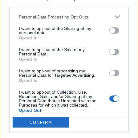
triennalisti spesso sono portati a sottovalutare a causa della forte
third parties.
domanda che il mercato del lavoro offre per i loro profili in questo
momento. Si consolida così la collaborazione con Samsung
Personal Data Processing Opt Outs
Electronics Italia, avviata già da alcuni anni, sul tema centrale dello
I want to opt-out of the Sharing of my
sviluppo delle competenze digitali”.
personal data.
Opted In
Per ulteriori informazioni:
I want to opt-out of the Sale of my
Personal Data.
https://www.samsung.com/it/campaign/smart-things/
Opted In
I want to opt-out of processing my
Condividi questo articolo:
Personal Data for Targeted Advertising.
Opted In
E-mail
LinkedIn
Facebook
X
I want to opt-out of Collection, Use,
Retention, Sale, and/or Sharing of my
Mastodon
Telegram
WhatsApp
Personal Data that Is Unrelated with the
Purposes for which it was collected.
Stampa
Altro
Opted Out
CONFIRM
Vuoi ricevere gli aggiornamenti delle news di TecnoGazzetta?
Inserisci nome ed indirizzo E-Mail: