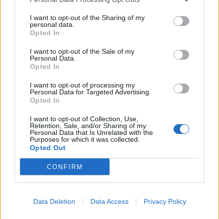
fiduciosi che la sinergia tra la nostra esperienza nel settore e
I want to opt-out of the Sharing of my
l’expertise dell’Università di Pisa darà vita a soluzioni che
personal data.
Opted In
plasmeranno il futuro del cloud e incentiveranno i benefici che
possono derivare dall’Intelligenza Artificiale, ottimizzando l’uso
I want to opt-out of the Sale of my
Personal Data.
dell’energia nel settore dei data center in ottica di sostenibilità a
Opted In
lungo termine.”
I want to opt-out of processing my
Personal Data for Targeted Advertising.
“Il nostro dipartimento ha una lunga tradizione di dialogo e lavoro
Opted In
accanto alle imprese
– commenta il direttore del Dipartimento di
I want to opt-out of Collection, Use,
Ingegneria dell’Informazione Andrea Caiti –
abbiamo attivi diversi
Retention, Sale, and/or Sharing of my
Personal Data that Is Unrelated with the
laboratori dedicati alla ricerca per il 4.0 e il 5.0, che hanno ormai
Purposes for which it was collected.
Opted Out
acquisito una rilevanza non solo locale, ma anche nazionale e
internazionale. Sono numerose le richieste di collaborazione da parte
CONFIRM
di realtà imprenditoriali per corsi di formazione, co-progettazione di
soluzioni, uso della strumentazione all’avanguardia dei nostri
laboratori per studi di prodotto, e anche per istituire laboratori di
Data Deletion
Data Access
Privacy Policy
ricerca congiunti. Questa apertura al territorio e questo dinamismo