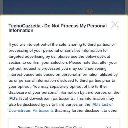
TecnoGazzetta -
Do Not Process My Personal
Information
If you wish to opt-out of the sale, sharing to third parties, or
processing of your personal or sensitive information for
targeted advertising by us, please use the below opt-out
“Siamo orgogliosi di annunciare la nuova collaborazione con un
section to confirm your selection. Please note that after your
opt-out request is processed you may continue seeing
istituto di prestigio come l’Università di Pisa, un passo significativo
interest-based ads based on personal information utilized by
verso l’innovazione nell’applicazione pratica del machine learning
us or personal information disclosed to third parties prior to
all’interno dell’ecosistema cloud.
your opt-out. You may separately opt-out of the further
disclosure of your personal information by third parties on the
IAB’s list of downstream participants. This information may
– ha commentato Daniele Migliorini, Head of Engineering di Aruba –
also be disclosed by us to third parties on the
IAB’s List of
Questa partnership riflette il nostro impegno continuo nella
Downstream Participants
that may further disclose it to other
collaborazione tecnologica con istituzioni accademiche di eccellenza
third parties.
nel panorama italiano al fine di offrire soluzioni all’avanguardia e
soddisfare le esigenze in rapida evoluzione del mercato. Siamo
Personal Data Processing Opt Outs