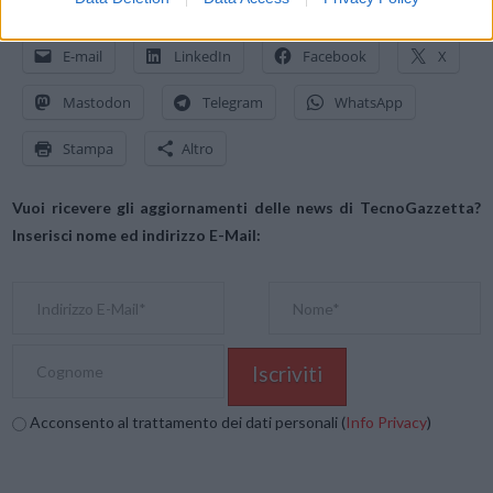
Condividi questo articolo:
E-mail
LinkedIn
Facebook
X
Mastodon
Telegram
WhatsApp
Stampa
Altro
Vuoi ricevere gli aggiornamenti delle news di TecnoGazzetta?
Inserisci nome ed indirizzo E-Mail:
Acconsento al trattamento dei dati personali (
Info Privacy
)