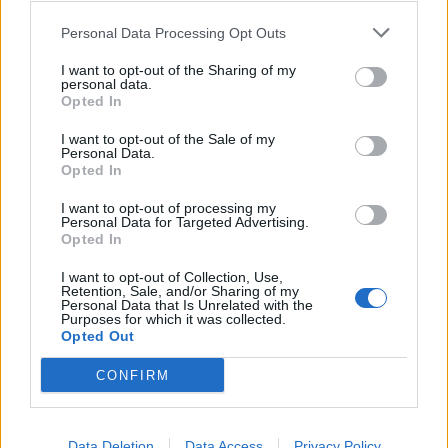
suo stand insieme alle tre Università pisane interamente dedicato al
Trasferimento Tecnologico e a rendere esaustiva l’offerta di servizi in
Personal Data Processing Opt Outs
questo campo, mostrandone a tutte e a tutti gli interessi una
I want to opt-out of the Sharing of my
panoramica chiara ed esaustiva.
personal data.
Opted In
Due gli eventi in programma per il Centro di Competenza ARTES
I want to opt-out of the Sale of my
Personal Data.
4.0
al Festival Internazionale della Robotica di Pisa: il primo dal
Opted In
titolo “
Il contributo della robotica alla competitività italiana e il
ruolo di Pisa
”, che si svolgerà
sabato 25 maggio
presso il
Palazzo Blu
I want to opt-out of processing my
Personal Data for Targeted Advertising.
di Pisa
tra le 10.30 e le 13.00 e vedrà la partecipazione tra i relatori
Opted In
di
Francesca Tonini
, Direttrice Esecutiva di ARTES 4.0; e il secondo
I want to opt-out of Collection, Use,
domenica 26
dalle 12 alle 13 presso l’
Auditorium della Leopolda
,
Retention, Sale, and/or Sharing of my
Personal Data that Is Unrelated with the
dove ARTES 4.0 ha organizzato una
Tavola Rotonda
sul tema del
Purposes for which it was collected.
Trasferimento Tecnologico a cui prenderà parte
Enza Spadoni
,
Opted Out
responsabile dell’Area Trasferimento Tecnologico del Centro di
CONFIRM
Competenza, insieme ai referenti delle Istituzioni coinvolte. Di
seguito i dettagli sulla Tavola Rotonda.
Data Deletion
Data Access
Privacy Policy