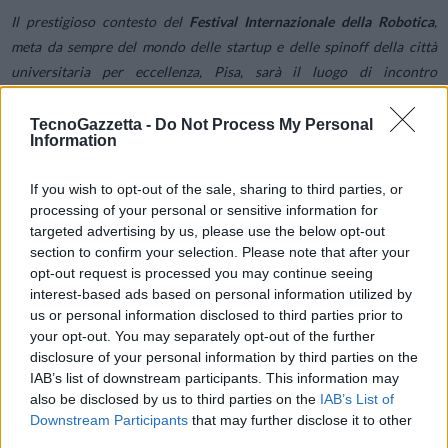
Il prestigioso contesto del
Festival Internazionale della Robotica
,
meta da sempre del mondo delle startup e delle spinoff della città
universitaria per eccellenza, Pisa, sarà il luogo di incontro
privilegiato in cui mettere a sistema
azioni e strategie a favore della
valorizzazione della ricerca e del successivo sviluppo produttivo
: sia
TecnoGazzetta -
Do Not Process My Personal
Information
dal punto di vista delle Università – che nel caso specifico sono
anche Soci Fondatori di ARTES 4.0 -, che realizzano la conoscenza e
If you wish to opt-out of the sale, sharing to third parties, or
la valorizzano con gli strumenti propri della Terza Missione
processing of your personal or sensitive information for
universitaria, quali brevetti e spinoff, sia dal punto di vista del Centro
targeted advertising by us, please use the below opt-out
di Competenza, che finanzia e accompagna lo sviluppo di nuovi
section to confirm your selection. Please note that after your
prodotti e servizi, realizzando quindi un momento di confronto e
opt-out request is processed you may continue seeing
interest-based ads based on personal information utilized by
scambio che ha il compito di chiarire opportunità e risorse da parte
us or personal information disclosed to third parties prior to
di ciascuna delle prospettive.
your opt-out. You may separately opt-out of the further
disclosure of your personal information by third parties on the
A seguire all’inaugurazione del Festival, prevista per venerdì 24
IAB’s list of downstream participants. This information may
also be disclosed by us to third parties on the
IAB’s List of
maggio alle 17 alla Stazione Leopolda di Pisa, l’appuntamento è alla
Downstream Participants
that may further disclose it to other
Leopolda il 25 e 26 maggio dalle 9 alle 18, dove ARTES 4.0 avrà un
third parties.