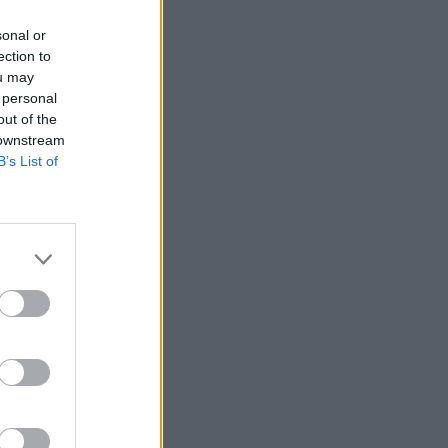
sonal or
ection to
ou may
 personal
out of the
 downstream
B’s List of
a
,