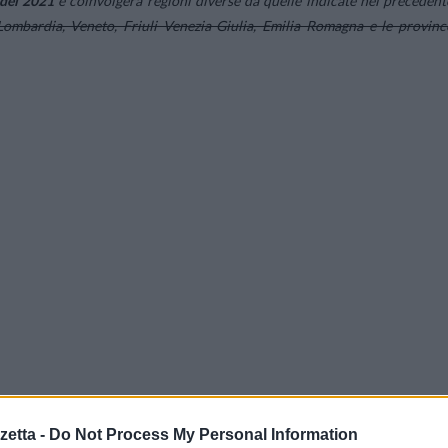
del 2021
e coinvolgerà regioni diverse da quelle indicate nel precedent
 Lombardia, Veneto, Friuli Venezia Giulia, Emilia Romagna e le provinc
etta -
Do Not Process My Personal Information