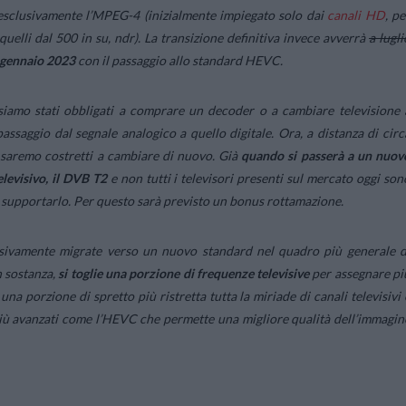
esclusivamente l’MPEG-4 (
inizialmente impiegato solo dai
canali HD
, pe
quelli dal 500 in su
, ndr). La transizione definitiva invece avverrà
a lugli
gennaio 2023
con il passaggio allo standard HEVC.
iamo stati obbligati a comprare un decoder o a cambiare televisione 
assaggio dal segnale analogico a quello digitale. Ora, a distanza di circ
, saremo costretti a cambiare di nuovo. Già
quando si passerà a un nuov
elevisivo, il DVB T2
e non tutti i televisori presenti sul mercato oggi son
i supportarlo. Per questo sarà previsto un bonus rottamazione.
essivamente migrate verso un nuovo standard nel quadro più generale d
n sostanza,
si toglie una porzione di frequenze televisive
per assegnare pi
una porzione di spretto più ristretta tutta la miriade di canali televisivi 
 più avanzati come l’HEVC che permette una migliore qualità dell’immagin