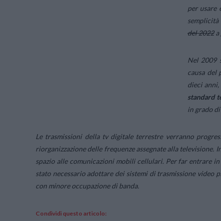
per usare 
semplicità 
del 2022
a
Nel 2009 s
causa del p
dieci anni
standard t
in grado d
Le trasmissioni della tv digitale terrestre verranno progr
riorganizzazione delle frequenze assegnate alla televisione. I
spazio alle comunicazioni mobili cellulari. Per far entrare in 
stato necessario adottare dei sistemi di trasmissione video
con minore occupazione di banda.
Condividi questo articolo: