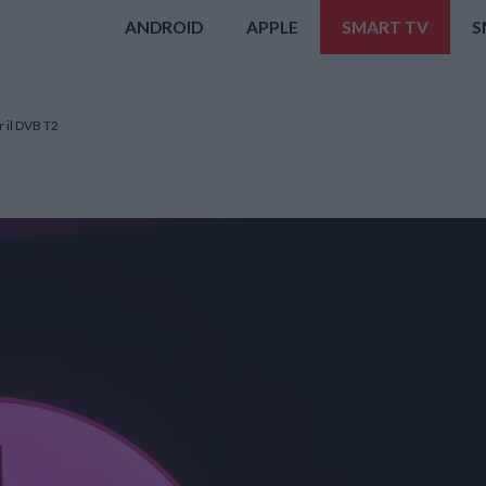
ANDROID
APPLE
SMART TV
S
r il DVB T2