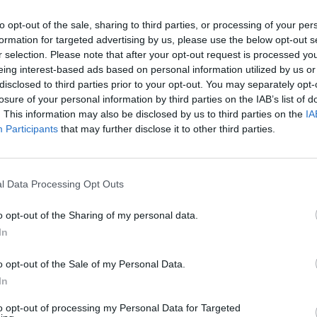
to opt-out of the sale, sharing to third parties, or processing of your per
formation for targeted advertising by us, please use the below opt-out s
r selection. Please note that after your opt-out request is processed y
eing interest-based ads based on personal information utilized by us or
disclosed to third parties prior to your opt-out. You may separately opt-
losure of your personal information by third parties on the IAB’s list of
ata al nuovo digitale terrestre DVB T2
. This information may also be disclosed by us to third parties on the
IA
Participants
that may further disclose it to other third parties.
al nuovo al vecchio digitale terrestre (l’arco temporale indica che l
ro la seconda).
l Data Processing Opt Outs
ea 3) Valle d’Aosta, Piemonte, Lombardia, Veneto, Friuli Venezia Giulia
o opt-out of the Sharing of my personal data.
Toscana, Umbria, Lazio, Campania, Sardegna.
In
abria, Puglia, Basilicata, Abruzzo, Molise, Marche.
o opt-out of the Sale of my Personal Data.
In
to opt-out of processing my Personal Data for Targeted