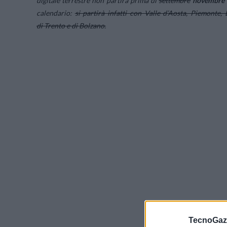
digitale terrestre non partirà prima di
settembre
novembre 
calendario:
si partirà infatti con Valle d’Aosta, Piemonte,
di Trento e di Bolzano.
TecnoGazz