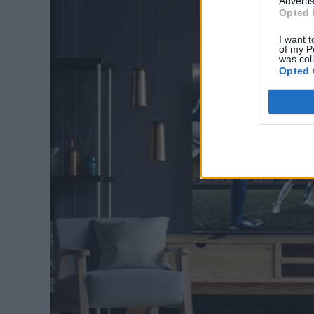
Advertis
Opted 
I want t
of my P
was col
Opted 