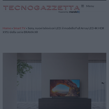
TecnoGazzetta
Menu
Home
»
Smart TV
»
Sony, nuovi televisori LED: il modello Full Array LED 4K HDR
X95J della serie BRAVIA XR