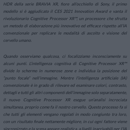
HDR della serie BRAVIA XR, fiore all’occhiello di Sony, il primo
modello si è aggiudicato il CES 2021 Innovation Award e vanta il
rivoluzionario Cognitive Processor XR™, un processore che sfrutta
un metodo di elaborazione più innovativo ed efficace rispetto all’IA
convenzionale per replicare le modalità di ascolto e visione del
cervello umano.
Quando osserviamo qualcosa, ci focalizziamo inconsciamente su
alcuni punti. L’intelligenza cognitiva di Cognitive Processor XR™
divide lo schermo in numerose zone e individua la posizione del
“punto focale” nell’immagine. Mentre l’intelligenza artificiale (IA)
convenzionale è in grado di rilevare ed esaminare colori, contrasto,
dettagli e tutti gli altri componenti dell’immagine solo separatamente,
il nuovo Cognitive Processor XR esegue un’analisi incrociata
simultanea, proprio come fa il nostro cervello. Questo processo fa sì
che tutti gli elementi vengano regolati in modo congiunto tra loro,
con un risultato finale nettamente migliore, in cui ogni fattore viene
sincronizzato e la scena appare realistica, a livelli inarrivabili per l’IA