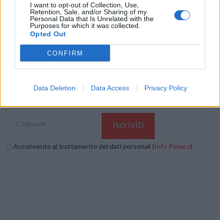
Mastodon
Telegram
WhatsApp
I want to opt-out of Collection, Use,
Retention, Sale, and/or Sharing of my
Personal Data that Is Unrelated with the
Stampa
Altro
Purposes for which it was collected.
Opted Out
Vuoi ricevere gli aggiornamenti delle news di TecnoGazzetta?
CONFIRM
Inserisci nome ed indirizzo E-Mail:
Data Deletion
Data Access
Privacy Policy
Acconsento al trattamento dei dati personali (
Info Privacy
)