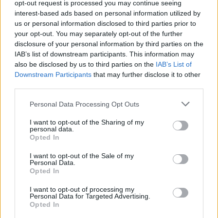
opt-out request is processed you may continue seeing
lossless con lo streaming fino a 80 Mbps.
interest-based ads based on personal information utilized by
us or personal information disclosed to third parties prior to
I TV X95J e X85J sono ideali per il gaming. Collegati a una console di
your opt-out. You may separately opt-out of the further
prossima generazione, si avvalgono delle funzionalità HDMI 2.1 (ad
disclosure of your personal information by third parties on the
IAB’s list of downstream participants. This information may
esempio, la visualizzazione in 4K a 120 fps, il VRR e l’ALLM) per
also be disclosed by us to third parties on the
IAB’s List of
garantire una risposta immediata ai comandi.
Downstream Participants
that may further disclose it to other
third parties.
Disponibilità
Personal Data Processing Opt Outs
I TV BRAVIA XR Full Array LED 4K HDR X95J da 85” e 75” e i LCD
I want to opt-out of the Sharing of my
personal data.
X85J da 85”, 75”, 65”, 55”, 50” e 43” arriveranno nella prima metà di
Opted In
luglio sul mercato[ii]. Il modello X95J da 65” sarà disponibile nei
I want to opt-out of the Sale of my
prossimi mesi.
Personal Data.
Opted In
Condividi questo articolo:
I want to opt-out of processing my
Personal Data for Targeted Advertising.
E-mail
LinkedIn
Facebook
X
Opted In