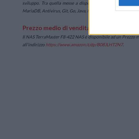
sviluppo. Tra quella messe a disposizione troviamo Wor
MariaDB, Antivirus, Git, Go, Java, MyBB, Python e SVN.
Prezzo medio di vendita e disponibilità
Il NAS TerraMaster F8-422 NAS è disponibile ad un Prezzo med
all’indirizzo
https://www.amazon.it/dp/
B08JLHT2N7
.