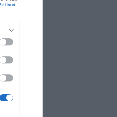
B’s List of
a
,
C
e
,
/
s
e
e