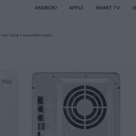
ANDROID
APPLE
SMART TV
S
-422 10GbE è disponibile in Italia