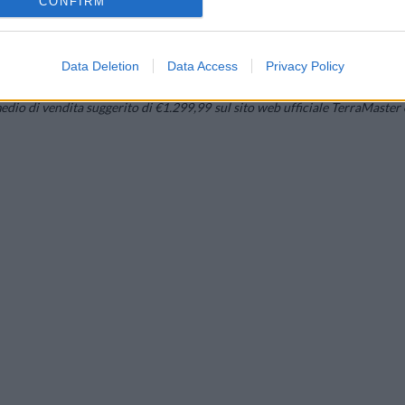
CONFIRM
dPress, MyWebSQL, Apache, Mail Server, CRM, Web Server, phpMyAdmin
Data Deletion
Data Access
Privacy Policy
io di vendita suggerito di €1.299,99 sul sito web ufficiale TerraMaster 