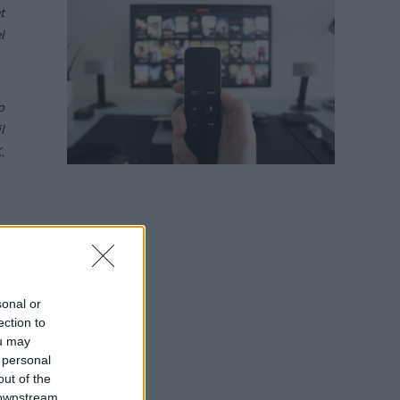
t
l
o
l
,
a
a
à
sonal or
à
ection to
e
ou may
à
 personal
out of the
 downstream