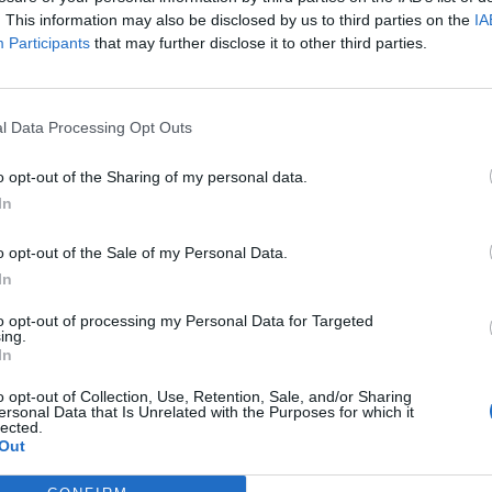
. This information may also be disclosed by us to third parties on the
IA
Participants
that may further disclose it to other third parties.
acili e intuitive grazie al sistema TOS 4.2. L’ultima versione di TOS 4.2 h
raggio migliorati e nuove funzionalità tra cui supporto per server Web
rementata. È possibile eseguire facilmente il backup dei dati da Mac, P
l Data Processing Opt Outs
ntralizzata. L’applicazione di backup supporta la deduplicazione dei dati 
o opt-out of the Sharing of my personal data.
di archiviazione. Il NAS F8-422 supporta anche il backup di Time Machine
In
o opt-out of the Sale of my Personal Data.
tem avanzati e servizi
In
nux, Android e iOS, così come i servizi file SMB / CIFS, NFS, AFP, FTP 
to opt-out of processing my Personal Data for Targeted
NFS e iSCSI. Sono supportati entrambi i file system EXT 4 e Btrfs. Btrf
ing.
 per prevenire la perdita di dati e ridurre i costi di manutenzione, oltr
In
ed efficienti.
o opt-out of Collection, Use, Retention, Sale, and/or Sharing
ersonal Data that Is Unrelated with the Purposes for which it
lected.
Out
i applicazioni gratuite per backup, sicurezza, commercio, multimedia 