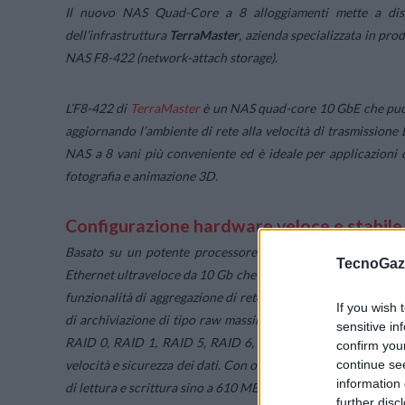
Il nuovo NAS Quad-Core a 8 alloggiamenti mette a disp
dell’infrastruttura
TerraMaster
, azienda specializzata in prodo
NAS F8-422 (network-attach storage).
L’F8-422 di
TerraMaster
è un NAS quad-core 10 GbE che può os
aggiornando l’ambiente di rete alla velocità di trasmissione
NAS a 8 vani più conveniente ed è ideale per applicazioni c
fotografia e animazione 3D.
Configurazione hardware veloce e stabile
Basato su un potente processore Intel® Celeron® da 1,5 
TecnoGazz
Ethernet ultraveloce da 10 Gb che funziona con i cavi di ret
funzionalità di aggregazione di rete. La crittografia hardwar
If you wish 
di archiviazione di tipo raw massima raggiunge i 144 TB (uti
sensitive in
RAID 0, RAID 1, RAID 5, RAID 6, RAID 10, JBOD e SINGLE, pe
confirm you
velocità e sicurezza dei dati. Con otto dischi rigidi Seagate 
continue se
information 
di lettura e scrittura sino a 610 MB/s.
further disc