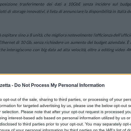
osizione trasferimento dei dati a 10GbE senza incidere sul budge
tti di storage innovativi, è lieta di annunciare la disponibilità in Italia de
pitare sino a 8 unità, che migliora notevolmente l’efficienza dell’uffici
 Ethernet di 10 Gb, senza richiedere un aumento del budget aziendale. È i
he interagiscono con big data ad alta velocità, oltre a editing video 4K
GHz con architettura quad-core, il NAS F8-422 è dotato di una port
etta -
Do Not Process My Personal Information
e Cat6 / 6A esistenti e due porte Ethernet da 1.000 Mbps che supportano l
e AES NI e la transcodifica 4K sono supportate in modo nativo. La capacit
to opt-out of the sale, sharing to third parties, or processing of your per
lizzando 8 unità da 18 TB ciascuna). Il supporto Raid include le modalit
formation for targeted advertising by us, please use the below opt-out s
r offrire agli utenti molte opzioni di configurazione per una maggior
r selection. Please note that after your opt-out request is processed y
IronWolf da 6 TB in modalità RAID 5, il dispositivo può raggiungere velocit
eing interest-based ads based on personal information utilized by us or
disclosed to third parties prior to your opt-out. You may separately opt-
losure of your personal information by third parties on the IAB’s list of