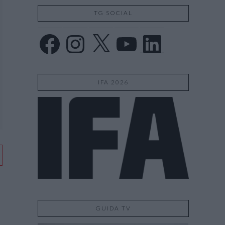
TG SOCIAL
Facebook
Instagram
X
YouTube
LinkedIn
IFA 2026
GUIDA TV