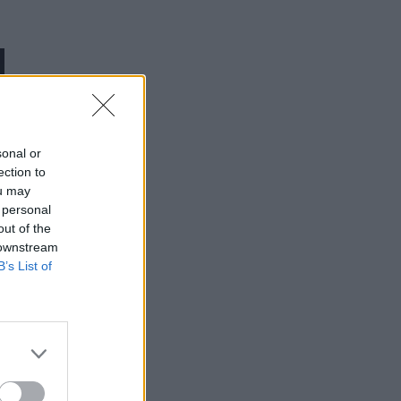
sonal or
ection to
ou may
 personal
out of the
 downstream
B’s List of