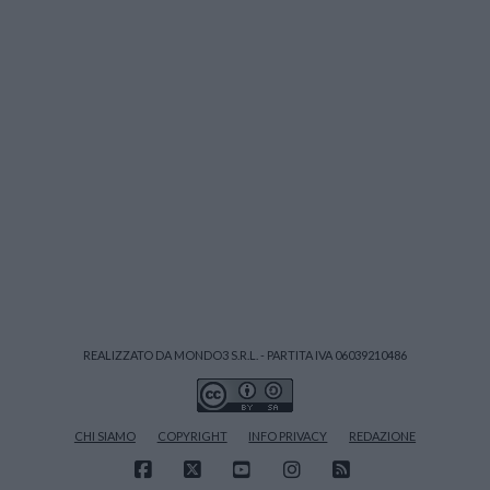
REALIZZATO DA MONDO3 S.R.L. - PARTITA IVA 06039210486
CHI SIAMO
COPYRIGHT
INFO PRIVACY
REDAZIONE
FACEBOOK
X
YOUTUBE
INSTAGRAM
RSS