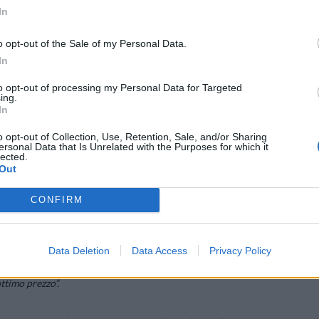
In
o opt-out of the Sale of my Personal Data.
In
to opt-out of processing my Personal Data for Targeted
ing.
In
o opt-out of Collection, Use, Retention, Sale, and/or Sharing
ersonal Data that Is Unrelated with the Purposes for which it
cale con Alexa, che consente ai clienti di utilizzare la voce per acceder
lected.
Out
 e serie TV.
CONFIRM
V firmati TCL, che offre un’ampia selezione di contenuti di alta qualità 
édéric Langin, vicepresidente per le vendite e il marketing di TCL Europ
a partire da Germania, Italia, Spagna e Regno Unito – e questa nuova line
Data Deletion
Data Access
Privacy Policy
oddisfare le esigenze dei consumatori, offrendo tecnologie e prodotti d
ttimo prezzo”.