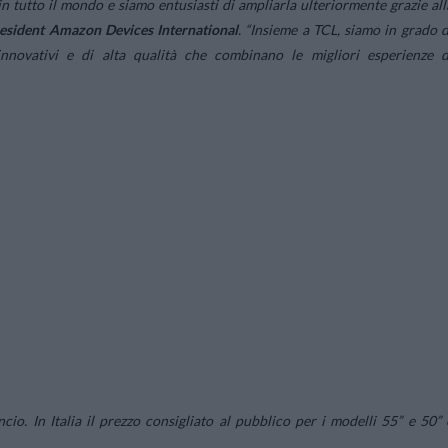
 tutto il mondo e siamo entusiasti di ampliarla ulteriormente grazie all
resident Amazon Devices International
. “Insieme a TCL, siamo in grado d
innovativi e di alta qualità che combinano le migliori esperienze d
cio. In Italia il prezzo consigliato al pubblico per i modelli 55” e 50” 