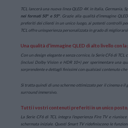
TCL lancerà una nuova linea QLED 4K in Italia, Germania, S
nei formati 50″ e 55″
. Grazie alla qualità d’immagine QLED
preferiti dei clienti in un unico luogo, ai potenti controlli p
TCL offre un’esperienza personalizzata in grado di migliorarsi
Una qualità d’immagine QLED di alto livello con l
Con un design elegante e senza cornice, la Serie CF6 di TCL 
(inclusi Dolby Vision e HDR 10+) per sperimentare una quali
sorprendente e dettagli finissimi con qualsiasi contenuto che
Si tratta quindi di uno schermo ottimizzato per il cinema e i
surround immersivo.
Tutti i vostri contenuti preferiti in un unico posto
La Serie CF6 di TCL integra l’esperienza Fire TV e riunisce 
schermata iniziale. Questi Smart TV ridefiniscono le funzioni