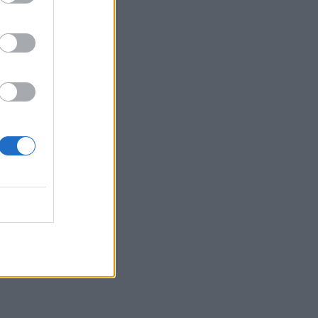
e
e
e
.
a
i