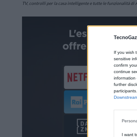
TV, controlli per la casa intelligente e tutte le funzionalità di 
TecnoGazz
If you wish 
sensitive in
confirm you
continue se
information 
further disc
participants
Downstream 
Persona
I want t