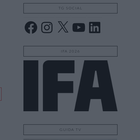
TG SOCIAL
Facebook
Instagram
X
YouTube
LinkedIn
IFA 2026
GUIDA TV