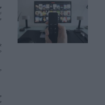
e
i
e
R
o
o
a
e