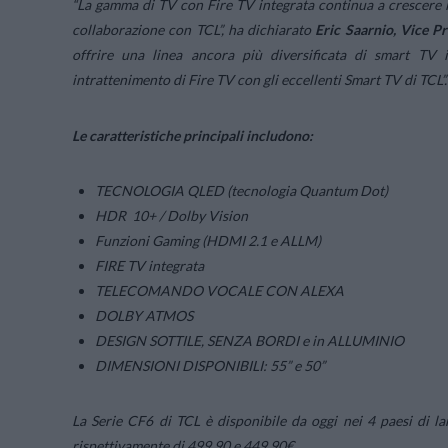
“La gamma di TV con Fire TV integrata continua a crescere in
collaborazione con TCL”,
ha dichiarato
Eric Saarnio, Vice P
offrire una linea ancora più diversificata di smart TV 
intrattenimento di Fire TV con gli eccellenti Smart TV di TCL”.
Le caratteristiche principali includono:
TECNOLOGIA QLED (tecnologia Quantum Dot)
HDR 10+ / Dolby Vision
Funzioni Gaming (HDMI 2.1 e ALLM)
FIRE TV integrata
TELECOMANDO VOCALE CON ALEXA
DOLBY ATMOS
DESIGN SOTTILE, SENZA BORDI e in ALLUMINIO
DIMENSIONI DISPONIBILI: 55” e 50”
La Serie CF6 di TCL è disponibile da oggi nei 4 paesi di lan
rispettivamente di 499,90 e 449,90€.