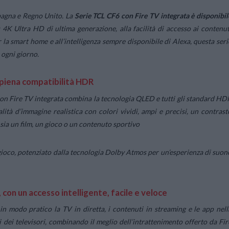
pagna e Regno Unito. La
Serie TCL CF6 con Fire TV integrata
è disponibil
 4K Ultra HD di ultima generazione, alla facilità di accesso ai contenut
er la smart home e all’intelligenza sempre disponibile di Alexa, questa seri
 ogni giorno.
a piena compatibilità HDR
con Fire TV integrata combina la tecnologia QLED e tutti gli standard HD
tà d’immagine realistica con colori vividi, ampi e precisi, un contrast
 sia un film, un gioco o un contenuto sportivo
l gioco, potenziato dalla tecnologia Dolby Atmos per un’esperienza di suon
, con un accesso intelligente, facile e veloce
in modo pratico la TV in diretta, i contenuti in streaming e le app nell
 dei televisori, combinando il meglio dell’intrattenimento offerto da Fir