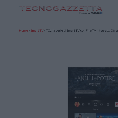
TecnoGazzetta
Home
»
Smart TV
»
TCL: la serie di Smart TV con Fire TV integrata. Offe