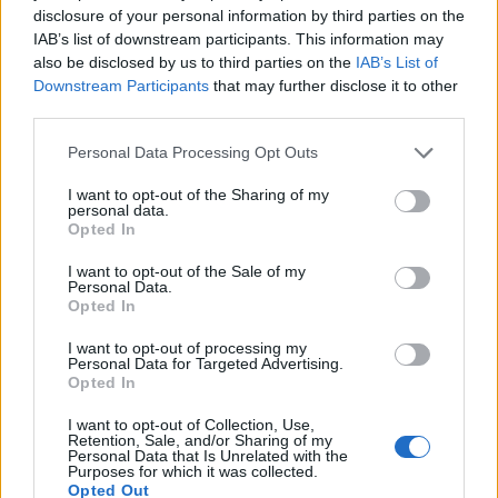
disclosure of your personal information by third parties on the
Cattivissimo me
IAB’s list of downstream participants. This information may
Cattivissimo me 2
also be disclosed by us to third parties on the
IAB’s List of
Cattivissimo me 3
Downstream Participants
that may further disclose it to other
third parties.
Minions
I mercenari saga
| 1 febbraio
Personal Data Processing Opt Outs
I mercenari – The Expendables disponibile su Prime Video
I mercenari 2
I want to opt-out of the Sharing of my
personal data.
I mercenari 3
Opted In
Thelma & Louise
| 1 febbraio
I want to opt-out of the Sale of my
I Puffi saga
| 4 febbraio
Personal Data.
I Puffi
Opted In
I Puffi: Viaggio nella foresta segreta
I want to opt-out of processing my
I Puffi 2
Personal Data for Targeted Advertising.
Opted In
Dragon Ball Z saga
| 9 febbraio
Dragon Ball Z: La vendetta divina
I want to opt-out of Collection, Use,
Retention, Sale, and/or Sharing of my
Dragon Ball Z: Il più forte del mondo
Personal Data that Is Unrelated with the
C’era una volta… a Hollywood | 20 febbraio
Purposes for which it was collected.
Opted Out