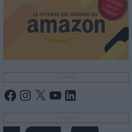
TG SOCIAL
Facebook
Instagram
X
YouTube
LinkedIn
IFA 2026