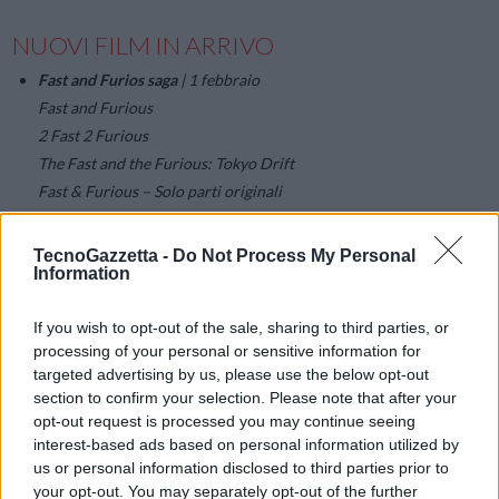
NUOVI FILM IN ARRIVO
Fast and Furios saga
| 1 febbraio
Fast and Furious
2 Fast 2 Furious
The Fast and the Furious: Tokyo Drift
Fast & Furious – Solo parti originali
Fast & Furious 5
Fast & Furious 6
TecnoGazzetta -
Do Not Process My Personal
Information
Fast & Furious 7
Fast & Furious 8
If you wish to opt-out of the sale, sharing to third parties, or
La pantera rosa saga
| 1 febbraio
processing of your personal or sensitive information for
La pantera rosa
targeted advertising by us, please use the below opt-out
La pantera rosa 2
section to confirm your selection. Please note that after your
La vendetta della pantera rosa
opt-out request is processed you may continue seeing
La pantera rosa sfida l’ispettore Clouseau
interest-based ads based on personal information utilized by
us or personal information disclosed to third parties prior to
La pantera rosa colpisce ancora
your opt-out. You may separately opt-out of the further
Minions saga
| 1 febbraio