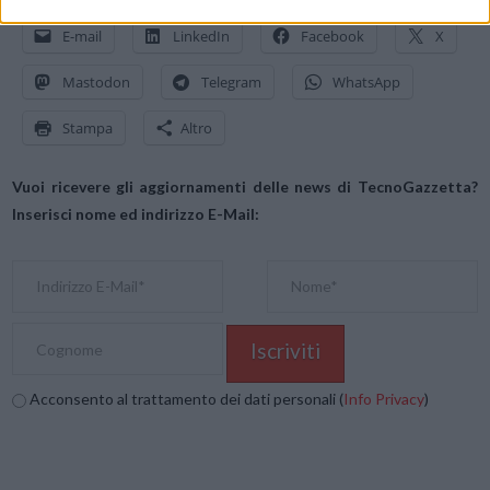
E-mail
LinkedIn
Facebook
X
Mastodon
Telegram
WhatsApp
Stampa
Altro
Vuoi ricevere gli aggiornamenti delle news di TecnoGazzetta?
Inserisci nome ed indirizzo E-Mail:
Acconsento al trattamento dei dati personali (
Info Privacy
)