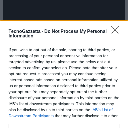
TecnoGazzetta -
Do Not Process My Personal
Information
If you wish to opt-out of the sale, sharing to third parties, or
processing of your personal or sensitive information for
targeted advertising by us, please use the below opt-out
section to confirm your selection. Please note that after your
opt-out request is processed you may continue seeing
interest-based ads based on personal information utilized by
us or personal information disclosed to third parties prior to
your opt-out. You may separately opt-out of the further
disclosure of your personal information by third parties on the
IAB’s list of downstream participants. This information may
also be disclosed by us to third parties on the
IAB’s List of
Downstream Participants
that may further disclose it to other
La
RTX 4080 SUPER
è dotata di un maggior numero di core e di una
third parties.
memoria più veloce rispetto al suo predecessore, con prestazioni