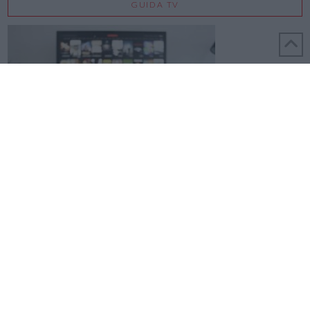
GUIDA TV
REALIZZATO DA MONDO3 S.R.L. - PARTITA IVA 06039210486