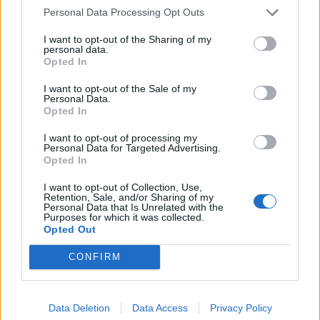
Personal Data Processing Opt Outs
superiori al prezzo di 1129€. È 1,4 volte più veloce della RTX 3080 Ti
senza frame generation nei giochi più esigenti dal punto di vista
I want to opt-out of the Sharing of my
personal data.
grafico. DLSS Frame Generation garantisce un ulteriore incremento
Opted In
delle prestazioni, rendendo la RTX 4080 SUPER due volte più veloce
di una RTX 3080 Ti.
I want to opt-out of the Sale of my
Personal Data.
Opted In
L’offerta su
I want to opt-out of processing my
Amazon.it
Personal Data for Targeted Advertising.
Opted In
I want to opt-out of Collection, Use,
Retention, Sale, and/or Sharing of my
Personal Data that Is Unrelated with the
Purposes for which it was collected.
Opted Out
CONFIRM
Data Deletion
Data Access
Privacy Policy
Condividi questo articolo: