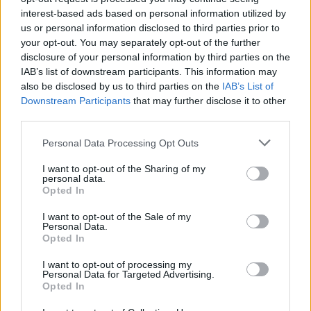
Prime Video il 16 maggio, e svela le prime immagini ufficiali. Prime
interest-based ads based on personal information utilized by
Video, inoltre, è lieta di annunciare …
us or personal information disclosed to third parties prior to
your opt-out. You may separately opt-out of the further
disclosure of your personal information by third parties on the
IAB’s list of downstream participants. This information may
also be disclosed by us to third parties on the
IAB’s List of
Downstream Participants
that may further disclose it to other
third parties.
Personal Data Processing Opt Outs
I want to opt-out of the Sharing of my
personal data.
VIEW POST
Opted In
I want to opt-out of the Sale of my
Personal Data.
Opted In
Prime Video: la data d’uscita di “Celebrity Hunted
I want to opt-out of processing my
Personal Data for Targeted Advertising.
– Caccia all’uomo” S4
Opted In
La quarta stagione della serie seguirà la fuga di Raoul Bova, Rocío