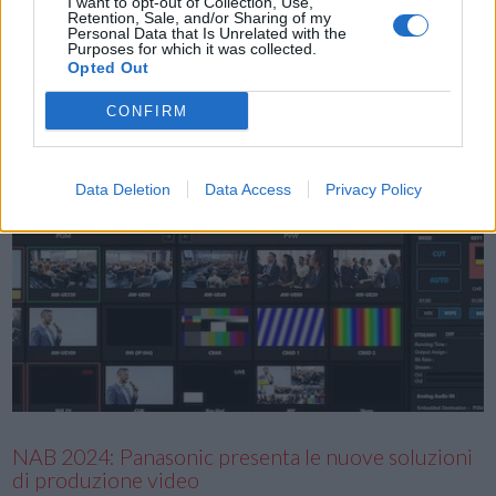
I want to opt-out of Collection, Use,
Retention, Sale, and/or Sharing of my
Muñoz Morales, Belen Rodriguez, Cecilia Rodriguez, Guè, Ernia,
Personal Data that Is Unrelated with the
Herbert Ballerina e Brenda Lodigiani attraverso il Bel Paese Prime
Purposes for which it was collected.
Opted Out
Video ha svelato il poster e annunciato la data …
CONFIRM
Data Deletion
Data Access
Privacy Policy
VIEW POST
NAB 2024: Panasonic presenta le nuove soluzioni
di produzione video