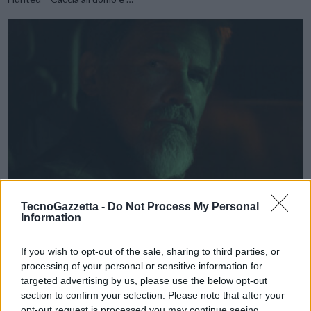
VIEW POST
TecnoGazzetta -
Do Not Process My Personal
Information
Quando torna “Outer Range” con la seconda
stagione su Prime Video
If you wish to opt-out of the sale, sharing to third parties, or
processing of your personal or sensitive information for
targeted advertising by us, please use the below opt-out
Prime Video ha annunciato che l’attesa seconda stagione di Outer
section to confirm your selection. Please note that after your
Range, la serie drama in grado di attraversare i generi, debutterà su
opt-out request is processed you may continue seeing