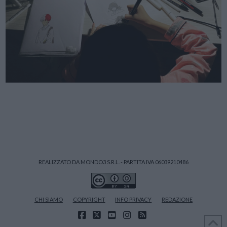
REALIZZATO DA MONDO3 S.R.L. - PARTITA IVA 06039210486
CHI SIAMO
COPYRIGHT
INFO PRIVACY
REDAZIONE
FACEBOOK
X
YOUTUBE
INSTAGRAM
RSS