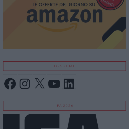
VIEW POST
TG SOCIAL
Facebook
Instagram
X
YouTube
LinkedIn
IFA 2026