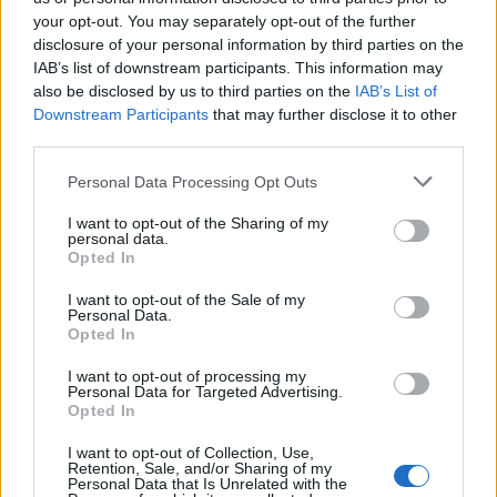
your opt-out. You may separately opt-out of the further
disclosure of your personal information by third parties on the
IAB’s list of downstream participants. This information may
also be disclosed by us to third parties on the
IAB’s List of
Downstream Participants
that may further disclose it to other
third parties.
Personal Data Processing Opt Outs
I want to opt-out of the Sharing of my
personal data.
VIEW POST
Opted In
I want to opt-out of the Sale of my
Personal Data.
Opted In
Check Point: scoperta vulnerabilità all’interno dei
I want to opt-out of processing my
Personal Data for Targeted Advertising.
dispositivi smart home LG SmartThinQ
Opted In
La scoperta si chiama HomeHack, una vulnerabilità che ha già
I want to opt-out of Collection, Use,
Retention, Sale, and/or Sharing of my
portato i milioni di utenti dei dispositivi smart home LG a essere
Personal Data that Is Unrelated with the