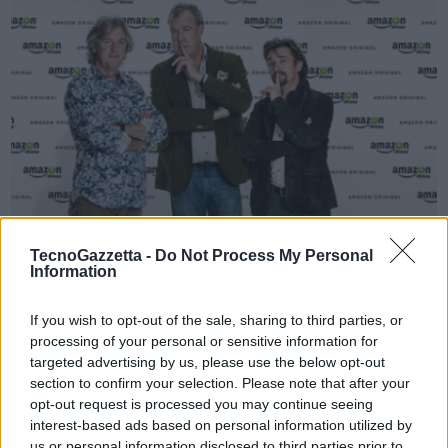
VIEW POST
TecnoGazzetta -
Do Not Process My Personal
Information
Amazon Prime Video: The Grand Tour S2
If you wish to opt-out of the sale, sharing to third parties, or
Amazon ha annunciato che l’attesissima seconda stagione di The
processing of your personal or sensitive information for
targeted advertising by us, please use the below opt-out
Grand Tour, lo show originale Amazon di maggior successo, sarà
section to confirm your selection. Please note that after your
disponibile a partire dall’8 Dicembre in esclusiva su Prime Video. I
opt-out request is processed you may continue seeing
nuovi episodi con Jeremy Clarkson, Richard Hammond e James May
interest-based ads based on personal information utilized by
…
us or personal information disclosed to third parties prior to