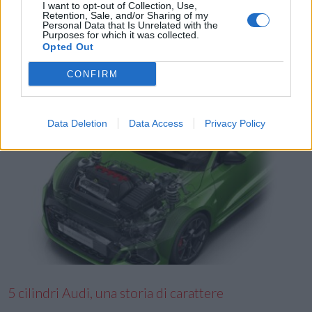
conferma la propria evoluzione da produttore di veicoli a
I want to opt-out of Collection, Use,
Retention, Sale, and/or Sharing of my
sviluppatore di un ecosistema di mobilità ampliando la propria
Personal Data that Is Unrelated with the
missione e applicando fattivamente i principi ESG. Audi mette in
Purposes for which it was collected.
Opted Out
atto un’evoluzione consapevole …
CONFIRM
Data Deletion
Data Access
Privacy Policy
VIEW POST
5 cilindri Audi, una storia di carattere