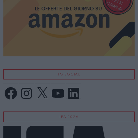
VIEW POST
TG SOCIAL
Facebook
Instagram
X
YouTube
LinkedIn
IFA 2026