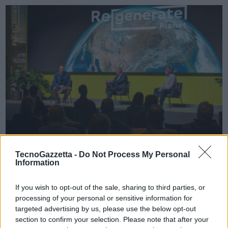
VIEW POST
TecnoGazzetta -
Do Not Process My Personal
Information
Audi Re-generate Planet: ad H-FARM il confronto
sul progresso etico tra umanesimo e tecnologia
If you wish to opt-out of the sale, sharing to third parties, or
Rigenerare il pianeta attraverso nuovi processi. Questo il filo
processing of your personal or sensitive information for
targeted advertising by us, please use the below opt-out
conduttore di Re-generate Planet, il confronto targato Audi, che si
section to confirm your selection. Please note that after your
è tenuto mercoledì 9 novembre nel Campus di H-FARM, uno fra i più