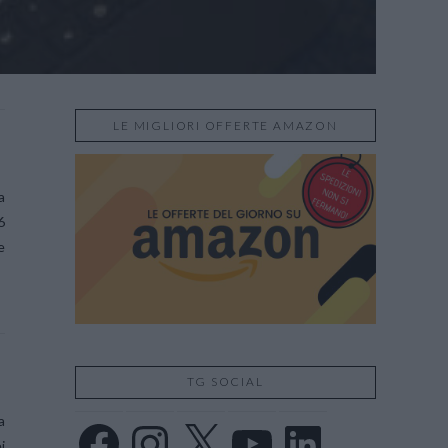
LE MIGLIORI OFFERTE AMAZON
l
a
6
e
E
TG SOCIAL
a
Facebook
Instagram
X
YouTube
LinkedIn
i