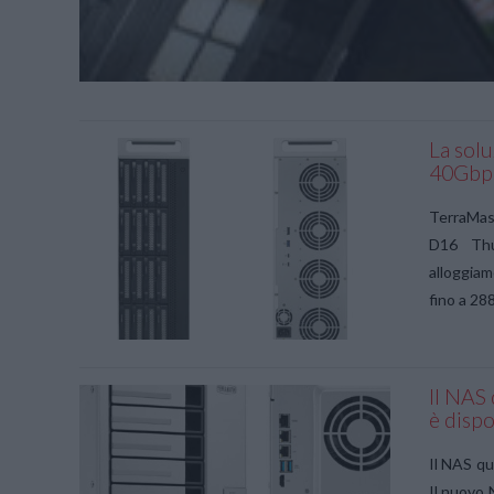
La sol
40Gbps
TerraMast
D16 Thu
alloggiam
fino a 288
Il NAS
è dispo
Il NAS qu
Il nuovo 