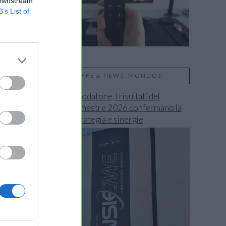
 downstream
B’s List of
TARIFFE & NEWS: MONDO3
Fastweb + Vodafone, i risultati del
secondo trimestre 2026 confermano la
validità di strategia e sinergie