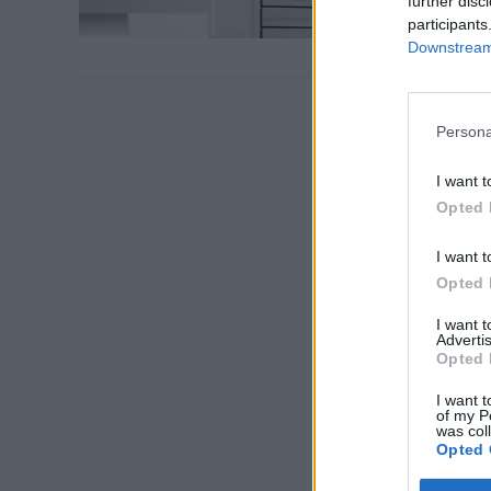
further disc
participants
Downstream 
VIEW POST
Persona
I want t
Opted 
I want t
Opted 
I want 
VIEW POST
Advertis
Opted 
I want t
of my P
was col
Opted 