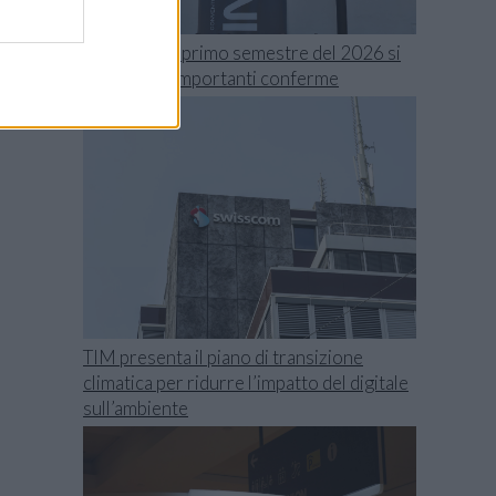
Swisscom, il primo semestre del 2026 si
chiude con importanti conferme
TIM presenta il piano di transizione
climatica per ridurre l’impatto del digitale
sull’ambiente