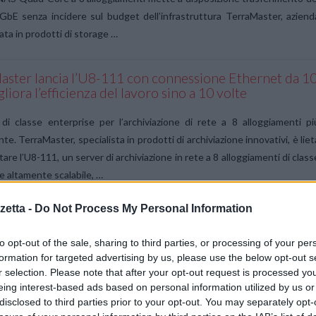
GbE senza incidere sul budget dell’infrastruttura TerraMaster, aziend
zata in prodotti di storage …
aster lancia l’U8-111 con connessione Ethernet da 1
liora l’efficienza del lavoro sino a 10 volte
 di classe enterprise per l’archiviazione di rete a 8 alloggiamenti pi
te. TerraMaster, specialista in prodotti di archiviazione innovativi, è liet
tare l’U8-111, un server di archiviazione in rete a 8 alloggiamenti di class
e altamente scalabile, …
etta -
Do Not Process My Personal Information
aster presenta Fast Dual 40 Gbps 8-bay D8
bolt 3, perfetto per gestire i video 4K
to opt-out of the sale, sharing to third parties, or processing of your per
formation for targeted advertising by us, please use the below opt-out s
 TB di storage ad alta velocità in locale, espandibile a 800 TB: l’ideale pe
r selection. Please note that after your opt-out request is processed y
sionisti creativi. TerraMaster, azienda specializzata in prodotti d
eing interest-based ads based on personal information utilized by us or
ione innovativi, è lieta di presentare D8 Thunderbolt ™ 3, una soluzion
disclosed to third parties prior to your opt-out. You may separately opt-
ect-attached-storage) …