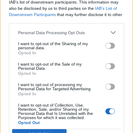
IAB’s list of downstream participants. This information may
also be disclosed by us to third parties on the
IAB’s List of
Downstream Participants
that may further disclose it to other
third parties.
Personal Data Processing Opt Outs
VIEW POST
I want to opt-out of the Sharing of my
personal data.
Opted In
I want to opt-out of the Sale of my
Personal Data.
Opted In
Dove vedere in TV e in streaming la Serie C 2023-
I want to opt-out of processing my
24 e 2024-25
Personal Data for Targeted Advertising.
Opted In
È stato ufficialmente comunicato il vincitore dell’ambito “Pacchetto
I want to opt-out of Collection, Use,
Nazionale Pay” per le prossime due stagioni di Serie C: si tratta di
Retention, Sale, and/or Sharing of my
Sky Italia S.r.l. La decisione è stata annunciata attraverso un
Personal Data that Is Unrelated with the
Purposes for which it was collected.
comunicato stampa rilasciato dalla Lega Pro nella giornata di …
Opted Out