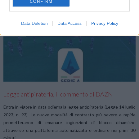
CONFIRM
Data Deletion
Data Access
Privacy Policy
VIEW POST
Legge antipirateria, il commento di DAZN
Entra in vigore in data odierna la legge antipirateria (Legge 14 luglio
2023, n. 93). Le nuove modalità di contrasto più severe e rapide
permetteranno di emanare ingiunzioni di blocco dinamiche
attraverso una piattaforma automatizzata e ordinare nei primi 30
minuti …