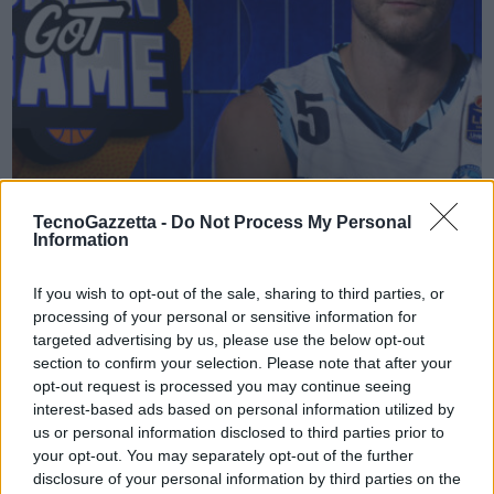
VIEW POST
TecnoGazzetta -
Do Not Process My Personal
DAZN Got Game: De Nicolao ospite della terza
Information
puntata del vodcast di DAZN
If you wish to opt-out of the sale, sharing to third parties, or
Anche questa settimana, torna l’esclusivo appuntamento di DAZN
processing of your personal or sensitive information for
Got Game con un nuovo ospite: Giovanni De Nicolao, capitano della
targeted advertising by us, please use the below opt-out
GeVi Napoli Basket. De Nicolao sarà ospite nella terza puntata del
section to confirm your selection. Please note that after your
vodcast condotto da Pierluigi Pardo insieme a Matteo Gandini.
opt-out request is processed you may continue seeing
interest-based ads based on personal information utilized by
Insieme …
us or personal information disclosed to third parties prior to
your opt-out. You may separately opt-out of the further
disclosure of your personal information by third parties on the