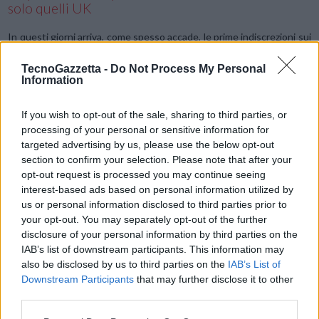
solo quelli UK
In questi giorni arriva, come spesso accade, le prime indiscrezioni sui
nuovi terminali e le mosse commerciali dei vari operatori. Come in
TecnoGazzetta -
Do Not Process My Personal
passato troviamo in prima fila l’attiva filiale britannica di H3G che
Information
dovrebbe portare sul proprio listino alcune “chicche” …
If you wish to opt-out of the sale, sharing to third parties, or
Samsung Galaxy S, l’aggiornamento 2.2 (anche) per
processing of your personal or sensitive information for
i brand H3G
targeted advertising by us, please use the below opt-out
section to confirm your selection. Please note that after your
Arriva, come spesso accade, dal nostro forum la segnalazione
opt-out request is processed you may continue seeing
dell’aggiornamento del noto terminale Android Samsung Galaxy S
interest-based ads based on personal information utilized by
alla versione Froyo 2.2 anche per i cellulari con brand 3 Italia.
us or personal information disclosed to third parties prior to
your opt-out. You may separately opt-out of the further
disclosure of your personal information by third parties on the
IAB’s list of downstream participants. This information may
1
...
9
10
11
also be disclosed by us to third parties on the
IAB’s List of
Downstream Participants
that may further disclose it to other
LE MIGLIORI OFFERTE AMAZON
third parties.