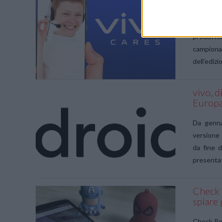
eSerie
VIEW POST
La eSeri
produtto
campionat
dell’ediz
vivo, 
Europ
VIEW POST
Da genna
versione 
da fine d
presentat
Check 
spiare 
VIEW POST
Check Poi