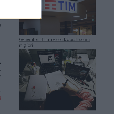
i
l
t
Generatori di anime con IA: quali sono i
migliori
a
e
i
i
.