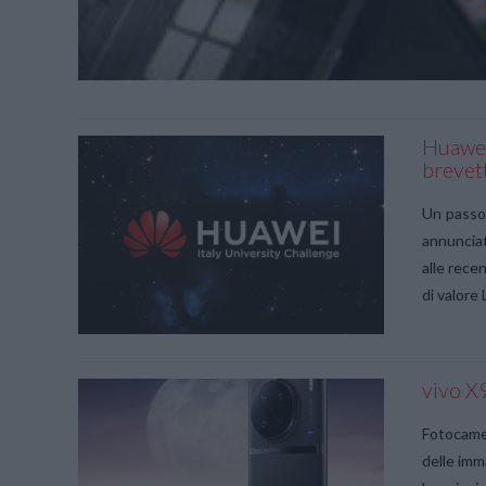
Huawei
brevet
Un passo 
annunciat
alle rece
di valore
vivo X9
Fotocamer
delle imma