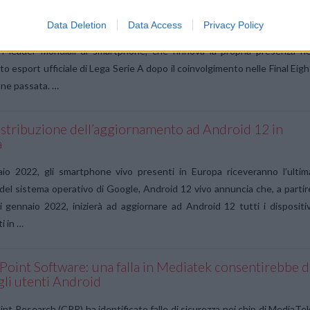
 A TIM
Data Deletion
Data Access
Privacy Policy
e A TIM 2022 potrà ancora contare sulla partnership con vivo, tra 
ri leader mondiali di smartphone, che rinnova la propria presenza ne
o esport ufficiale di Lega Serie A dopo il coinvolgimento nelle Final Eigh
ione passata. …
distribuzione dell’aggiornamento ad Android 12 in
a
io 2022, gli smartphone vivo presenti in Europa riceveranno l’ultim
del sistema operativo di Google, Android 12 vivo annuncia che, a partir
i gennaio 2022, inizierà ad aggiornare ad Android 12 tutti i dispositiv
i in …
Point Software: una falla in Mediatek consentirebbe d
gli utenti Android
nt Research (CPR) ha identificato falle di sicurezza nei chip di MediaTek