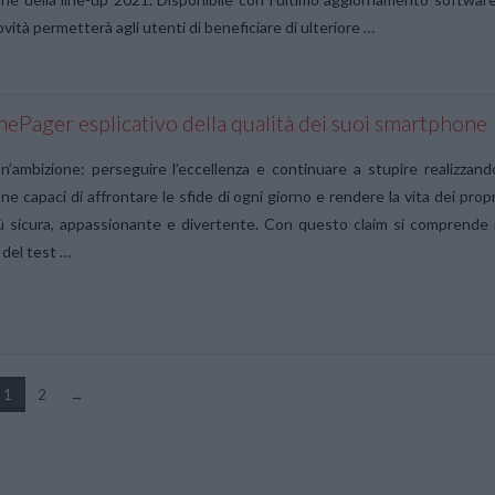
vità permetterà agli utenti di beneficiare di ulteriore …
nePager esplicativo della qualità dei suoi smartphone
n’ambizione: perseguire l’eccellenza e continuare a stupire realizzand
e capaci di affrontare le sfide di ogni giorno e rendere la vita dei propr
ù sicura, appassionante e divertente. Con questo claim si comprende i
del test …
1
2
→