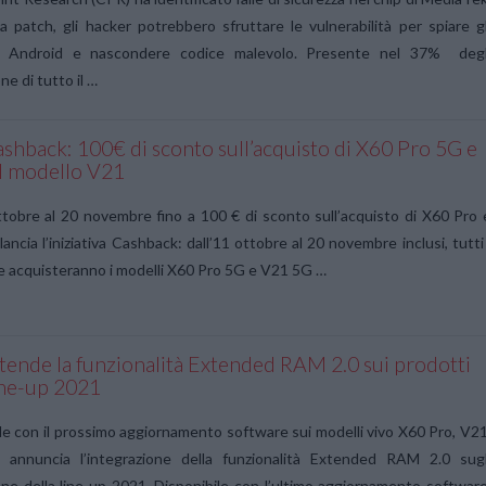
 patch, gli hacker potrebbero sfruttare le vulnerabilità per spiare gl
i Android e nascondere codice malevolo. Presente nel 37% degl
e di tutto il …
ashback: 100€ di sconto sull’acquisto di X60 Pro 5G e
l modello V21
ttobre al 20 novembre fino a 100 € di sconto sull’acquisto di X60 Pro 
lancia l’iniziativa Cashback: dall’11 ottobre al 20 novembre inclusi, tutti 
he acquisteranno i modelli X60 Pro 5G e V21 5G …
stende la funzionalità Extended RAM 2.0 sui prodotti
ine-up 2021
le con il prossimo aggiornamento software sui modelli vivo X60 Pro, V21
 annuncia l’integrazione della funzionalità Extended RAM 2.0 sugl
e della line-up 2021. Disponibile con l’ultimo aggiornamento software