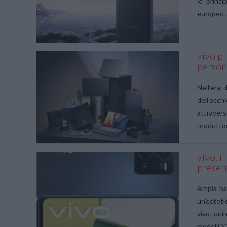
le princi
europeo 
vivo p
persona
VIEW POST
Nell’era 
dell’occh
attravers
produttor
vivo, i
present
VIEW POST
Ampia ba
un’esteti
vivo, qui
modelli Y