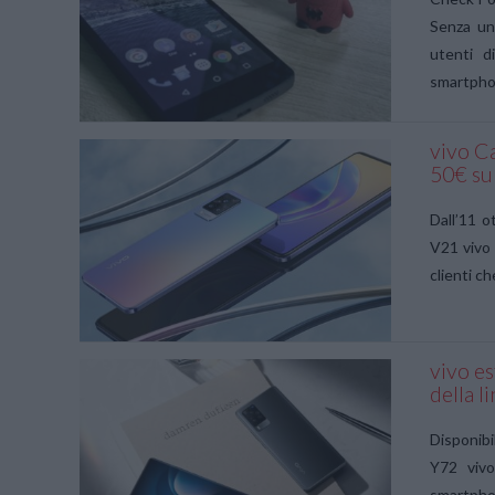
Senza una
utenti d
smartphon
vivo C
50€ su
VIEW POST
Dall’11 o
V21 vivo 
clienti c
vivo e
della l
VIEW POST
Disponibi
Y72 vivo
smartphon