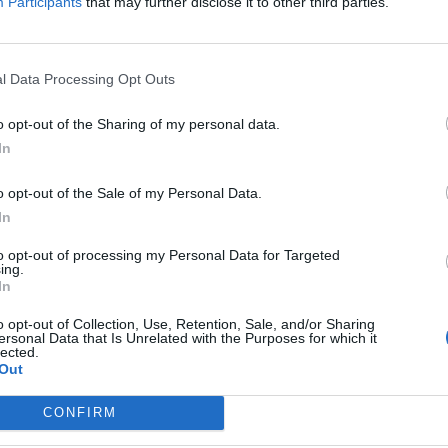
Participants
that may further disclose it to other third parties.
ncora leader del mercato cinese degli smartphone nel
trimestre del 2022
nostante la tendenza al ribasso del mercato cinese degli smartphon
l Data Processing Opt Outs
ta nel Q1 2022, si conferma al primo posto in Cina con una quota d
 pari al 20%, secondo l’ultimo Monthly Market Pulse Service d
o opt-out of the Sharing of my personal data.
oint Research. La …
In
o opt-out of the Sale of my Personal Data.
In
erché è importante seguire il cliente anche nella fase
endita
to opt-out of processing my Personal Data for Targeted
ing.
In
post-vendita all’avanguardia, diffusione dei punti di raccolta in tutto i
o nazionale e servizi aggiuntivi al cliente: ecco come vivo, tra i produttor
o opt-out of Collection, Use, Retention, Sale, and/or Sharing
ersonal Data that Is Unrelated with the Purposes for which it
i smartphone al mondo, si prende cura dei propri utenti anche dop
lected.
Out
o. Questo aspetto …
CONFIRM
i conferma Mobile Partner e Official Smartphone della