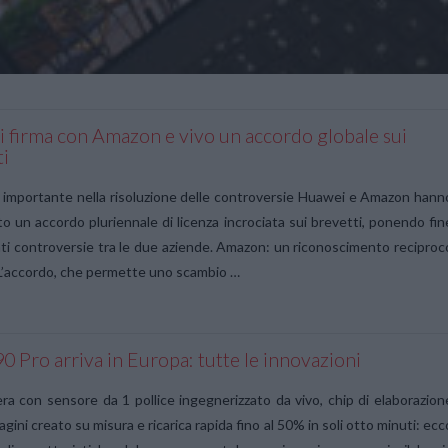
 firma con Amazon e vivo un accordo globale sui
ti
importante nella risoluzione delle controversie Huawei e Amazon hann
o un accordo pluriennale di licenza incrociata sui brevetti, ponendo fin
nti controversie tra le due aziende. Amazon: un riconoscimento reciproc
 L’accordo, che permette uno scambio …
0 Pro arriva in Europa: tutte le innovazioni
a con sensore da 1 pollice ingegnerizzato da vivo, chip di elaborazion
gini creato su misura e ricarica rapida fino al 50% in soli otto minuti: ecc