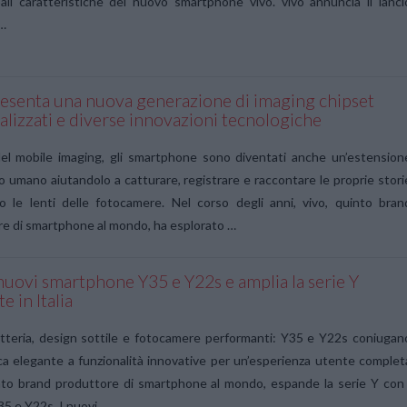
pali caratteristiche del nuovo smartphone vivo. vivo annuncia il lanci
…
resenta una nuova generazione di imaging chipset
lizzati e diverse innovazioni tecnologiche
del mobile imaging, gli smartphone sono diventati anche un’estension
io umano aiutandolo a catturare, registrare e raccontare le proprie stori
o le lenti delle fotocamere. Nel corso degli anni, vivo, quinto bran
e di smartphone al mondo, ha esplorato …
 nuovi smartphone Y35 e Y22s e amplia la serie Y
e in Italia
tteria, design sottile e fotocamere performanti: Y35 e Y22s coniugan
ca elegante a funzionalità innovative per un’esperienza utente complet
nto brand produttore di smartphone al mondo, espande la serie Y con 
35 e Y22s. I nuovi …