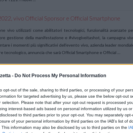
022, vivo Official Sponsor e Official Smartphone
e vivo utilizzati come abilitatori tecnologici, funzionalità avanzate pe
ore gestione della manifestazione e #vivogiveitashot, la campagna viv
ntare i momenti più significativi dell’evento vivo, azienda leader mondial
re tecnologico, annuncia che sarà Official Smartphone e Official …
etta -
Do Not Process My Personal Information
ome funziona l’interfaccia Funtouch OS 13 basata su
d 13
to opt-out of the sale, sharing to third parties, or processing of your per
sibilità di personalizzazione, aggiornamenti di sicurezza e funzionalit
formation for targeted advertising by us, please use the below opt-out s
r selection. Please note that after your opt-out request is processed y
ate che garantiscono un’esperienza di utilizzo ancora più fluida vivo
eing interest-based ads based on personal information utilized by us or
and di smartphone al mondo, rilascia ufficialmente anche in Europa l
disclosed to third parties prior to your opt-out. You may separately opt-
erfaccia Funtouch OS 13 basata sul nuovo Android …
losure of your personal information by third parties on the IAB’s list of
. This information may also be disclosed by us to third parties on the
IA