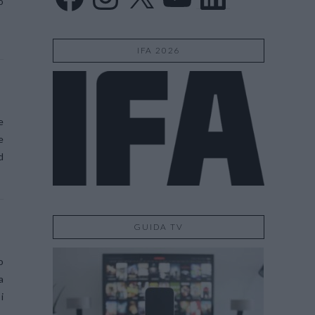
o
IFA 2026
e
e
d
GUIDA TV
o
a
i