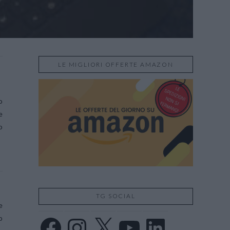
LE MIGLIORI OFFERTE AMAZON
o
e
o
TG SOCIAL
e
o
Facebook
Instagram
X
YouTube
LinkedIn