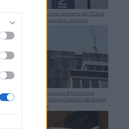
Swisscom, il primo semestre del 2026 si
chiude con importanti conferme
e
i
i
l
TIM presenta il piano di transizione
i
climatica per ridurre l’impatto del digitale
o
sull’ambiente