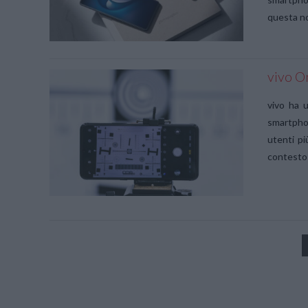
questa no
vivo O
VIEW POST
vivo ha u
smartphon
utenti pi
contesto 
VIEW POST