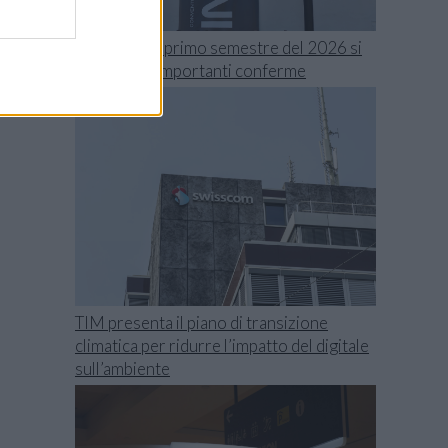
Swisscom, il primo semestre del 2026 si
chiude con importanti conferme
TIM presenta il piano di transizione
climatica per ridurre l’impatto del digitale
sull’ambiente