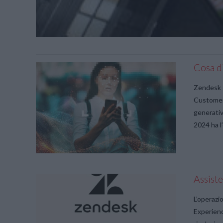
Cosa d
Zendesk 
Customer
generativ
2024 ha l
Assiste
L’operazi
Experien