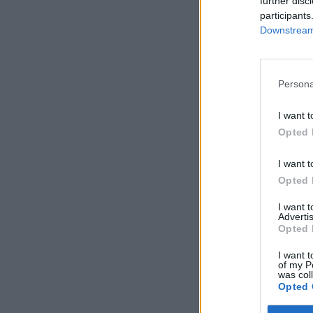
further disc
participants
Downstream 
Persona
I want t
Opted 
I want t
Opted 
I want 
Advertis
Opted 
I want t
of my P
was col
Opted 