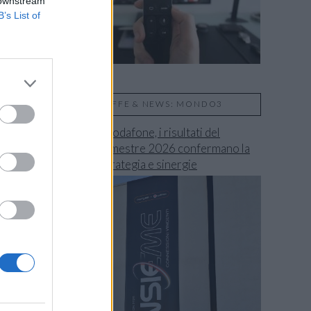
 downstream
B’s List of
TARIFFE & NEWS: MONDO3
Fastweb + Vodafone, i risultati del
secondo trimestre 2026 confermano la
validità di strategia e sinergie