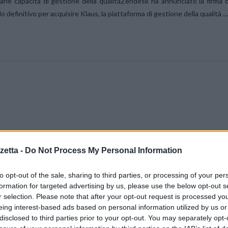
narie capacità di gestione della qualitàZendesk ha annunciato la firma d
o definitivo per acquisire Klaus, la piattaforma di gestione della qualità …
etta -
Do Not Process My Personal Information
to opt-out of the sale, sharing to third parties, or processing of your per
formation for targeted advertising by us, please use the below opt-out s
r selection. Please note that after your opt-out request is processed y
eing interest-based ads based on personal information utilized by us or
disclosed to third parties prior to your opt-out. You may separately opt-