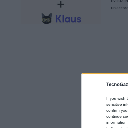
rivoluzio
un accord
VIEW POST
TecnoGazz
If you wish 
VIEW POST
sensitive in
confirm you
continue se
information 