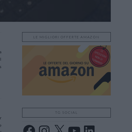
LE MIGLIORI OFFERTE AMAZON
a
I
s
a
TG SOCIAL
r
e
Facebook
Instagram
X
YouTube
LinkedIn