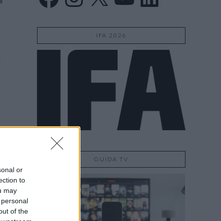
i
IFA 2026
GUIDA TV
sonal or
ection to
ou may
 personal
out of the