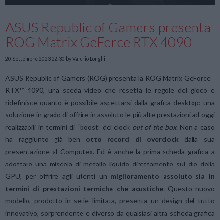
ASUS Republic of Gamers presenta
ROG Matrix GeForce RTX 4090
20 Settembre 2023 22:30
by Valerio Longhi
ASUS Republic of Gamers (ROG) presenta la ROG Matrix GeForce
RTX™ 4090, una sceda video che resetta le regole del gioco e
ridefinisce quanto è possibile aspettarsi dalla grafica desktop: una
soluzione in grado di offrire in assoluto le più alte prestazioni ad oggi
realizzabili in termini di “boost” del clock
out of the box
. Non a caso
ha raggiunto già ben
otto record di overclock
dalla sua
presentazione al Computex. Ed è anche la prima scheda grafica a
adottare una miscela di metallo liquido direttamente sul die della
GPU, per offrire agli utenti un
miglioramento assoluto
sia
in
termini di prestazioni termiche che acustiche
. Questo nuovo
modello, prodotto in serie limitata, presenta un design del tutto
innovativo, sorprendente e diverso da qualsiasi altra scheda grafica