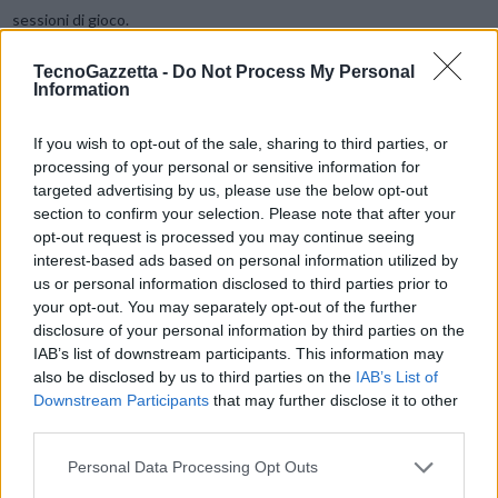
sessioni di gioco.
TecnoGazzetta -
Do Not Process My Personal
Da vero prodotto premium, la ROG Matrix RTX 4090 è dotata dello
Information
switch
Dual BIOS
per passare istantaneamente dalla
modalità
Quiet
a quella
Performance
. Realizzata attraverso il processo di
If you wish to opt-out of the sale, sharing to third parties, or
produzione
ASUS Auto Extreme
, l’intero circuito stampato è
processing of your personal or sensitive information for
targeted advertising by us, please use the below opt-out
saldato in un unico passaggio completamente automatizzato che ne
section to confirm your selection. Please note that after your
aumenta la affidabilità nel tempo, eliminando contemporaneamente
opt-out request is processed you may continue seeing
la necessità di impiegare detergenti chimici aggressivi nei processi
interest-based ads based on personal information utilized by
di saldatura, al fine di ridurre anche l’impatto ambientale complessivo
us or personal information disclosed to third parties prior to
del prodotto. La ROG Matrix GeForce RTX 4090 è costruita infatti
your opt-out. You may separately opt-out of the further
disclosure of your personal information by third parties on the
con componenti della massima qualità, offrendo prestazioni massime
IAB’s list of downstream participants. This information may
garantite per tutta la vita della scheda.
also be disclosed by us to third parties on the
IAB’s List of
Downstream Participants
that may further disclose it to other
Superare i limiti
third parties.
Personal Data Processing Opt Outs
La parte hardware, tuttavia, è solo metà della magia di questa