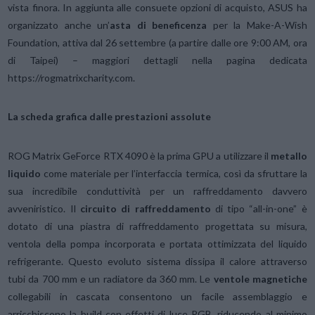
vista finora. In aggiunta alle consuete opzioni di acquisto, ASUS ha
organizzato anche un’
asta di beneficenza
per la Make-A-Wish
Foundation, attiva dal 26 settembre (a partire dalle ore 9:00 AM, ora
di Taipei) – maggiori dettagli nella pagina dedicata
https://rogmatrixcharity.com.
La scheda grafica dalle prestazioni assolute
ROG Matrix GeForce RTX 4090 è la prima GPU a utilizzare il
metallo
liquido
come materiale per l’interfaccia termica, così da sfruttare la
sua incredibile conduttività per un raffreddamento davvero
avveniristico. Il
circuito di raffreddamento
di tipo “all-in-one” è
dotato di una piastra di raffreddamento progettata su misura,
ventola della pompa incorporata e portata ottimizzata del liquido
refrigerante. Questo evoluto sistema dissipa il calore attraverso
tubi da 700 mm e un radiatore da 360 mm. Le
ventole magnetiche
collegabili in cascata consentono un facile assemblaggio e
arricchiscono la build con effetti di luce RGB, riducendo al minimo