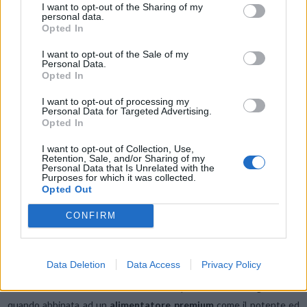
scheda grafica. ASUS ha anche amplificato il set di funzionalità GPU
I want to opt-out of the Sharing of my
personal data.
Tweak III con il più elevato numero di funzioni di overclocking di
Opted In
sempre:
modalità OC con un clic
,
scanner OC automatico
e
I want to opt-out of the Sale of my
slider manuali
per rendere la ROG Matrix GeForce RTX 4090 il
Personal Data.
sogno di ogni overclocker. La prova è nei fatti: da quando questa
Opted In
scheda è stata presentata durante il Computex 2023, ha già
I want to opt-out of processing my
conquistato tre record mondiali e cinque primi posti globali in
Personal Data for Targeted Advertising.
Opted In
molteplici tool di benchmark, portando lo score complessivo ad un
totale di ben
otto record di overclock
, uno ciascuno per i
I want to opt-out of Collection, Use,
Retention, Sale, and/or Sharing of my
seguenti: 3DMark11 Performance, 3DMark Fire Strike Extreme,
Personal Data that Is Unrelated with the
Purposes for which it was collected.
Unigine Superposition 1080p Xtreme, 3DMark Time Spy Extreme,
Opted Out
3DMark Port Royal, GPUPI v3.3 1B, GPUPI v3.3 32B e Unigine
Superposition 8K. Ottimizzato.
CONFIRM
La forma della potenza
Data Deletion
Data Access
Privacy Policy
La ROG Matrix GeForce RTX 4090 può offrire il meglio di sé
quando abbinata ad un
alimentatore premium
come il potente ed