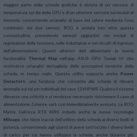
maggior parte delle schede grafiche è dotata di un sensore di
temperatura sul die della GPU e di un ulteriore sensore sui moduli di
memoria, consentendo un’analisi di base del calore mediante l’uso
combinato dei due sensori. ROG è andata ben oltre questa
consuetudine, prevedendo sensori aggiuntivi nei moduli di
regolazione della tensione, nelle induttanze e nei circuiti di ingresso
dell’alimentazione. Questi ulteriori dati alimentano la nuova
funzionalità
Thermal Map
nell’app ASUS GPU Tweak III che
restituisce un’analisi dettagliata delle prestazioni termiche della
scheda, in tempo reale. Questa utility supporta anche
Power
Detector+
, una funzione che consente alla scheda di rilevare
anomalie sui sei pin individuali del cavo 12VHPWR. Qualora il sistema
rilevasse una criticità e si rendesse necessario risistemare il cavo di
alimentazione, l’utente sarà così immediatamente avvisato. La ROG
Matrix GeForce RTX 4090 include anche la nuova tecnologia
Mileage
, che tiene traccia dell’utilizzo della scheda ai diversi livelli di
potenza, consentendo agli utenti di avere sott’occhio i diversi livelli
di carico per cui hanno utilizzato la scheda, anche durante più