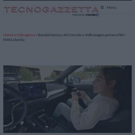
TecnoGazzetta
Menu
Home
»
Videogame
»
Bandai Namco, AirConsole e Volkswagen portano PAC-
MAN a bordo