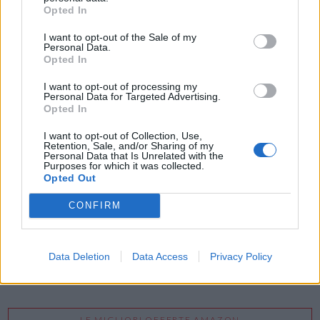
Vuoi ricevere gli aggiornamenti delle news di TecnoGazzetta?
Opted In
Inserisci nome ed indirizzo E-Mail:
I want to opt-out of the Sale of my
Personal Data.
Opted In
I want to opt-out of processing my
Personal Data for Targeted Advertising.
Opted In
I want to opt-out of Collection, Use,
Retention, Sale, and/or Sharing of my
Acconsento al trattamento dei dati personali (
Info Privacy
)
Personal Data that Is Unrelated with the
Purposes for which it was collected.
Opted Out
CONFIRM
Data Deletion
Data Access
Privacy Policy
LE MIGLIORI OFFERTE AMAZON