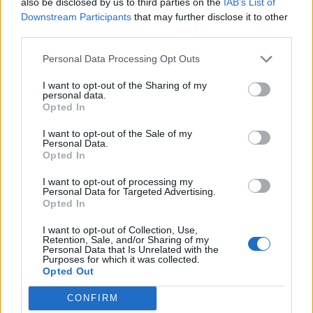
also be disclosed by us to third parties on the
IAB’s List of
Lunga durata della batteria per viaggiatori seriali
Seppur
Downstream Participants
that may further disclose it to other
ultracompatto e sottile, Transformer Mini vanta una potente batteria
third parties.
1
che assicura un’autonomia operativa di ben 12 ore
con una singola
Personal Data Processing Opt Outs
carica. Può anche essere ricaricato tramite la porta Micro-USB,
utilizzando un caricatore portatile o qualsiasi power bank con un
I want to opt-out of the Sharing of my
personal data.
connettore Micro-USB: Transformer Mini è sempre pronto e
Opted In
disponibile, per godere di ogni minuto del proprio viaggio senza
I want to opt-out of the Sale of my
fastidiosi intoppi.
Personal Data.
Opted In
ASUS Pen: il modo più naturale per interagire
Quando utilizzato
I want to opt-out of processing my
Personal Data for Targeted Advertising.
con la stilo attiva opzionale ASUS Pen, Transformer Mini si apre a un
Opted In
nuovo mondo di creatività e divertimento grazie al nuovo Windows
Ink Workspace. Sarà semplicissimo prendere appunti nel nuovo
I want to opt-out of Collection, Use,
Retention, Sale, and/or Sharing of my
sketchpad, aggiungere note alle foto e molto altro ancora. Con un
Personal Data that Is Unrelated with the
Purposes for which it was collected.
tocco sensibile e preciso (1024 livelli di pressione) in grado di
Opted Out
rilevare ogni minima sfumatura nel movimento, ASUS Pen permette
di scrivere e disegnare a mano libera direttamente sullo schermo di
CONFIRM