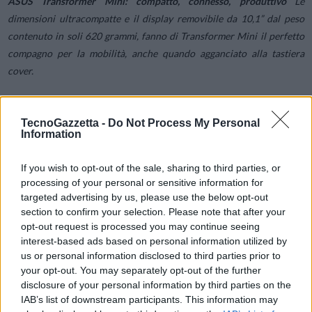
ASUS Transformer Mini: compatto, connesso, produttivo
Le
dimensioni ultracompatte e il display removibile da 10,1” dal peso
contenuto in soli 620 grammi, fanno di Transformer Mini il perfetto
compagno per la mobilità, anche quando agganciato alla tastiera
cover.
L’elegante design ben si accompagna al display che offre una
TecnoGazzetta -
Do Not Process My Personal
luminosità di 400cd/m2 e la tecnologia ASUS TruVivid e ASUS
Information
Tru2Life Video per assicurare immagini di qualità davvero
impeccabile e video sempre ben definiti e realistici, anche alla luce
If you wish to opt-out of the sale, sharing to third parties, or
diretta del sole. Gli angoli di visualizzazione di 178° permettono in
processing of your personal or sensitive information for
più di godere di immagini vivide e brillanti da qualsiasi angolazione.
targeted advertising by us, please use the below opt-out
section to confirm your selection. Please note that after your
opt-out request is processed you may continue seeing
L’avanzato sistema audio che integra due potenti altoparlanti a
interest-based ads based on personal information utilized by
cinque magneti e l’esclusiva tecnologia audio ASUS SonicMaster
us or personal information disclosed to third parties prior to
produce un suono potente corposo e assolutamente avvolgente per
your opt-out. You may separately opt-out of the further
disclosure of your personal information by third parties on the
godere della più gratificante esperienza sonora.
IAB’s list of downstream participants. This information may