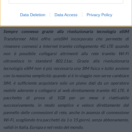
Transformer Mini con la massima naturalezza, proprio come sulla
carta, un taccuino o una tela. Un pratico porta penna a lato della
Data Deletion
Data Access
Privacy Policy
tastiera permette di trasportare in modo sicuro e protetto la stilo.
Sempre connesso grazie alla rivoluzionaria tecnologia eSIM
Transformer Mini offre un’eSIM incorporata che permette di
rimanere connessi a Internet tramite collegamento 4G LTE quando
non è possibile collegarsi altrimenti alla rete tramite Wi-Fi
ultraveloce in standard 802.11ac. Grazie alla rivoluzionaria
tecnologia eSIM non è più necessaria una SIM fisica e tutto avviene
con la massima semplicità: quando si è in viaggio non serve cambiare
SIM, è sufficiente acquistare solo un piano dati da un operatore
mobile aderente e collegarsi al web direttamente tramite 4G LTE. Il
pacchetto di prova di 1GB per un mese è riattivabile
successivamente, in modo semplice e veloce direttamente dal
pannello delle connessioni di rete, anche in assenza di connessione
Wi-Fi, scegliendo tra pacchetti da 1 o 15 giorni, senza abbonamento,
validi in Italia, Europa e nel resto del mondo.