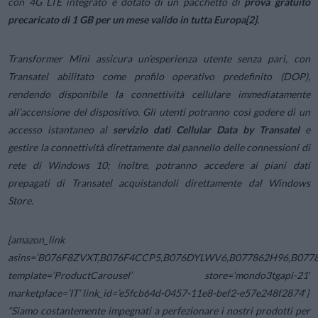
con 4G LTE integrato e dotato di un pacchetto di
prova gratuito
precaricato di 1 GB per un mese valido in tutta Europa[2].
Transformer Mini assicura un’esperienza utente senza pari, con
Transatel abilitato come profilo operativo predefinito (DOP),
rendendo disponibile la connettività cellulare immediatamente
all’accensione del dispositivo. Gli utenti potranno così godere di un
accesso istantaneo al
servizio dati Cellular Data by Transatel
e
gestire la connettività direttamente dal pannello delle connessioni di
rete di Windows 10; inoltre, potranno accedere ai piani dati
prepagati di Transatel acquistandoli direttamente dal Windows
Store.
[amazon_link
asins=’B076F8ZVXT,B076F4CCP5,B076DYLWV6,B077862H96,B077
template=’ProductCarousel’ store=’mondo3tgapi-21′
marketplace=’IT’ link_id=’e5fcb64d-0457-11e8-bef2-e57e248f2874′]
“Siamo costantemente impegnati a perfezionare i nostri prodotti per