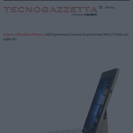
TecnoGazzetta
Menu
Home
»
Windows Phone
»
ASUS presenta il nuovo Transformer Mini (T103) con
eSIM 4G