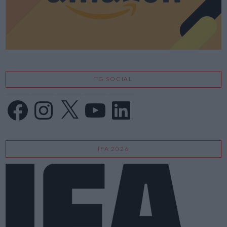
TG SOCIAL
Facebook
Instagram
X
YouTube
LinkedIn
IFA 2026