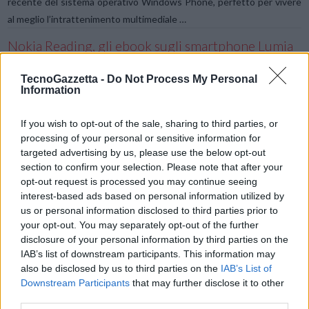
recente del sistema operativo Windows Phone, perfetto per vivere
al meglio l’intrattenimento multimediale …
Nokia Reading, gli ebook sugli smartphone Lumia
Per rendere ancora più completa ed emozionante l’esperienza
TecnoGazzetta -
Do Not Process My Personal
Information
offerta dai dispositivi della gamma Lumia, Nokia presenta Nokia
Reading, in occasione del Salone Internazionale del Libro di Torino.
If you wish to opt-out of the sale, sharing to third parties, or
La nuova applicazione offre la possibilità di acquistare o scaricare
processing of your personal or sensitive information for
gratuitamente sui nuovi …
targeted advertising by us, please use the below opt-out
section to confirm your selection. Please note that after your
Nokia Lumia, arriva la realtà aumentata con City
VIEW POST
opt-out request is processed you may continue seeing
Lens
interest-based ads based on personal information utilized by
us or personal information disclosed to third parties prior to
Nokia City Lens, l’applicazione di realtà aumentata location based, è
your opt-out. You may separately opt-out of the further
disponibile, da ieri, anche per gli smartphone Nokia Lumia. Chi è in
disclosure of your personal information by third parties on the
possesso di un Nokia Lumia 710, di un Nokia Lumia 800 e, presto
IAB’s list of downstream participants. This information may
anche del nuovo e ultimo …
also be disclosed by us to third parties on the
IAB’s List of
Downstream Participants
that may further disclose it to other
HTC, cinque nuovi telefoni Windows Phone 7
third parties.