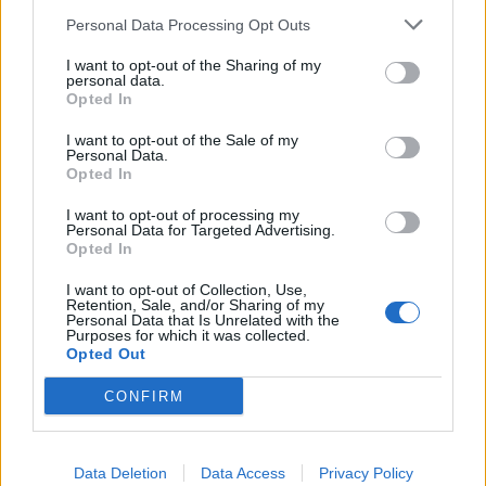
HTC Corporation presenta oggi cinque nuovi dispositivi Windows
Personal Data Processing Opt Outs
Phone 7: HTC 7 Surround, HTC 7 Mozart, HTC 7 Trophy, HTC 7 Pro
I want to opt-out of the Sharing of my
e HTC HD7. Questo portafoglio di telefoni ricco e diversificato,
personal data.
informa l’azienda, è caratterizzato dalla nuova piattaforma Windows
Opted In
…
I want to opt-out of the Sale of my
Personal Data.
Opted In
Windows Phone, HTC HD Mini arriva sul mercato
italiano
I want to opt-out of processing my
Personal Data for Targeted Advertising.
Opted In
HTC Corporation annuncia la distribuzione sul mercato italiano di
HTC HD Mini, il Windows Phone basato su HTC Sense sottilissimo e
I want to opt-out of Collection, Use,
Retention, Sale, and/or Sharing of my
molto leggero. Una risposta ai tanti smartphone che si affacciano
Personal Data that Is Unrelated with the
Purposes for which it was collected.
quotidianamente sul mercato, tra cui il probabile iPhone HD. …
Opted Out
CONFIRM
1
...
6
7
8
LE MIGLIORI OFFERTE AMAZON
Data Deletion
Data Access
Privacy Policy