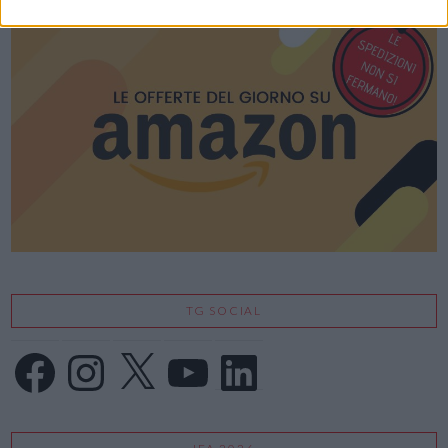
TG SOCIAL
Facebook
Instagram
X
YouTube
LinkedIn