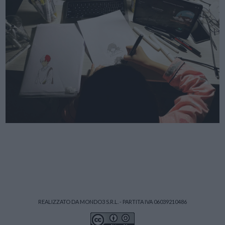
REALIZZATO DA MONDO3 S.R.L. - PARTITA IVA 06039210486