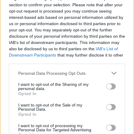
section to confirm your selection. Please note that after your
Queste due novità si aggiungono alla app
Cisco Webex per
opt-out request is processed you may continue seeing
iPad
lanciata due anni fa insieme alla possibilità di
interest-based ads based on personal information utilized by
utilizzare
AirPlay
sui propri dispositivi per la collaboration e alle
us or personal information disclosed to third parties prior to
numerose innovazioni introdotto l’anno scorso, a partire da
Picture-
your opt-out. You may separately opt-out of the further
disclosure of your personal information by third parties on the
in-Picture, Mobile Camera Share
e, recentemente,
Webex per
IAB’s list of downstream participants. This information may
Apple CarPlay
, che permette di passare dal Mac all’iPhone, fino
also be disclosed by us to third parties on the
IAB’s List of
all’auto, il tutto in modo semplice e senza interruzioni. Nei primi mesi
Downstream Participants
that may further disclose it to other
del 2023 sono state infine presentate funzionalità avanzate di
third parties.
multitasking
su Webex per iPad
con
Multiple Windows e Stage
Personal Data Processing Opt Outs
Manager
che permettono di lavorare in modo più efficiente e
produttivo.
I want to opt-out of the Sharing of my
personal data.
Opted In
I want to opt-out of the Sale of my
Personal Data.
Opted In
I want to opt-out of processing my
Personal Data for Targeted Advertising.
Condividi questo articolo: