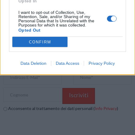
Opted In
E-mail
LinkedIn
Facebook
X
I want to opt-out of Collection, Use,
Retention, Sale, and/or Sharing of my
Mastodon
Telegram
WhatsApp
Personal Data that Is Unrelated with the
Purposes for which it was collected.
Opted Out
Stampa
Altro
CONFIRM
Vuoi ricevere gli aggiornamenti delle news di TecnoGazzetta?
Inserisci nome ed indirizzo E-Mail:
Data Deletion
Data Access
Privacy Policy
Acconsento al trattamento dei dati personali (
Info Privacy
)