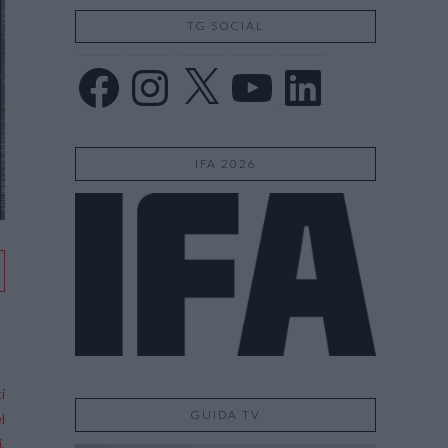
TG SOCIAL
Facebook
Instagram
X
YouTube
LinkedIn
IFA 2026
i
GUIDA TV
l
,