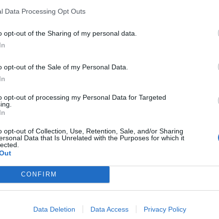
l Data Processing Opt Outs
ndo Microsoft SQL 2000. Si diffonde rapidamente, e può generare denia
o opt-out of the Sharing of my personal data.
In
dispositivi mobili più diffusi a dicembre 2016, e, ancora una volta, Androi
vi mobili più diffusi sono stati:
↔ Hummingbad
o opt-out of the Sale of my Personal Data.
In
ispositivi, installa applicazioni fraudolente, e, con poche modifiche, pu
to opt-out of processing my Personal Data for Targeted
ogger, il furto di credenziali, e riesce a scavalcare la crittografia utilizzat
ing.
In
o opt-out of Collection, Use, Retention, Sale, and/or Sharing
ersonal Data that Is Unrelated with the Purposes for which it
raggiungere permessi maggiori rispetto all’utente, e quindi di scaricar
lected.
Out
Triada, inoltre, è in grado di imitare le URL caricate sul browser.
CONFIRM
e installare applicazioni sul telefono cellulare all’insaputa dell’utente.
 ha affermato: “La netta diminuzione degli attacchi di Locky a dicembr
Data Deletion
Data Access
Privacy Policy