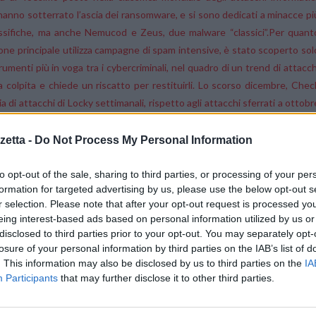
i hanno sotterrato l’ascia dei ransomware, e si sono dedicati a minacce pi
lassifiche, ma anche Nemucod e Zeus, due malware “classici”.
Per quant
one principale utilizza campagne di spam intensive, è stato scoperto sol
enti più in voga tra i cybercriminali, nel quadro di un trend di attacch
 colpita e chiede un riscatto per restituirli. Lo scorso dicembre, Chec
di attacchi di Locky settimanali, rispetto agli attacchi sferrati a ottobr
scorso giugno, i ransomware non figurano tra le 10 minacce più diffuse.
I
e dell’8% degli attacchi di malware conosciuti contro le organizzazioni, i
etta -
Do Not Process My Personal Information
Una tendenza simile era stata osservata anche a dicembre dell’ann
o ai mesi precedenti – e con un riassestamento delle cifre a gennaio.
to opt-out of the sale, sharing to third parties, or processing of your per
formation for targeted advertising by us, please use the below opt-out s
, responsabile del 10% di tutti gli attacchi conosciuti in questo periodo
r selection. Please note that after your opt-out request is processed y
i, e Slammer, con il 4% degli attacchi riconosciuti. Le 10 varianti d
eing interest-based ads based on personal information utilized by us or
riconosciuti.
disclosed to third parties prior to your opt-out. You may separately opt-
losure of your personal information by third parties on the IAB’s list of
. This information may also be disclosed by us to third parties on the
IA
e download di altri malware. La macchina infettata viene controllata d
Participants
that may further disclose it to other third parties.
 pronta a ricevere istruzioni.
tilizzato in genere per scaricare varianti di ransomwareo altri payloa