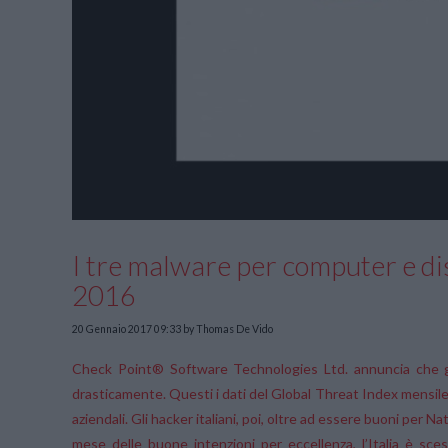
I tre malware per computer e disp
2016
20 Gennaio 2017 09:33
by Thomas De Vido
Check Point® Software Technologies Ltd.
annuncia che gl
drasticamente. Questi i dati del Global Threat Index mensile d
aziendali. Gli hacker italiani, poi, oltre ad essere buoni per Na
mese delle buone intenzioni per eccellenza, l’Italia è sces