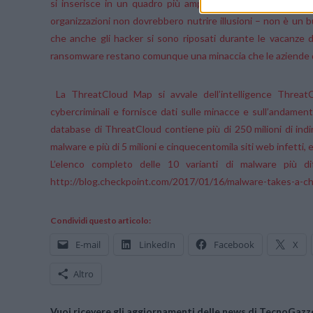
si inserisce in un quadro più ampio, che ha registrato un 
organizzazioni non dovrebbero nutrire illusioni – non è un bu
che anche gli hacker si sono riposati durante le vacanze di 
ransomware restano comunque una minaccia che le aziende d
La ThreatCloud Map si avvale dell’intelligence Threat
cybercriminali e fornisce dati sulle minacce e sull’andament
database di ThreatCloud contiene più di 250 milioni di indiri
malware e più di 5 milioni e cinquecentomila siti web infetti, e
L’elenco completo delle 10 varianti di malware più d
http://blog.checkpoint.com/2017/01/16/malware-takes-a-ch
Condividi questo articolo:
E-mail
LinkedIn
Facebook
X
Altro
Vuoi ricevere gli aggiornamenti delle news di TecnoGazze