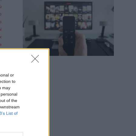
ù
o
o
i
k
e
n
l
o
A
sonal or
ection to
.
ou may
i
 personal
out of the
 downstream
B’s List of
a
d