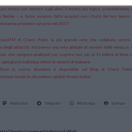
calo di attacchi malware dell’8% circa rispetto ai mesi precedenti. L
on motivo per dormire sugli allori. Il motivo più logico, probabilmente, 
Natale – e, forse, avranno fatto acquisti con i frutti del loro lavoro. 
ovranno prendere sul serio nel 2017.”
Cloud
TM
di Check Point, la più grande rete che collabora contro 
o degli attacchi, attraverso una rete globale di sensori delle minacce. I
zzi, che vengono analizzati per scoprire bot, più di 11 milioni di firme d
 ogni giorno individua milioni di varianti di malware.
iffuse lo scorso dicembre è disponibile sul Blog di Check Point
ristmas-break-in-decembers-global-threat-index/
Mastodon
Telegram
WhatsApp
Stampa
tta? Inserisci nome ed indirizzo E-Mail: