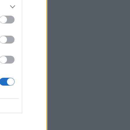
l
d
ò
a
e
e