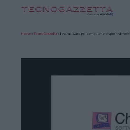
TecnoGazzetta
Home
»
TecnoGazzetta
»
I tre malware per computer e dispositivi mobili