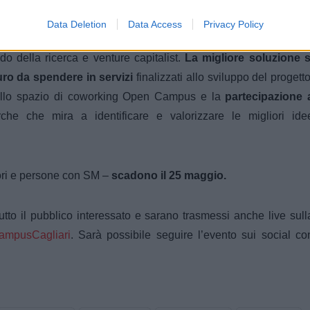
Data Deletion
Data Access
Privacy Policy
to della valutazione delle proposte progettuali da parte di un
o della ricerca e venture capitalist.
La migliore soluzione s
uro da spendere in servizi
finalizzati allo sviluppo del progetto
dello spazio di coworking Open Campus e la
partecipazione 
he che mira a identificare e valorizzare le migliori ide
tori e persone con SM –
scadono il 25 maggio.
tutto il pubblico interessato e sarano
trasmessi anche live sull
mpusCagliari
.
Sarà possibile seguire l’evento sui social co