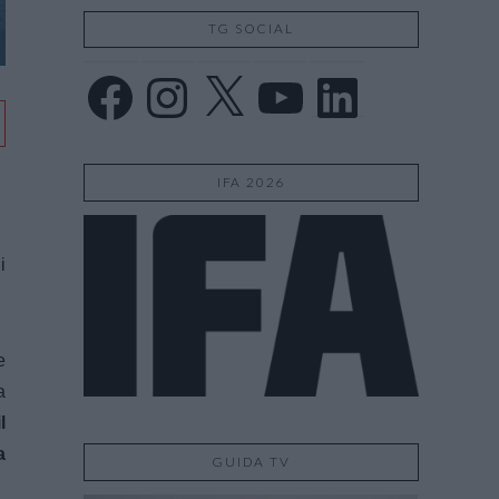
TG SOCIAL
Facebook
Instagram
X
YouTube
LinkedIn
IFA 2026
i
e
a
l
a
GUIDA TV