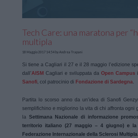
Tech Care: una maratona per “ha
multipla
18 Maggio 2017 14:54
by Andrea Trapani
Si tiene a
Cagliari il 27 e il 28 maggio l’edizione
sp
dall’
AISM
Cagliari e sviluppata da
Open Campus
i
Sanofi
, col patrocinio di
Fondazione di Sardegna
.
Partita lo scorso anno da un’idea di Sanofi Genzyme
semplifichino e migliorino la vita di chi affronta ogni 
la
Settimana Nazionale di informazione promossa
territorio italiano (27 maggio – 4 giugno) e l
Federazione Internazionale della Sclerosi Multipla