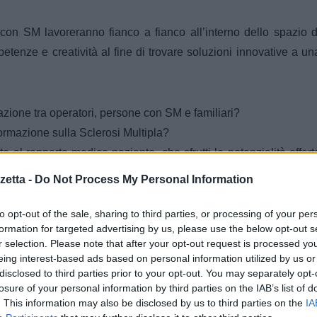
e con SM lavoreranno fianco a fianco all’interno dello spazio d
etenze e creatività al fine di trovare soluzioni innovative a un
zione tra operatori, persone con SM e familiari?
ormazione sulla Sclerosi Multipla?
al rapporto medico-paziente, che sfrutti le potenzialità offert
etta -
Do Not Process My Personal Information
n dimenticare le cose importanti di tutti i giorni?
to opt-out of the sale, sharing to third parties, or processing of your per
formation for targeted advertising by us, please use the below opt-out s
 persona, soprattutto in quella di una donna, investe la sfer
r selection. Please note that after your opt-out request is processed y
miglia. Cronica, imprevedibile, spesso invalidante,
la Scleros
eing interest-based ads based on personal information utilized by us or
n Italia e viene diagnosticata per lo più tra i 20 e i 40 anni, i
disclosed to third parties prior to your opt-out. You may separately opt-
losure of your personal information by third parties on the IAB’s list of
o. Si registrano tuttavia casi in età più avanzata e anche casi d
. This information may also be disclosed by us to third parties on the
IA
bambini sotto i 10 anni, ma in crescente aumento. Colpisc