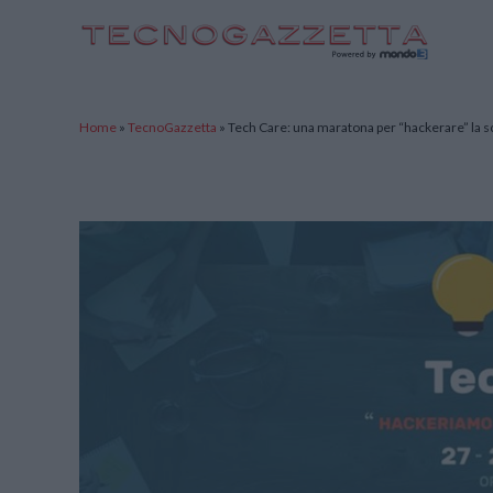
TecnoGazzetta
Home
»
TecnoGazzetta
»
Tech Care: una maratona per “hackerare” la sc