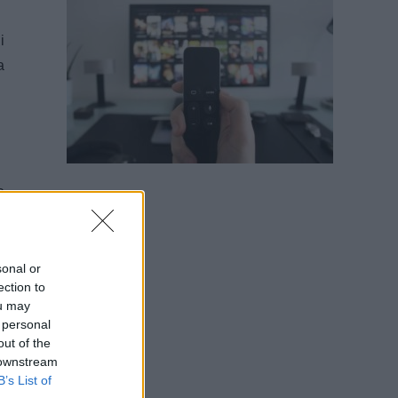
i
a
e
sonal or
ection to
a
ou may
i
 personal
l
out of the
 downstream
i
B’s List of
e