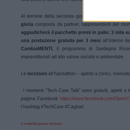
Al termine della seconda giornata, infine, il momen
giuria
composta da partner, rappresentanti del mond
aggiudicherà il pacchetto premi in palio:
3 mila e
una postazione gratuita per 3 mesi
all’interno 
CambiaMENTI
, il programma di Sardegna Ricerc
imprenditoriali ad alto valore sociale e ambientale.
Le
iscrizioni
all’hackathon – aperto a clinici, innova
I momenti “Tech Care Talk” sono gratuiti, aperti a 
pagina Facebook
https://www.facebook.com/
OpenCa
l’hashtag #TechCare #Cagliari.
Condividi questo articolo: