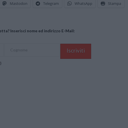
Mastodon
Telegram
WhatsApp
Stampa
tta? Inserisci nome ed indirizzo E-Mail:
y
)