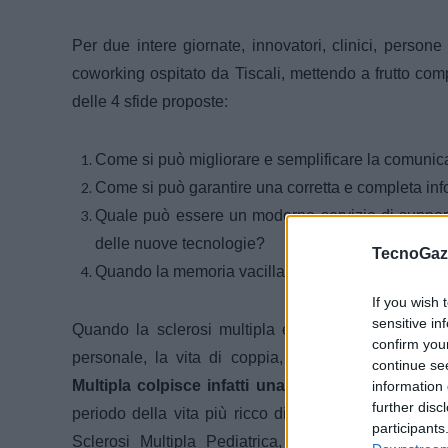
Per due intere giornate, innovatori, clinici, person
coworking ospitato da Tiscali, mettendo a frutto comp
delle 4 sfide proposte:
Come si può migliorare e semplificare la comunica
Come si può garantire una corretta e completa inf
Quale può essere un moderno servizio di supporto 
delle nuove tecnologie?
TecnoGazz
Quando la memoria vacilla, come si può aiutare a no
If you wish 
sensitive in
Quando la sclerosi multipla entra nella vita di una
confirm you
personale, la vita di coppia, la gestione della fa
continue se
Multipla colpisce infatti una persona ogn
i 3 ore
i
information 
further disc
periodo della vita più ricco di progetti per il futur
participants
Sclerosi Multipla Pediatrica, più raramente in 