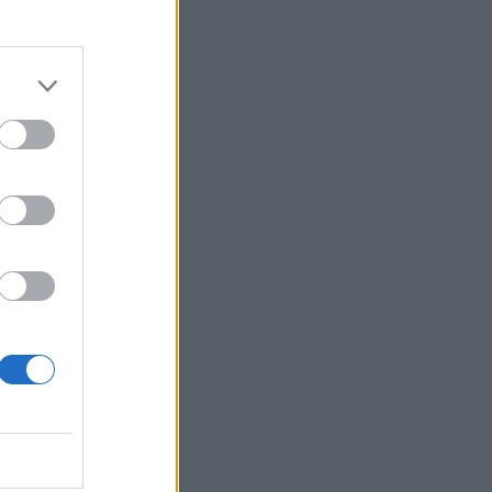
a
o
,
n
a
,
a
n
”
l
o