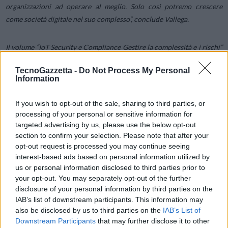
organizzazioni ad operare al meglio. Solo così potremo crescere
come società digitale nel suo complesso
”, conclude Vallega.
Il volume “IoT Security e Compliance Gestire la complessità e i rischi”
illustra innanzi tutto il complesso scenario che fa da sfondo alle
TecnoGazzetta -
Do Not Process My Personal
molteplici possibilità di implementazione delle tecnologie IoT, a
Information
partire dalle entità coinvolte nella erogazione e nell’utilizzo dei
sistemi: individui, imprese private e servizi pubblici, fino ad arrivare
If you wish to opt-out of the sale, sharing to third parties, or
al livello più alto di chi sarà chiamato a raccogliere le informazioni
processing of your personal or sensitive information for
registrate nell’utilizzo dei sistemi IoT.
targeted advertising by us, please use the below opt-out
section to confirm your selection. Please note that after your
opt-out request is processed you may continue seeing
Gli esperti della Clusit Community for Security propongono poi
interest-based ads based on personal information utilized by
un’analisi di nuovi ambiti applicativi e degli sviluppi di alcune
us or personal information disclosed to third parties prior to
tecnologie abilitanti attese nei prossimi anni, quali le reti 5G,
your opt-out. You may separately opt-out of the further
disclosure of your personal information by third parties on the
tecnologie di Artificial intelligence (AI), Machine learning (ML). Le
IAB’s list of downstream participants. This information may
stesse soluzioni IoT costituiscono inoltre esse stesse tecnologia
also be disclosed by us to third parties on the
IAB’s List of
abilitante per altri ambiti innovativi, come l’Industria 4.0 e il Digital
Downstream Participants
that may further disclose it to other
twin, che consente di creare rappresentazioni digitali di “oggetti”.