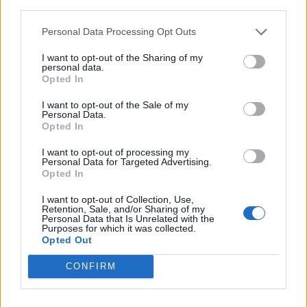
third parties.
Personal Data Processing Opt Outs
Uno specifico capitolo è inoltre dedicato alle “Linee guida, standard
e normative di riferimento”, per entrare poi nel dettaglio dei
I want to opt-out of the Sharing of my
personal data.
componenti di una soluzione IoT, dei “Rischi IoT” e dei relativi
Opted In
“Modelli per la valutazione del rischio”. Si passa poi più nel dettaglio
I want to opt-out of the Sale of my
ad affrontare le misure di sicurezza IoT da adottare per mitigare i
Personal Data.
rischi. In maniera pratica, gli esperti suggeriscono come gestire
Opted In
specificatamente l’audit dei sistemi IoT e i test, che sebbene
I want to opt-out of processing my
standardizzati in un ambito più generale di sicurezza informatica –
Personal Data for Targeted Advertising.
Opted In
basti pensare a vulnerability assessment (VA) e penetration test (PT)
– risultano ancora poco utilizzati nell’ambito dell’Internet of Things.
I want to opt-out of Collection, Use,
Retention, Sale, and/or Sharing of my
Personal Data that Is Unrelated with the
Purposes for which it was collected.
Ampio spazio è infine riservato all’approfondimento di alcune
Opted Out
applicazioni concrete dell’IoT
, in contesti molto diversi, dai sistemi di
controllo ferroviario e autostradale, alla sanità, alle automobili
CONFIRM
connesse, al fitness, con analisi degli autori e numerose interviste ad
esperti.