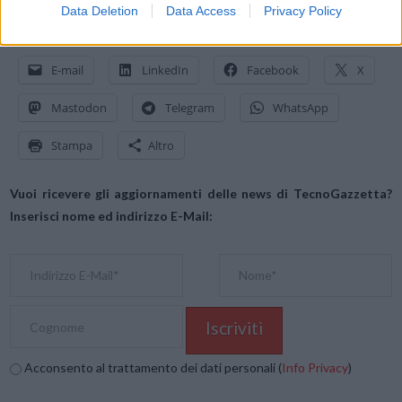
Data Deletion
Data Access
Privacy Policy
Condividi questo articolo:
E-mail
LinkedIn
Facebook
X
Mastodon
Telegram
WhatsApp
Stampa
Altro
Vuoi ricevere gli aggiornamenti delle news di TecnoGazzetta?
Inserisci nome ed indirizzo E-Mail:
Acconsento al trattamento dei dati personali (
Info Privacy
)