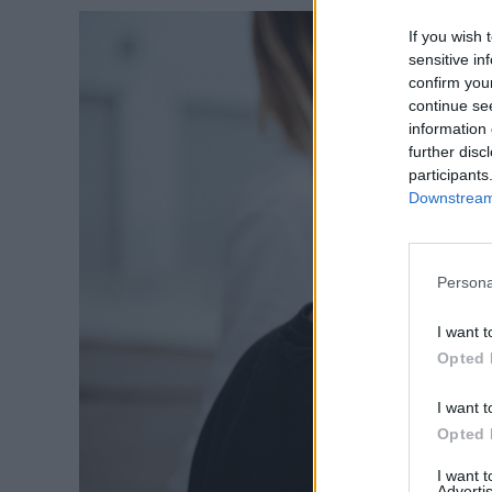
If you wish 
sensitive in
confirm you
continue se
information 
further disc
participants
Downstream 
Persona
I want t
Opted 
I want t
Opted 
I want 
Advertis