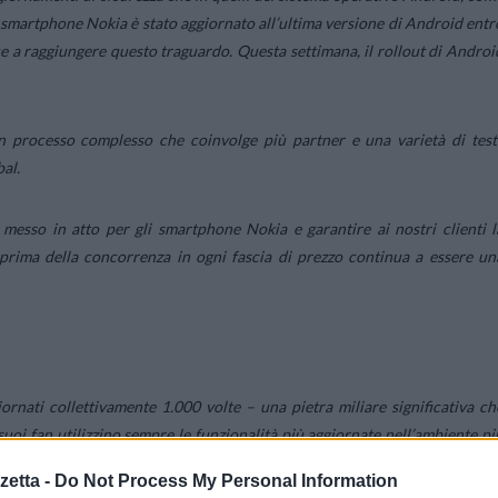
smartphone Nokia è stato aggiornato all’ultima versione di Android entr
ce a raggiungere questo traguardo. Questa settimana, il rollout di Androi
n processo complesso che coinvolge più partner e una varietà di test
al.
esso in atto per gli smartphone Nokia e garantire ai nostri clienti l
d prima della concorrenza in ogni fascia di prezzo continua a essere un
ornati collettivamente 1.000 volte – una pietra miliare significativa ch
suoi fan utilizzino sempre le funzionalità più aggiornate nell’ambiente pi
etta -
Do Not Process My Personal Information