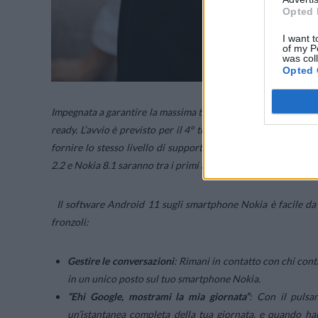
Opted 
I want t
of my P
was col
Opted 
Impegnata a garantire la massima trasparenza, HMD Global ha
ready. L’avvio è previsto per il 4° trimestre 2020 con il nuo
fornire lo stesso livello di supporto a tutti gli smartphone, 
2.2 e Nokia 8.1 saranno tra i primi a sperimentare Android 1
Il software Android 11 sugli smartphone Nokia è facile da u
fronzoli:
Gestire le conversazioni
: Rimani in contatto con chi cont
in un unico posto sul tuo smartphone Nokia.
“Ehi Google, mostrami la mia giornata”
: Con il pulsa
un’istantanea completa della tua giornata, e quando hai 