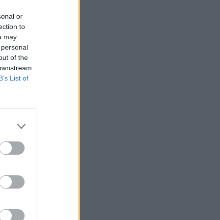
sonal or
ection to
ou may
 personal
out of the
 downstream
B’s List of