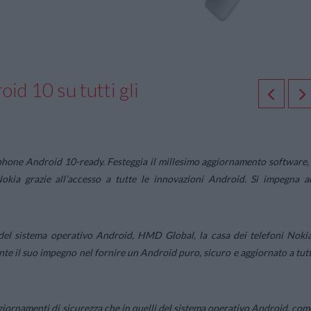
oid 10 su tutti gli
rtphone Android 10-ready.
Festeggia il millesimo aggiornamento
software,
okia grazie all’accesso a tutte le innovazioni Android.
Si impegna a
del sistema operativo Android, HMD Global, la casa dei telefoni Nokia
te il suo impegno nel fornire un Android puro, sicuro e aggiornato a tutt
iornamenti di sicurezza che in quelli del sistema operativo Android, com