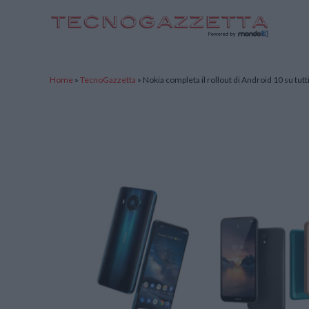
TecnoGazzetta
Home
»
TecnoGazzetta
»
Nokia completa il rollout di Android 10 su tu