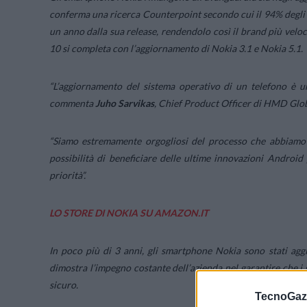
conferma una ricerca Counterpoint secondo cui il 94% degli 
un anno dalla sua release, rendendolo così il brand più velo
10 si completa con l’aggiornamento di Nokia 3.1 e Nokia 5.1.
“
L’aggiornamento del sistema operativo di un telefono è u
commenta
Juho Sarvikas
, Chief Product Officer di HMD Glob
“
Siamo estremamente orgogliosi del processo che abbiamo m
possibilità di beneficiare delle ultime innovazioni Androi
priorità
”.
LO STORE DI NOKIA SU AMAZON.IT
In poco più di 3 anni, gli smartphone Nokia sono stati aggi
dimostra l’impegno costante dell’azienda nel garantire che i 
sicuro.
TecnoGazz