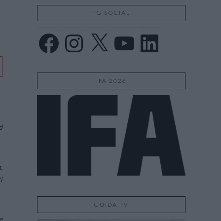
TG SOCIAL
Facebook
Instagram
X
YouTube
LinkedIn
IFA 2026
d
,
i
GUIDA TV
e