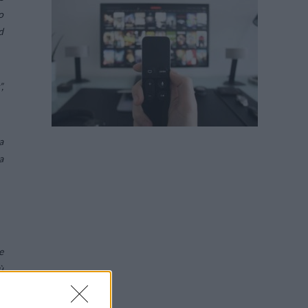
o
d
”,
a
a
e
ù