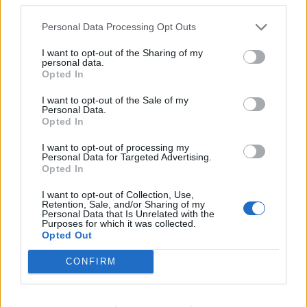
Condividi questo articolo:
Personal Data Processing Opt Outs
E-mail
LinkedIn
Facebook
X
I want to opt-out of the Sharing of my
personal data.
Mastodon
Telegram
WhatsApp
Opted In
I want to opt-out of the Sale of my
Stampa
Altro
Personal Data.
Opted In
Vuoi ricevere gli aggiornamenti delle news di TecnoGazzetta?
I want to opt-out of processing my
Inserisci nome ed indirizzo E-Mail:
Personal Data for Targeted Advertising.
Opted In
I want to opt-out of Collection, Use,
Retention, Sale, and/or Sharing of my
Personal Data that Is Unrelated with the
Purposes for which it was collected.
Opted Out
CONFIRM
Acconsento al trattamento dei dati personali (
Info Privacy
)