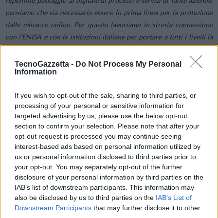
repentino passaggio al digitale di processi e servizi di tante aziende,
pensiamo che sia necessario essere in prima linea per la protezione
dalle minacce online. Per questo lavoriamo in stretta connessione
con l’ENISA e con le istituzioni italiane per portare a tutti i livelli la
‘cultura della cyber security’, declinandola anche in approfondimenti
pratici per affrontare i rischi quotidiani
”, afferma Paolo Giudice,
TecnoGazzetta -
Do Not Process My Personal
Information
segretario generale Clusit.
If you wish to opt-out of the sale, sharing to third parties, or
In persistente crescita – +91,2% negli ultimi cinque anni – gli
processing of your personal or sensitive information for
attacchi informatici aumentano anche di gravità ma, come evidente
targeted advertising by us, please use the below opt-out
dal Rapporto Clusit per il 2019, si tratta solo della punta dell’iceberg.
section to confirm your selection. Please note that after your
opt-out request is processed you may continue seeing
Un quarto degli attacchi compiuti a livello mondiale ha colpito infatti
interest-based ads based on personal information utilized by
in parallelo “bersagli multipli”; nel 2019 erano inoltre cresciuti del
us or personal information disclosed to third parties prior to
91,5% rispetto all’anno precedente gli attacchi a servizi online; del
your opt-out. You may separately opt-out of the further
17% quelli alla sanità. “
Ci aspettiamo che anche la situazione
disclosure of your personal information by third parties on the
nell’anno della pandemia da Covid-19 sia critica
”, anticipa Paolo
IAB’s list of downstream participants. This information may
Giudice.
also be disclosed by us to third parties on the
IAB’s List of
Downstream Participants
that may further disclose it to other
third parties.