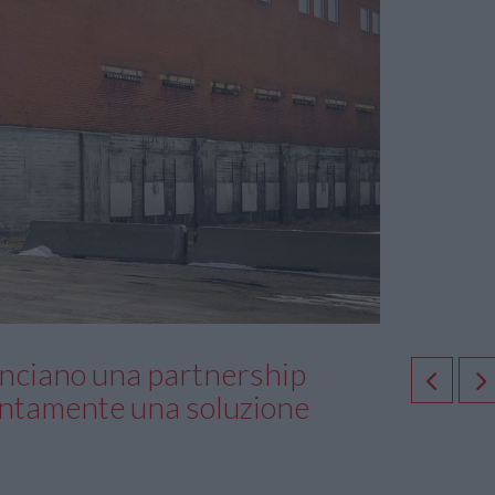
nciano una partnership
iuntamente una soluzione