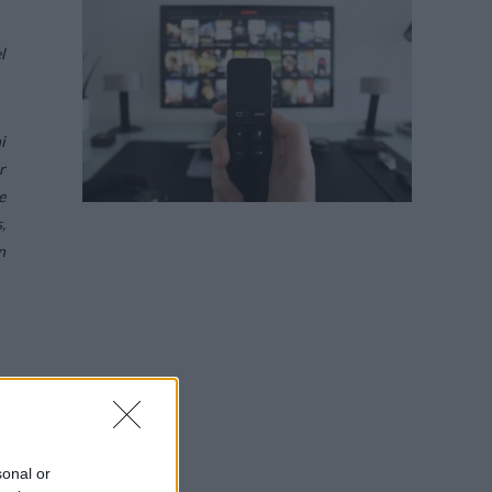
l
i
r
e
,
n
n
e
n
sonal or
a