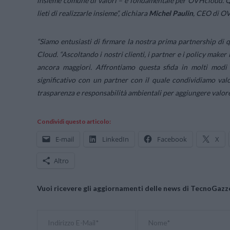
insieme comune di valori – è fondamentale per OVHcloud. Qu
lieti di realizzarle insieme
”, dichiara
Michel Paulin
, CEO di O
“Siamo entusiasti di firmare la nostra prima partnership di
Cloud. “
Ascoltando i nostri clienti, i partner e i policy mak
ancora maggiori. Affrontiamo questa sfida in molti modi 
significativo con un partner con il quale condividiamo valo
trasparenza e responsabilità ambientali per aggiungere valore e
Condividi questo articolo:
E-mail
LinkedIn
Facebook
X
Altro
Vuoi ricevere gli aggiornamenti delle news di TecnoGazze