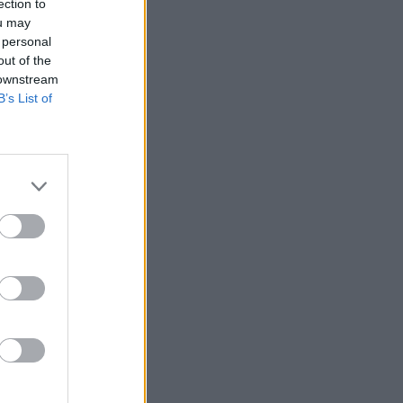
ection to
ou may
 personal
out of the
 downstream
B’s List of