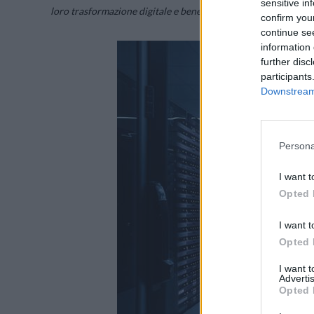
sensitive in
loro trasformazione digitale e beneficiare degli ultimi svilupp
confirm you
continue se
information 
further disc
participants
Downstream 
Persona
I want t
Opted 
I want t
Opted 
I want 
Advertis
Opted 