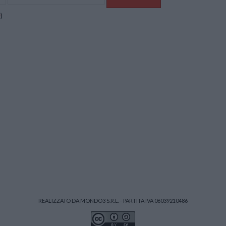
y
)
REALIZZATO DA MONDO3 S.R.L. - PARTITA IVA 06039210486