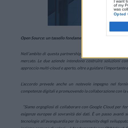
I want t
of my P
was col
Opted 
Open Source: un tassello fondamentale per ampliare l’ecosi
Nell’ambito di questa partnership, OVHcloud e Google Clou
mercato. Le due aziende intendono costruire soluzioni cong
approccio multi-cloud e aperto, oltre a guidare l’importante e
L’accordo prevede anche un notevole impegno nel fornire
competenze digitali e promuovendo la collaborazione con la
“
Siamo orgogliosi di collaborare con Google Cloud per for
esigenze europee di sovranità dei dati. È un passo avanti 
tecnologie all’avanguardia per la community degli sviluppat