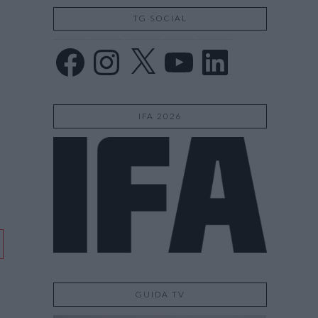
TG SOCIAL
Facebook
Instagram
X
YouTube
LinkedIn
IFA 2026
GUIDA TV