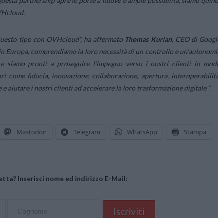
esta partnership apre le porte a nuove e ampie possibilità, siamo quind
VHcloud.
 questo tipo con OVHcloud”
, ha affermato
Thomas Kurian
, CEO di Googl
er in Europa, comprendiamo la loro necessità di un controllo e un’autonomi
e siamo pronti a proseguire l’impegno verso i nostri clienti in mod
ri come fiducia, innovazione, collaborazione, apertura, interoperabilità
 aiutare i nostri clienti ad accelerare la loro trasformazione digitale “.
Mastodon
Telegram
WhatsApp
Stampa
tta? Inserisci nome ed indirizzo E-Mail: