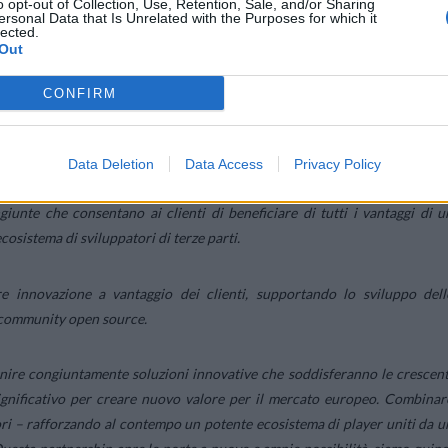
o opt-out of Collection, Use, Retention, Sale, and/or Sharing
ersonal Data that Is Unrelated with the Purposes for which it
lected.
Out
CONFIRM
stema europeo
Data Deletion
Data Access
Privacy Policy
d metteranno in campo le rispettive tecnologie e competenze leader ne
iunte che consentano ai clienti di beneficiare di tutti i vantaggi di u
cosistema di sviluppatori di terze parti.
 innovazione a vantaggio dei clienti, supportando lo sviluppo dell
 community open source.
nire congiuntamente soluzioni innovative che soddisferanno le crescent
significativo per creare nuovo valore per il mercato europeo. Combinar
ori – rafforzando al contempo un potente ecosistema di player uniti da u