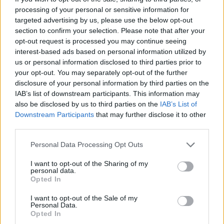
fraud).
processing of your personal or sensitive information for
targeted advertising by us, please use the below opt-out
section to confirm your selection. Please note that after your
opt-out request is processed you may continue seeing
Condividi questo articolo:
interest-based ads based on personal information utilized by
E-mail
LinkedIn
Facebook
X
us or personal information disclosed to third parties prior to
your opt-out. You may separately opt-out of the further
Mastodon
Telegram
WhatsApp
disclosure of your personal information by third parties on the
IAB’s list of downstream participants. This information may
Stampa
Altro
also be disclosed by us to third parties on the
IAB’s List of
Downstream Participants
that may further disclose it to other
third parties.
Vuoi ricevere gli aggiornamenti delle news di TecnoGazzetta?
Inserisci nome ed indirizzo E-Mail:
Personal Data Processing Opt Outs
I want to opt-out of the Sharing of my
personal data.
Opted In
I want to opt-out of the Sale of my
Personal Data.
Opted In