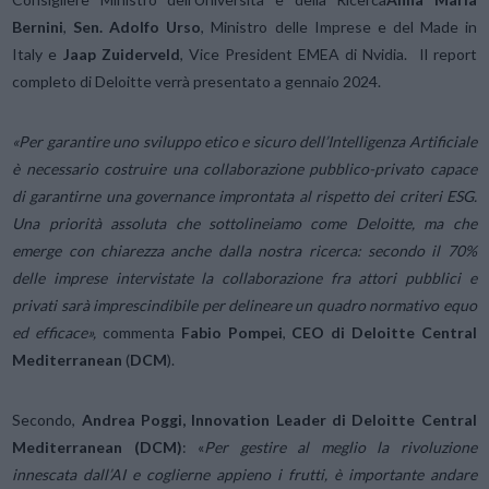
Bernini
,
Sen. Adolfo Urso
, Ministro delle Imprese e del Made in
Italy e
Jaap Zuiderveld
, Vice President EMEA di Nvidia. Il report
completo di Deloitte verrà presentato a gennaio 2024.
«Per garantire uno sviluppo etico e sicuro dell’Intelligenza Artificiale
è necessario costruire una collaborazione pubblico-privato capace
di garantirne una governance improntata al rispetto dei criteri ESG.
Una priorità assoluta che sottolineiamo come Deloitte, ma che
emerge con chiarezza anche dalla nostra ricerca: secondo il 70%
delle imprese intervistate la collaborazione fra attori pubblici e
privati sarà imprescindibile per delineare un quadro normativo equo
ed efficace»
,
commenta
Fabio Pompei
,
CEO di Deloitte Central
Mediterranean
(
DCM
).
Secondo,
Andrea Poggi, Innovation Leader di Deloitte Central
Mediterranean (DCM)
: «
Per gestire al meglio la rivoluzione
innescata dall’AI e coglierne appieno i frutti, è importante andare