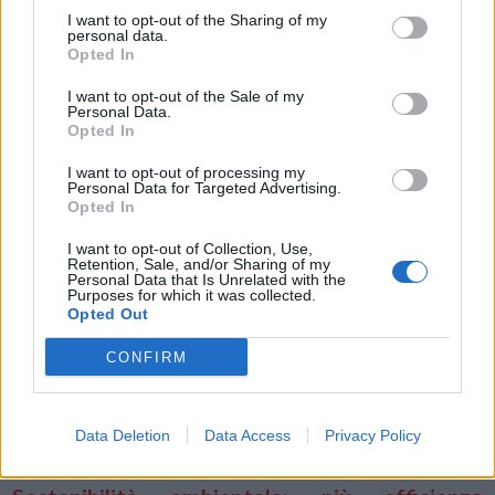
di scala, sinergie, guadagni di efficienza e produttività.
I want to opt-out of the Sharing of my
personal data.
Opted In
Come regolare l’AI? Fondamentale la
I want to opt-out of the Sale of my
collaborazione pubblico-privato
Personal Data.
Opted In
Sette aziende su dieci concordano sul fatto che la collaborazione fra
pubblico e privato sarà imprescindibile per delineare un quadro
I want to opt-out of processing my
normativo equo ed efficace sull’AI. Inoltre, il 68% conviene che per
Personal Data for Targeted Advertising.
Opted In
garantire uno sviluppo etico e responsabile sarà fondamentale
regolamentare la tecnologia AI fin dalle prime fasi della
I want to opt-out of Collection, Use,
Retention, Sale, and/or Sharing of my
progettazione. Ma in che modo garantire uno sviluppo etico dell’AI?
Personal Data that Is Unrelated with the
Purposes for which it was collected.
Il 59% sottolinea l’importanza delle competenze delle persone
Opted Out
all’interno delle imprese, mentre il 33% indica come prioritaria la
formazione di ricercatori e sviluppatori di algoritmi AI su
CONFIRM
problematiche etiche. Il 31%, invece, pone l’accento sull’importanza
di una maggiore trasparenza sui meccanismi di funzionamento
Data Deletion
Data Access
Privacy Policy
dell’AI.