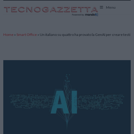
TecnoGazzetta
Menu
Home
»
Smart Office
»
Un italiano su quattro ha provato la GenAI per creare testi