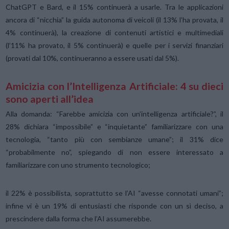
ChatGPT e Bard, e il 15% continuerà a usarle. Tra le applicazioni
ancora di “nicchia” la guida autonoma di veicoli (il 13% l’ha provata, il
4% continuerà), la creazione di contenuti artistici e multimediali
(l’11% ha provato, il 5% continuerà) e quelle per i servizi finanziari
(provati dal 10%, continueranno a essere usati dal 5%).
Amicizia con l’Intelligenza Artificiale: 4 su dieci
sono aperti all’idea
Alla domanda: “Farebbe amicizia con un’intelligenza artificiale?”, il
28% dichiara “impossibile” e “inquietante” familiarizzare con una
tecnologia, “tanto più con sembianze umane”; il 31% dice
“probabilmente no”, spiegando di non essere interessato a
familiarizzare con uno strumento tecnologico;
il 22% è possibilista, soprattutto se l’AI “avesse connotati umani”;
infine vi è un 19% di entusiasti che risponde con un sì deciso, a
prescindere dalla forma che l’AI assumerebbe.