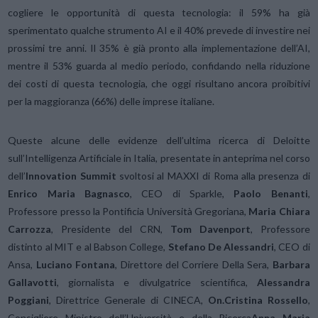
cogliere le opportunità di questa tecnologia: il 59% ha già
sperimentato qualche strumento AI e il 40% prevede di investire nei
prossimi tre anni. Il 35% è già pronto alla implementazione dell’AI,
mentre il 53% guarda al medio periodo, confidando nella riduzione
dei costi di questa tecnologia, che oggi risultano ancora proibitivi
per la maggioranza (66%) delle imprese italiane.
Queste alcune delle evidenze dell’ultima ricerca di Deloitte
sull’Intelligenza Artificiale in Italia, presentate in anteprima nel corso
dell’
Innovation Summit
svoltosi al MAXXI di Roma alla presenza di
Enrico Maria Bagnasco
, CEO di Sparkle,
Paolo Benanti
,
Professore presso la Pontificia Università Gregoriana,
Maria Chiara
Carrozza
, Presidente del CRN,
Tom Davenport
, Professore
distinto al MIT e al Babson College,
Stefano De Alessandri
, CEO di
Ansa,
Luciano Fontana
, Direttore del Corriere Della Sera,
Barbara
Gallavotti
, giornalista e divulgatrice scientifica,
Alessandra
Poggiani
, Direttrice Generale di CINECA,
On.Cristina Rossello
,
Consigliere Ministro dell’Università e della Ricerca
Anna Maria