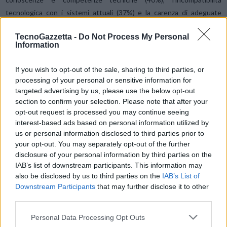
tecnologica con i sistemi attuali (37%) e la carenza di adeguate
risorse finanziarie (31%), che nel caso delle aziende del Sud arriva al
TecnoGazzetta -
Do Not Process My Personal
47%. Altri ostacoli che vengono segnalati dalle aziende sono la
Information
difficoltà nella raccolta e gestione dei dati (27%) e il grado di
maturità del mercato/settore di riferimento (17%).
If you wish to opt-out of the sale, sharing to third parties, or
processing of your personal or sensitive information for
Evoluzione e prospettive in Italia: il 66% delle
targeted advertising by us, please use the below opt-out
section to confirm your selection. Please note that after your
aziende sono troppo piccole per i costi attuali
opt-out request is processed you may continue seeing
della tecnologia
interest-based ads based on personal information utilized by
Mentre il dibattito mediatico globale è molto acceso, la reale
us or personal information disclosed to third parties prior to
implementazione dell’AI nel tessuto economico italiano procede tra
your opt-out. You may separately opt-out of the further
disclosure of your personal information by third parties on the
molteincertezze. Così, il 71% delle aziende ritiene che l’orizzonte
IAB’s list of downstream participants. This information may
temporale per la diffusione dell’Intelligenza Artificiale sia di lungo
also be disclosed by us to third parties on the
IAB’s List of
periodo e il 66% fa notare come nel breve periodo la maggior parte
Downstream Participants
that may further disclose it to other
delle tecnologie e innovazioni AI abbia un costo proibitivo per la
third parties.
maggior parte delle aziende italiane. Tuttavia, il 53% confida che il
Personal Data Processing Opt Outs
costo dell’AI tenderà a ridursi progressivamente grazie ad economie