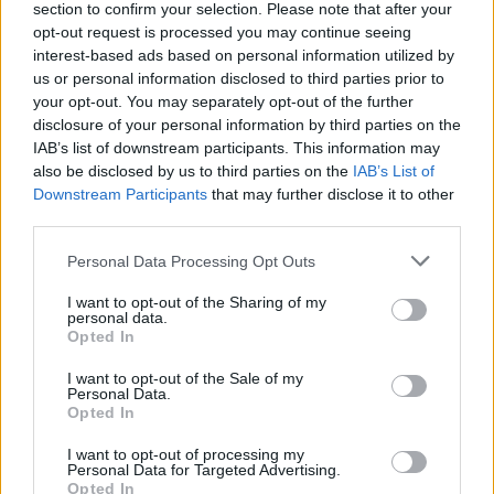
section to confirm your selection. Please note that after your
trend della Customer Experience. Il 70% delle organizzazioni italiane
opt-out request is processed you may continue seeing
ritiene che l’AI generativa aiuti a umanizzare le interazioni digitali
interest-based ads based on personal information utilized by
Ogni anno, il report CX Trends 2024 ha l’obiettivo di delineare …
us or personal information disclosed to third parties prior to
your opt-out. You may separately opt-out of the further
disclosure of your personal information by third parties on the
IAB’s list of downstream participants. This information may
also be disclosed by us to third parties on the
IAB’s List of
Downstream Participants
that may further disclose it to other
third parties.
Personal Data Processing Opt Outs
I want to opt-out of the Sharing of my
personal data.
Opted In
VIEW POST
I want to opt-out of the Sale of my
Personal Data.
Opted In
Miti da sfatare sulle operazioni di Machine
I want to opt-out of processing my
Personal Data for Targeted Advertising.
Learning per AI
Opted In