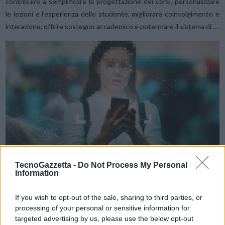
contribuire a semplificare la progettazione dei corsi, personalizzare
le lezioni e l’esperienza dello studente, migliorare coinvolgimento e
interazione, offrire sostegno accademico e potenziare il sistema di …
VIEW POST
TecnoGazzetta -
Do Not Process My Personal
Information
If you wish to opt-out of the sale, sharing to third parties, or
Cosa dice il Report CX Trends 2024 Zendesk
processing of your personal or sensitive information for
targeted advertising by us, please use the below opt-out
Zendesk ha presentato i risultati del report globale dedicato ai