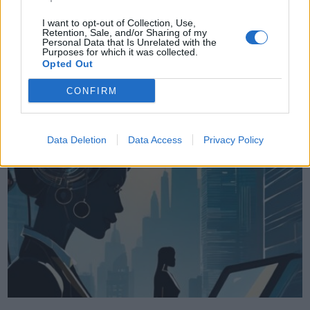
Articolo di Andrea Mirabile, Global Director of AI Research, Zebra
I want to opt-out of Collection, Use,
Retention, Sale, and/or Sharing of my
Technologies Il settore tecnologico richiede costante
Personal Data that Is Unrelated with the
aggiornamento e innovazione. Per questo motivo, il team di AI
Purposes for which it was collected.
Opted Out
all’interno del Chief Technology Office di Zebra ospita regolarmente
dottorandi e professori accademici, che …
CONFIRM
Data Deletion
Data Access
Privacy Policy
VIEW POST