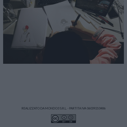
REALIZZATO DA MONDO3 S.R.L. - PARTITA IVA 06039210486