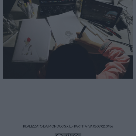
REALIZZATO DA MONDO3 S.R.L. - PARTITA IVA 06039210486