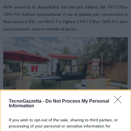
AVM annuncia la disponibilità sul mercato italiano del FRITZ!Box
5690 Pro Edition International: il top di gamma per connessioni in
fibra ottica e DSL con Wi-Fi 7 e Zigbee Il FRITZ!Box 5690 Pro apre
nuovi orizzonti: questo modello di fascia …
VIEW POST
TecnoGazzetta -
Do Not Process My Personal
Information
If you wish to opt-out of the sale, sharing to third parties, or
processing of your personal or sensitive information for
AVM a IFA 2024: la casa digitale è a prova di futuro