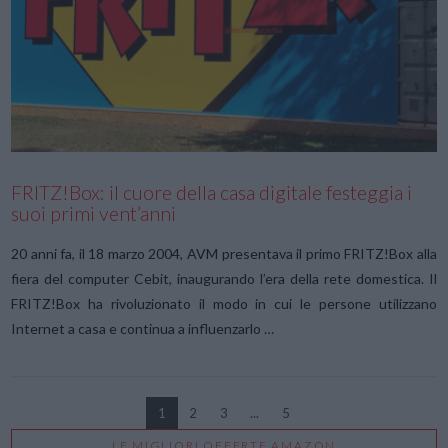
VIEW POST
FRITZ!Box: il cuore della casa digitale festeggia i
suoi primi vent’anni
20 anni fa, il 18 marzo 2004, AVM presentava il primo FRITZ!Box alla
fiera del computer Cebit, inaugurando l’era della rete domestica. Il
FRITZ!Box ha rivoluzionato il modo in cui le persone utilizzano
Internet a casa e continua a influenzarlo …
1
2
3
...
5
LE MIGLIORI OFFERTE AMAZON