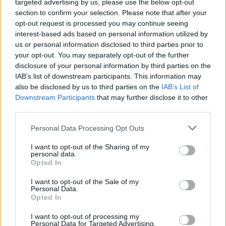
targeted advertising by us, please use the below opt-out
con FRITZ!
section to confirm your selection. Please note that after your
opt-out request is processed you may continue seeing
La casa digitale è a prova di futuro con FRITZ!: fibra ottica, 5G, Wi-Fi
interest-based ads based on personal information utilized by
7, Mesh Wi-Fi e funzionalità per la smart home AVM, lo specialista
us or personal information disclosed to third parties prior to
europeo delle comunicazioni, presenterà a IFA 2024 un nuovissimo
your opt-out. You may separately opt-out of the further
disclosure of your personal information by third parties on the
stand all’interno del padiglione 10.2 …
IAB’s list of downstream participants. This information may
also be disclosed by us to third parties on the
IAB’s List of
Downstream Participants
that may further disclose it to other
third parties.
Personal Data Processing Opt Outs
I want to opt-out of the Sharing of my
personal data.
Opted In
I want to opt-out of the Sale of my
VIEW POST
Personal Data.
Opted In
I want to opt-out of processing my
Personal Data for Targeted Advertising.