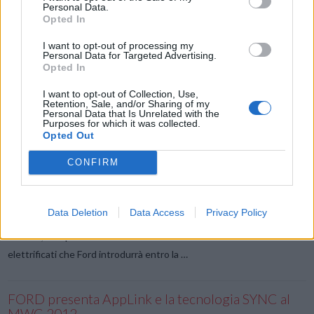
Personal Data.
Opted In
I want to opt-out of processing my
Personal Data for Targeted Advertising.
Opted In
VIEW POST
I want to opt-out of Collection, Use,
Retention, Sale, and/or Sharing of my
Personal Data that Is Unrelated with the
Purposes for which it was collected.
Opted Out
Ford Puma è la vettura ibrida più venduta in Italia,
CONFIRM
nei primi due mesi del 2020
Ford Puma, il nuovo crossover compatto dell’Ovale Blu, dinamico e
Data Deletion
Data Access
Privacy Policy
affascinante, spazioso e tecnologico, è la vettura ibrida più venduta
in Italia, nei primi due mesi del 2020. Puma è uno dei 14 modelli
elettrificati che Ford introdurrà entro la …
FORD presenta AppLink e la tecnologia SYNC al
MWC 2012