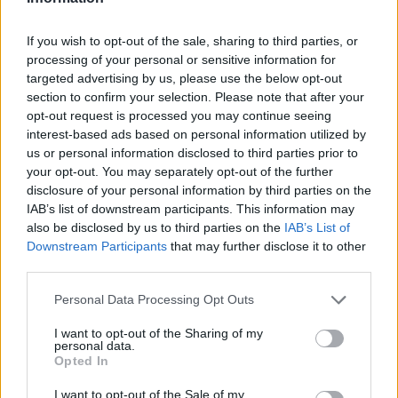
If you wish to opt-out of the sale, sharing to third parties, or
VIEW POST
processing of your personal or sensitive information for
targeted advertising by us, please use the below opt-out
section to confirm your selection. Please note that after your
opt-out request is processed you may continue seeing
interest-based ads based on personal information utilized by
us or personal information disclosed to third parties prior to
Ford Share The Road: una nuova tecnologia a
your opt-out. You may separately opt-out of the further
tutela di tutti gli utenti della strada
disclosure of your personal information by third parties on the
IAB’s list of downstream participants. This information may
Ogni anno, migliaia di incidenti sono causati dall’apertura
also be disclosed by us to third parties on the
IAB’s List of
Downstream Participants
that may further disclose it to other
inaspettata di una portiera da parte di conducenti o passeggeri
third parties.
distratti. Il così detto car dooring coinvolge, con sinistri spesso gravi
e, in alcuni casi fatali, più di 60 ciclisti, ogni anno, …
Personal Data Processing Opt Outs
I want to opt-out of the Sharing of my
personal data.
Opted In
I want to opt-out of the Sale of my