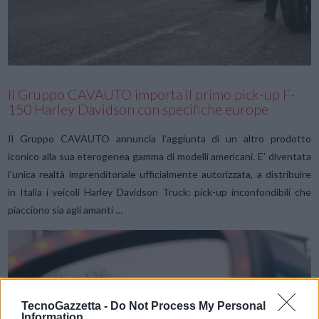
VIEW POST
Il Gruppo CAVAUTO importa il primo pick-up F-
150 Harley Davidson con specifiche europe
Il Gruppo CAVAUTO annuncia l’aggiunta di un altro prodotto
iconico alla sua eterogenea gamma di modelli americani. E’ diventata
l’unica realtà imprenditoriale ufficialmente autorizzata, a distribuire
in Italia i veicoli Harley Davidson Truck: pick-up inconfondibili che
piacciono sia agli amanti …
TecnoGazzetta -
Do Not Process My Personal
Information