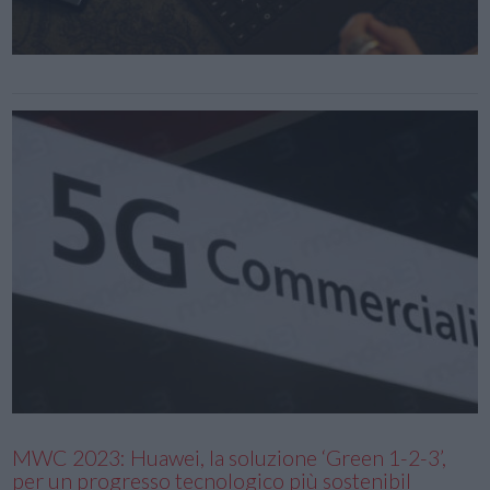
MWC 2023: Huawei, la soluzione ‘Green 1-2-3’,
per un progresso tecnologico più sostenibil