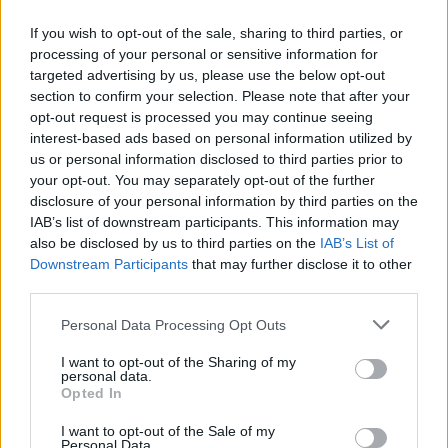
biodiversità negli ambienti agricoli
If you wish to opt-out of the sale, sharing to third parties, or
La tecnologia al servizio dell’ambiente in otto Oasi del WWF Italia
processing of your personal or sensitive information for
per promuovere metodi di agricoltura sostenibile attraverso il
targeted advertising by us, please use the below opt-out
section to confirm your selection. Please note that after your
monitoraggio bioacustico Huawei Italia e WWF Italia rinnovano la
opt-out request is processed you may continue seeing
loro collaborazione e annunciano una nuova edizione di “Nature
interest-based ads based on personal information utilized by
Guardians”, con un …
us or personal information disclosed to third parties prior to
your opt-out. You may separately opt-out of the further
disclosure of your personal information by third parties on the
IAB’s list of downstream participants. This information may
also be disclosed by us to third parties on the
IAB’s List of
Downstream Participants
that may further disclose it to other
third parties.
Personal Data Processing Opt Outs
VIEW POST
I want to opt-out of the Sharing of my
personal data.
Opted In
I want to opt-out of the Sale of my
Personal Data.