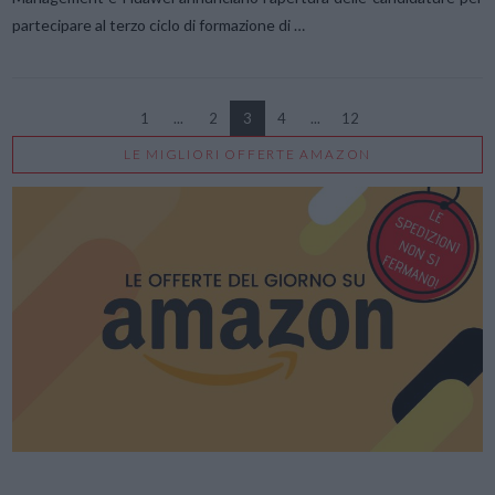
partecipare al terzo ciclo di formazione di …
1
...
2
3
4
...
12
LE MIGLIORI OFFERTE AMAZON
VIEW POST