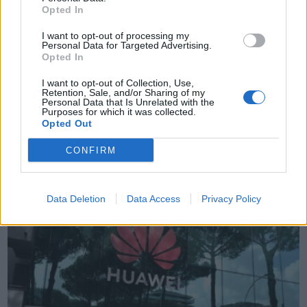
Opted In
HUAWEI VINCE IL PREMIO EFQM PER
I want to opt-out of processing my
L’ECCELLENZA NEL CUSTOMER CENTRICITY
Personal Data for Targeted Advertising.
Opted In
AWARD
I want to opt-out of Collection, Use,
Huawei ha ricevuto il premio Outstanding Achievement for
Retention, Sale, and/or Sharing of my
Personal Data that Is Unrelated with the
Customer Centricity dalla European Foundation for Quality
Purposes for which it was collected.
Management (EFQM). È la prima volta che il prestigioso
Opted Out
riconoscimento globale viene assegnato a un’azienda di
CONFIRM
telecomunicazioni. In occasione della cerimonia di premiazione,
tenutasi il …
Data Deletion
Data Access
Privacy Policy
VIEW POST