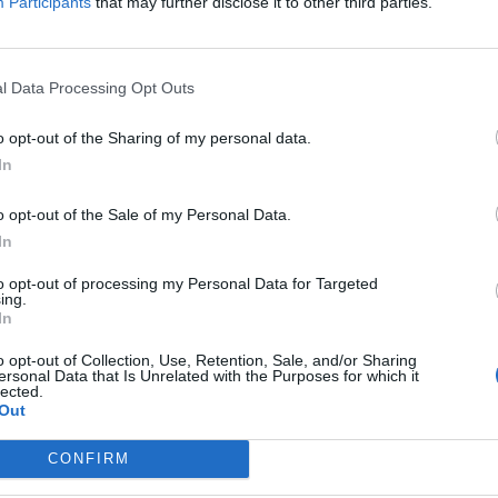
Participants
that may further disclose it to other third parties.
nnuncia i risultati del primo trimestre 2023
nstallata supera i 2 miliardi di dispositivi attivi e ha raggiunto un nuov
torico per tutte le principali categorie di prodotto I servizi hanno fatt
l Data Processing Opt Outs
e un nuovo record di fatturato. Apple ha presentato oggi i risultati …
o opt-out of the Sharing of my personal data.
In
o opt-out of the Sale of my Personal Data.
In
sull’impatto ambientale di Refurbed, del 2022 in Italia
to opt-out of processing my Personal Data for Targeted
ing.
 il marketplace del ricondizionato nato a Vienna nel 2017 ed approdato i
In
l 2019, annuncia i propri risultati – ottenuti nel corso dell’anno appen
o opt-out of Collection, Use, Retention, Sale, and/or Sharing
 – sul fronte dell’impatto ambientale, espressione delle abitudini d
ersonal Data that Is Unrelated with the Purposes for which it
ri sempre più attenti …
lected.
Out
CONFIRM
ostumi della telefonia e del mondo ricondizionati