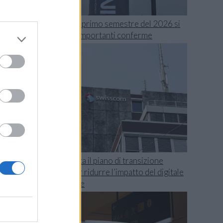
Swisscom, il primo semestre del 2026 si
o
chiude con importanti conferme
o
n
a
TIM presenta il piano di transizione
i
climatica per ridurre l’impatto del digitale
sull’ambiente