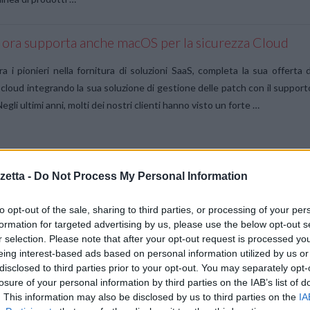
 ora supporta anche macOS per la sicurezza Cloud
ra i pionieri nella fornitura di soluzioni SaaS, completa la sua offerta d
 cloud integrando la sua soluzione di gestione delle patch con il support
gli ultimi anni, molti dei nostri clienti hanno visto un forte …
etta -
Do Not Process My Personal Information
le risorse gratuite per proteggere la sicurezza online
bini e bambine
to opt-out of the sale, sharing to third parties, or processing of your per
one del Safer Internet Day il 7 febbraio, Apple condivide gli strumenti e l
formation for targeted advertising by us, please use the below opt-out s
r selection. Please note that after your opt-out request is processed y
nsati per aiutare le famiglie a proteggere i propri figli e le proprie figli
eing interest-based ads based on personal information utilized by us or
a sempre in prima linea nella protezione della privacy …
disclosed to third parties prior to your opt-out. You may separately opt-
losure of your personal information by third parties on the IAB’s list of
. This information may also be disclosed by us to third parties on the
IA