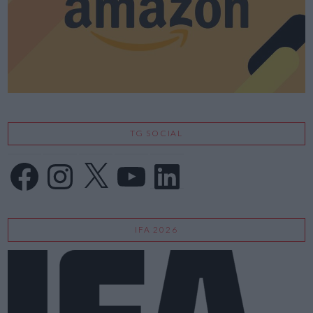
VIEW POST
TG SOCIAL
Facebook
Instagram
X
YouTube
LinkedIn
IFA 2026