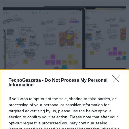
VIEW POST
TecnoGazzetta -
Do Not Process My Personal
Information
Apple: Freeform, una nuova e potente app
progettata per la collaborazione creativa
If you wish to opt-out of the sale, sharing to third parties, or
processing of your personal or sensitive information for
Freeform per iPhone, iPad e Mac semplifica più che mai la
targeted advertising by us, please use the below opt-out
section to confirm your selection. Please note that after your
collaborazione visiva. La nuova app Freeform è disponibile da oggi
opt-out request is processed you may continue seeing
come parte delle versioni più recenti di iOS, iPadOS e macOS.