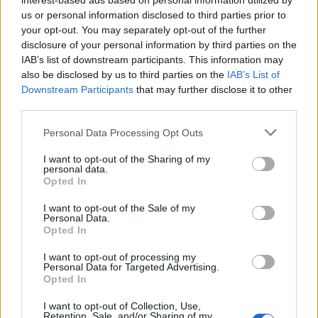
interest-based ads based on personal information utilized by
Freeform aiuta le persone a organizzare e disporre …
us or personal information disclosed to third parties prior to
your opt-out. You may separately opt-out of the further
disclosure of your personal information by third parties on the
IAB’s list of downstream participants. This information may
also be disclosed by us to third parties on the
IAB’s List of
Downstream Participants
that may further disclose it to other
third parties.
Personal Data Processing Opt Outs
I want to opt-out of the Sharing of my
personal data.
VIEW POST
Opted In
I want to opt-out of the Sale of my
Personal Data.
Opted In
Apple e i suoi team: nuove forme di solidarietà in
I want to opt-out of processing my
tutto il mondo
Personal Data for Targeted Advertising.
Opted In
Quest’anno, Apple e i suoi team hanno contribuito in modi
I want to opt-out of Collection, Use,
straordinari a sostenere organizzazioni locali e cause globali nelle
Retention, Sale, and/or Sharing of my