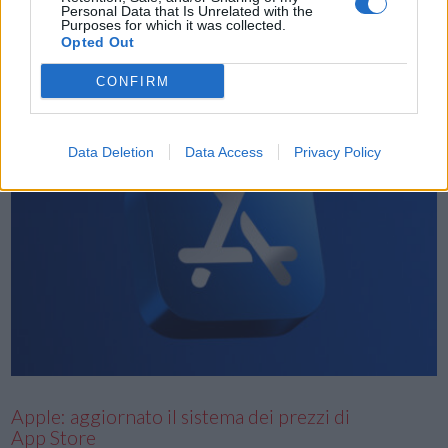
Personal Data that Is Unrelated with the
comunità di tutto il mondo. Da gennaio, Maranda Barhorst, una
Purposes for which it was collected.
Opted Out
dipendente Apple Store, presta volontariato da remoto: legge
audiolibri per i …
CONFIRM
Data Deletion
Data Access
Privacy Policy
VIEW POST
Apple: aggiornato il sistema dei prezzi di
App Store