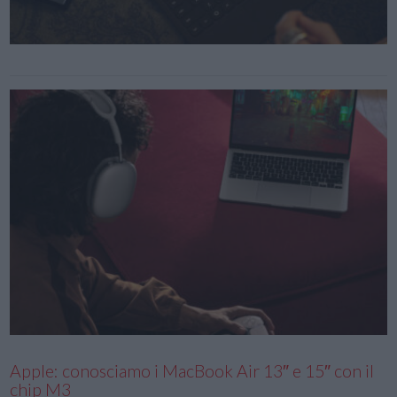
Apple: conosciamo i MacBook Air 13″ e 15″ con il
chip M3