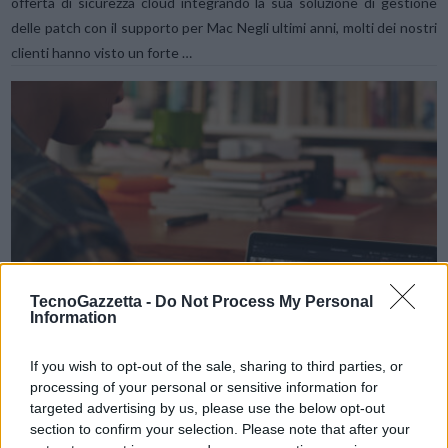
offerta di sicurezza cloud integrando la sua soluzione di gestione
delle patch con il supporto per Mac Negli ultimi anni, molti dei nostri
clienti hanno visto un forte …
VIEW POST
TecnoGazzetta -
Do Not Process My Personal
Information
If you wish to opt-out of the sale, sharing to third parties, or
processing of your personal or sensitive information for
Apple, ecco MacBook Pro con chip M2 Pro e M2
targeted advertising by us, please use the below opt-out
Max
section to confirm your selection. Please note that after your