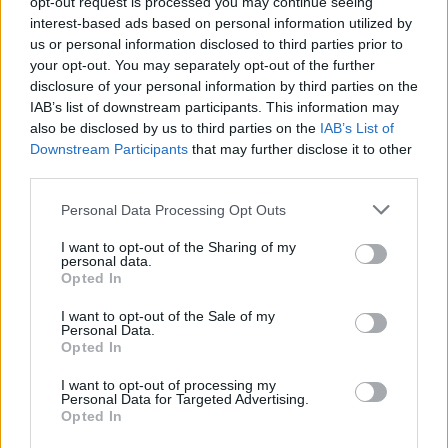
opt-out request is processed you may continue seeing
Apple ha annunciato oggi il nuovo MacBook Pro da 14″ e 16″ con M2
interest-based ads based on personal information utilized by
Pro e M2 Max, la nuova generazione di chip pro Apple che offre agli
us or personal information disclosed to third parties prior to
utenti pro prestazioni con ancora più efficienza energetica e
your opt-out. You may separately opt-out of the further
disclosure of your personal information by third parties on the
un’autonomia superiore. Con …
IAB’s list of downstream participants. This information may
also be disclosed by us to third parties on the
IAB’s List of
Downstream Participants
that may further disclose it to other
third parties.
Personal Data Processing Opt Outs
I want to opt-out of the Sharing of my
personal data.
Opted In
I want to opt-out of the Sale of my
VIEW POST
Personal Data.
Opted In
I want to opt-out of processing my
Personal Data for Targeted Advertising.
Opted In
Mac mini con chip M2 e M2 Pro: più potente,