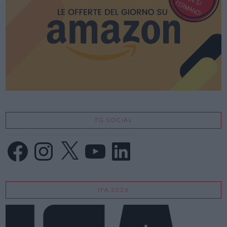
VIEW POST
TG SOCIAL
Facebook
Instagram
X
YouTube
LinkedIn
IFA 2026