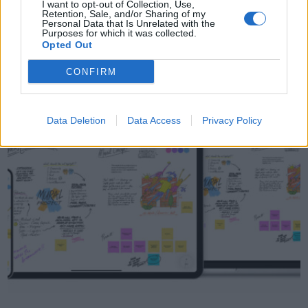
capace e versatile che mai
I want to opt-out of Collection, Use,
Retention, Sale, and/or Sharing of my
Personal Data that Is Unrelated with the
Oggi Apple ha presentato il nuovo Mac mini, con i superpoteri del
Purposes for which it was collected.
Opted Out
chip M2 e del nuovissimo chip M2 Pro. Il chip M2 rende Mac mini
ancora più potente, capace e conveniente, con un nuovo prezzo di
CONFIRM
partenza di soli …
Data Deletion
Data Access
Privacy Policy
VIEW POST