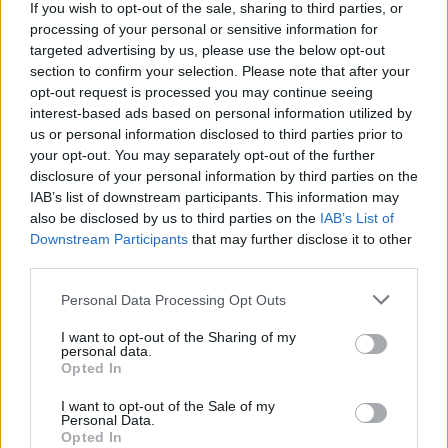
rifinanziamento degli incentivi alla sostituzione di veicoli vecchi e
If you wish to opt-out of the sale, sharing to third parties, or
processing of your personal or sensitive information for
inquinanti con veicoli di ultima generazione, una misura di
targeted advertising by us, please use the below opt-out
investimento sul settore e sul rinnovo del parco, che si sarebbe
section to confirm your selection. Please note that after your
ripagata velocemente …
opt-out request is processed you may continue seeing
interest-based ads based on personal information utilized by
us or personal information disclosed to third parties prior to
your opt-out. You may separately opt-out of the further
disclosure of your personal information by third parties on the
IAB’s list of downstream participants. This information may
also be disclosed by us to third parties on the
IAB’s List of
Downstream Participants
that may further disclose it to other
third parties.
VIEW POST
Personal Data Processing Opt Outs
I want to opt-out of the Sharing of my
personal data.
Opted In
I want to opt-out of the Sale of my
Personal Data.
UNRAE: “Assenza incomprensibile dell’automotive
Opted In