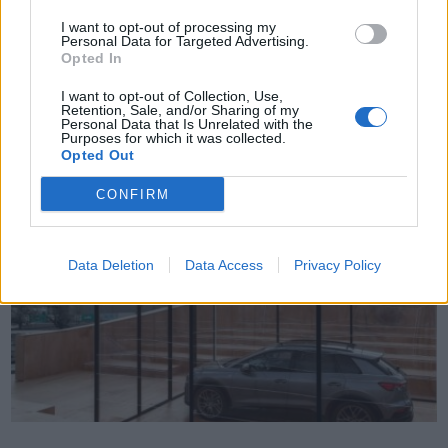
nel PNRR”
I want to opt-out of processing my
Personal Data for Targeted Advertising.
Crisci: Senza misure per il settore obiettivi di sostenibilità e crescita
Opted In
non raggiungibili “L’impianto generale del PNRR offre un’occasione
unica per recuperare i ritardi del Paese in termini di riforme e rilancio
I want to opt-out of Collection, Use,
Retention, Sale, and/or Sharing of my
dell’economia e dell’occupazione. Per questo ci siamo stupiti …
Personal Data that Is Unrelated with the
Purposes for which it was collected.
Opted Out
CONFIRM
Data Deletion
Data Access
Privacy Policy
VIEW POST