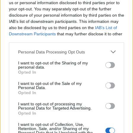
cybercriminali, noto come REvil, ha portato a termine un
us or personal information disclosed to third parties prior to
your opt-out. You may separately opt-out of the further
altro attacco ransomware, dopo …
disclosure of your personal information by third parties on the
IAB’s list of downstream participants. This information may
also be disclosed by us to third parties on the
IAB’s List of
Downstream Participants
that may further disclose it to other
third parties.
Personal Data Processing Opt Outs
I want to opt-out of the Sharing of my
personal data.
Opted In
VIEW POST
I want to opt-out of the Sale of my
Personal Data.
Opted In
I want to opt-out of processing my
Personal Data for Targeted Advertising.
World Password Day 2021: ecco perchè ‘123456’
Opted In
resta una pessima idea
I want to opt-out of Collection, Use,
Retention, Sale, and/or Sharing of my
Otto anni fa, Intel ha lanciato il World Password Day per
Personal Data that Is Unrelated with the