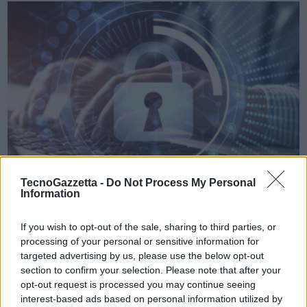
VIEW POST
TecnoGazzetta -
Do Not Process My Personal
Information
REvil e l’attacco ransomware a Kaseya VSA:
If you wish to opt-out of the sale, sharing to third parties, or
l’opinione dell’esperto
processing of your personal or sensitive information for
targeted advertising by us, please use the below opt-out
Il gruppo REvil ha effettuato un attacco contro la piattaforma
section to confirm your selection. Please note that after your
Kaseya VSA, nascondendo il ransomware in un finto aggiornamento
opt-out request is processed you may continue seeing
software: cosa ne pensa l’esperto l famigerato gruppo di
interest-based ads based on personal information utilized by