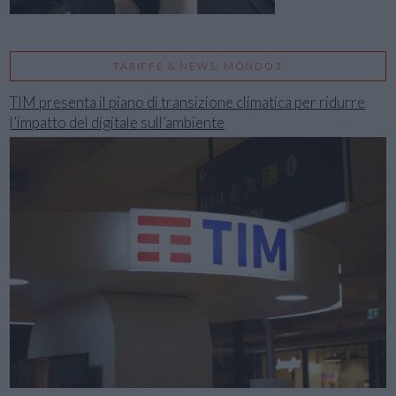
TARIFFE & NEWS: MONDO3
TIM presenta il piano di transizione climatica per ridurre
l’impatto del digitale sull’ambiente