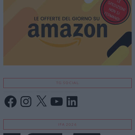
VIEW POST
TG SOCIAL
Facebook
Instagram
X
YouTube
LinkedIn
IFA 2026