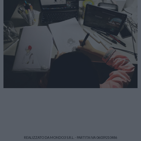
REALIZZATO DA MONDO3 S.R.L. - PARTITA IVA 06039210486