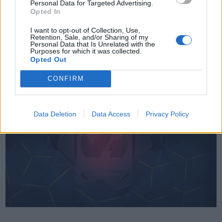
Personal Data for Targeted Advertising.
Opted In
OVHcloud rafforza ulteriormente la propria offerta di Server Privati
I want to opt-out of Collection, Use,
Virtuali (VPS), progettati per i DevOps e le PMI. Ciò si traduce in una
Retention, Sale, and/or Sharing of my
gamma più ampia e scalabile, ancora più adatta alle esigenze delle
Personal Data that Is Unrelated with the
Purposes for which it was collected.
aziende e accessibile con pochi clic …
Opted Out
CONFIRM
Data Deletion
Data Access
Privacy Policy
VIEW POST