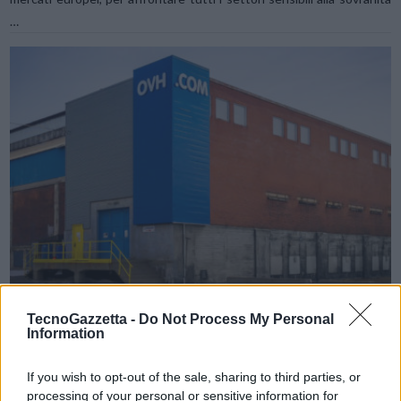
…
VIEW POST
TecnoGazzetta -
Do Not Process My Personal
OVHcloud Healthcare: una soluzione Hosted
Information
Private Cloud, progettata per i professionisti del
settore sanitario italiano
If you wish to opt-out of the sale, sharing to third parties, or
processing of your personal or sensitive information for