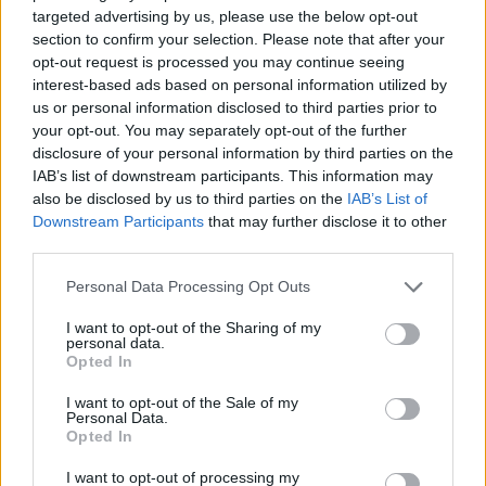
Il provider di servizi cloud leader in Europa è pronto a offrire i suoi
targeted advertising by us, please use the below opt-out
servizi hybrid cloud più sicuri, resilienti e scalabili alle organizzazioni
section to confirm your selection. Please note that after your
che ospitano dati sanitari sui pazienti italiani Nel settore sanitario
opt-out request is processed you may continue seeing
interest-based ads based on personal information utilized by
l’adozione di soluzioni innovative richiede potenza …
us or personal information disclosed to third parties prior to
your opt-out. You may separately opt-out of the further
disclosure of your personal information by third parties on the
IAB’s list of downstream participants. This information may
also be disclosed by us to third parties on the
IAB’s List of
Downstream Participants
that may further disclose it to other
third parties.
Personal Data Processing Opt Outs
VIEW POST
I want to opt-out of the Sharing of my
personal data.
Opted In
I want to opt-out of the Sale of my
Personal Data.
Opted In
La nuova gamma OVHcloud VPS porta semplicità
I want to opt-out of processing my
e alte prestazioni per tutte le aziende