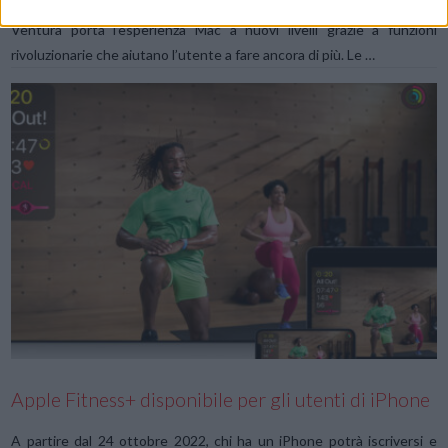
rivoluzionarie che aiutano l’utente a fare ancora di più. macOS
Ventura porta l’esperienza Mac a nuovi livelli grazie a funzioni
rivoluzionarie che aiutano l’utente a fare ancora di più. Le …
VIEW POST
Apple Fitness+ disponibile per gli utenti di iPhone
A partire dal 24 ottobre 2022, chi ha un iPhone potrà iscriversi e