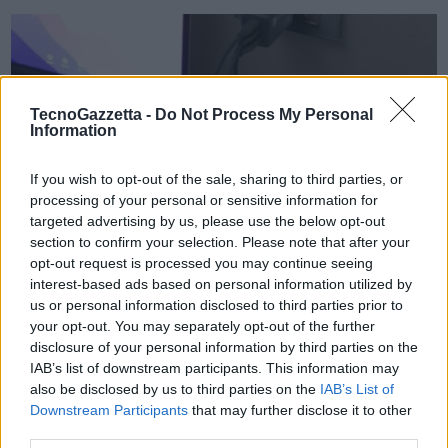
TecnoGazzetta -
Do Not Process My Personal
Information
If you wish to opt-out of the sale, sharing to third parties, or
VIEW POST
processing of your personal or sensitive information for
targeted advertising by us, please use the below opt-out
section to confirm your selection. Please note that after your
opt-out request is processed you may continue seeing
interest-based ads based on personal information utilized by
us or personal information disclosed to third parties prior to
your opt-out. You may separately opt-out of the further
Cellularline lancia sul mercato i nuovi Multicarica
disclosure of your personal information by third parties on the
GaN
IAB’s list of downstream participants. This information may
also be disclosed by us to third parties on the
IAB’s List of
I multipower micro “salvaspazio”, dalla grande capacità di carica,
Downstream Participants
that may further disclose it to other
disponibili dal 24 ottobre in tre versioni da 30, 45 e 65W.
third parties.
Smartphone, auricolari, tablet: ogni giorno si utilizzano diversi device