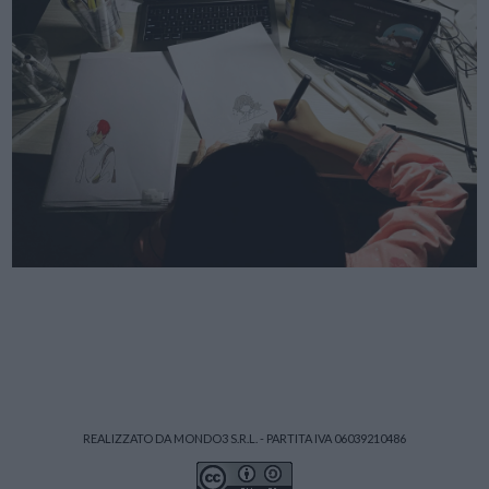
REALIZZATO DA MONDO3 S.R.L. - PARTITA IVA 06039210486