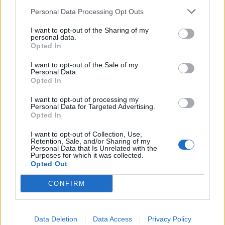
e ognuno di essi necessita di essere ricaricato regolarmente per …
Personal Data Processing Opt Outs
I want to opt-out of the Sharing of my
personal data.
Opted In
I want to opt-out of the Sale of my
Personal Data.
Opted In
I want to opt-out of processing my
Personal Data for Targeted Advertising.
Opted In
VIEW POST
I want to opt-out of Collection, Use,
Retention, Sale, and/or Sharing of my
Personal Data that Is Unrelated with the
Purposes for which it was collected.
Opted Out
macOS Ventura: novità e nuove funzioni nel
CONFIRM
mondo Apple
macOS Ventura porta l’esperienza Mac a nuovi livelli grazie a funzioni
Data Deletion
Data Access
Privacy Policy