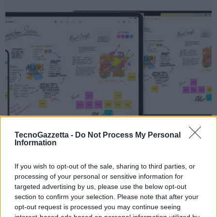
VIEW POST
TecnoGazzetta -
Do Not Process My Personal
Information
Apple: Freeform, una nuova e potente app
progettata per la collaborazione creativa
If you wish to opt-out of the sale, sharing to third parties, or
processing of your personal or sensitive information for
Freeform per iPhone, iPad e Mac semplifica più che mai la
targeted advertising by us, please use the below opt-out
section to confirm your selection. Please note that after your
collaborazione visiva. La nuova app Freeform è disponibile da oggi
opt-out request is processed you may continue seeing
come parte delle versioni più recenti di iOS, iPadOS e macOS.