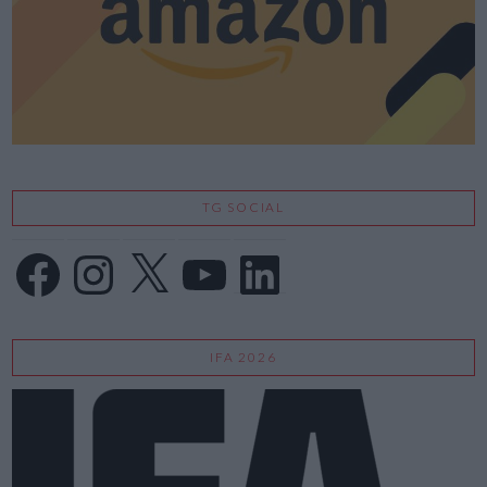
VIEW POST
TG SOCIAL
Facebook
Instagram
X
YouTube
LinkedIn
IFA 2026