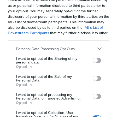
interest-based ads based on personal information utilized by
Freeform aiuta le persone a organizzare e disporre …
us or personal information disclosed to third parties prior to
your opt-out. You may separately opt-out of the further
disclosure of your personal information by third parties on the
IAB’s list of downstream participants. This information may
also be disclosed by us to third parties on the
IAB’s List of
Downstream Participants
that may further disclose it to other
third parties.
Personal Data Processing Opt Outs
I want to opt-out of the Sharing of my
personal data.
VIEW POST
Opted In
I want to opt-out of the Sale of my
Personal Data.
Opted In
Apple e i suoi team: nuove forme di solidarietà in
I want to opt-out of processing my
tutto il mondo
Personal Data for Targeted Advertising.
Opted In
Quest’anno, Apple e i suoi team hanno contribuito in modi
I want to opt-out of Collection, Use,
straordinari a sostenere organizzazioni locali e cause globali nelle
Retention, Sale, and/or Sharing of my