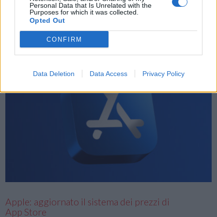
Personal Data that Is Unrelated with the
comunità di tutto il mondo. Da gennaio, Maranda Barhorst, una
Purposes for which it was collected.
Opted Out
dipendente Apple Store, presta volontariato da remoto: legge
audiolibri per i …
CONFIRM
Data Deletion
Data Access
Privacy Policy
VIEW POST
Apple: aggiornato il sistema dei prezzi di
App Store