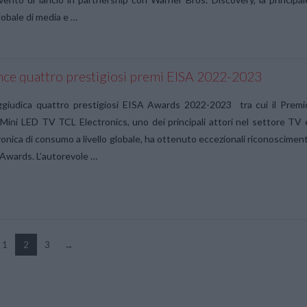
lobale di media e …
nce quattro prestigiosi premi EISA 2022-2023
ggiudica quattro prestigiosi EISA Awards 2022-2023 tra cui il Premi
ini LED TV TCL Electronics, uno dei principali attori nel settore TV 
tronica di consumo a livello globale, ha ottenuto eccezionali riconosciment
 Awards. L’autorevole …
1
2
3
→