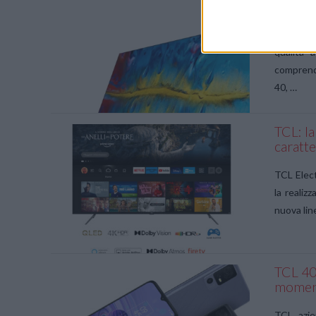
miglior
VIEW POST
TCL, azie
qualità 
comprende
40, …
TCL: la
caratte
VIEW POST
TCL Elec
la realiz
nuova lin
TCL 40 
moment
VIEW POST
TCL, azie