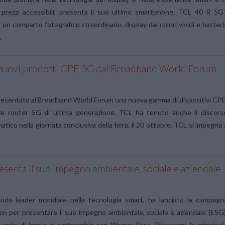
 prezzi accessibili, presenta il suo ultimo smartphone: TCL 40 R 5G*
 un comparto fotografico straordinario, display dai colori vividi e batteri
…
 nuovi prodotti CPE 5G dal Broadband World Forum
esentato al Broadband World Forum una nuova gamma di dispositivi CPE
tre router 5G di ultima generazione. TCL ha tenuto anche il discors
tico nella giornata conclusiva della fiera, il 20 ottobre. TCL si impegna 
senta il suo impegno ambientale, sociale e aziendale
enda leader mondiale nella tecnologia smart, ha lanciato la campagn
 per presentare il suo impegno ambientale, sociale e aziendale (ESG)
ento di lancio in partnership con Warner Bros. Discovery, la principal