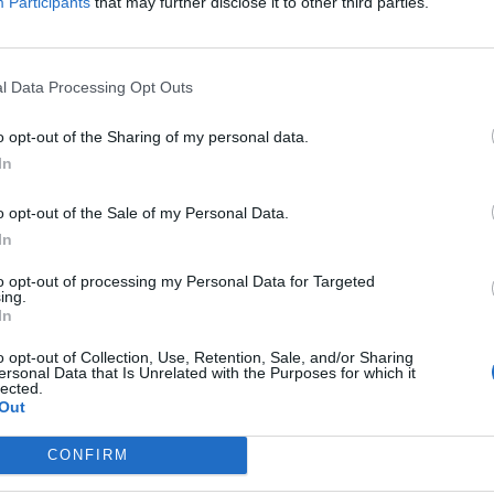
Participants
that may further disclose it to other third parties.
23: TCL premiata da ADG con gli Awards for
tive Technologies
dei principali attori nel settore TV e nell’elettronica di consumo a livell
l Data Processing Opt Outs
è stato premiato dall’ADG per le sue continue innovazioni sul fronte dell
e display durante il CES 2023. Due i riconoscimenti di prestigio, il Displa
o opt-out of the Sharing of my personal data.
In
o opt-out of the Sale of my Personal Data.
In
oluzioni home theater e l’ecosistema smart al CES
to opt-out of processing my Personal Data for Targeted
ing.
In
l’evento saranno mostrate le nuove serie Mini LED e QLED, monito
ispositivi mobile, elettrodomestici smart, senza dimenticare l’impegn
o opt-out of Collection, Use, Retention, Sale, and/or Sharing
ersonal Data that Is Unrelated with the Purposes for which it
stenibilità Continuano le novità da Las Vegas di TCL Electronics, uno de
lected.
Out
i attori nel settore TV e …
CONFIRM
nuncia una serie di nuovi prodotti connessi che