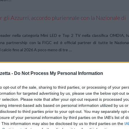
 gli Azzurri, accordo pluriennale con la Nazionale di
 leader nella categoria Mini LED e Top 2 TV nella classifica OMDIA, h
na partnership con la FIGC ed è official partner di tutte le Nazional
di calcio fino al 2026 A poco meno di tre …
etta -
Do Not Process My Personal Information
23: TCL annuncia la Serie 40 e nuovi tablet
nda pioniera nella tecnologia dei display e nelle esperienze smart e d
to opt-out of the sale, sharing to third parties, or processing of your per
formation for targeted advertising by us, please use the below opt-out s
 prezzi accessibili, annuncia al MWC 2023 diversi nuovi prodotti, tra cu
r selection. Please note that after your opt-out request is processed y
ne, tablet e device connessi. Il lancio in Europa della Serie TCL 4
eing interest-based ads based on personal information utilized by us or
…
disclosed to third parties prior to your opt-out. You may separately opt-
losure of your personal information by third parties on the IAB’s list of
. This information may also be disclosed by us to third parties on the
IA