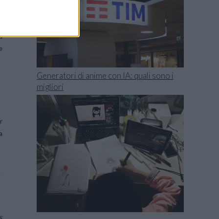
i
a
e
Generatori di anime con IA: quali sono i
migliori
r
a
i