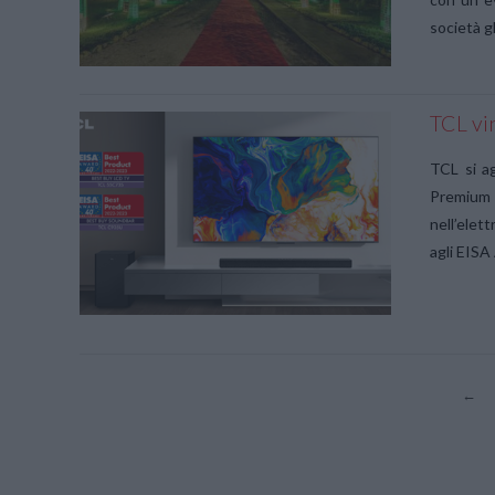
società g
TCL vi
VIEW POST
TCL si a
Premium M
nell’elet
agli EISA
VIEW POST
←