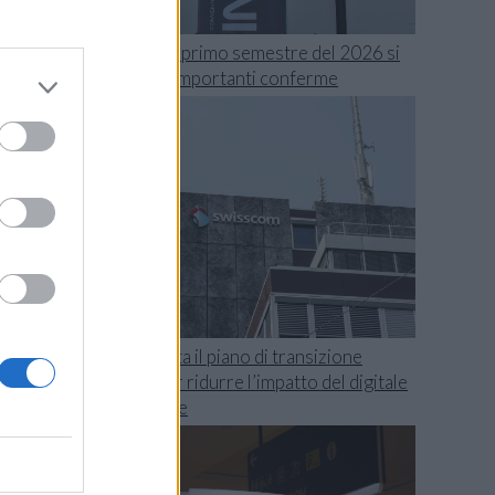
Swisscom, il primo semestre del 2026 si
chiude con importanti conferme
o
e
y
r
TIM presenta il piano di transizione
o
climatica per ridurre l’impatto del digitale
i
sull’ambiente