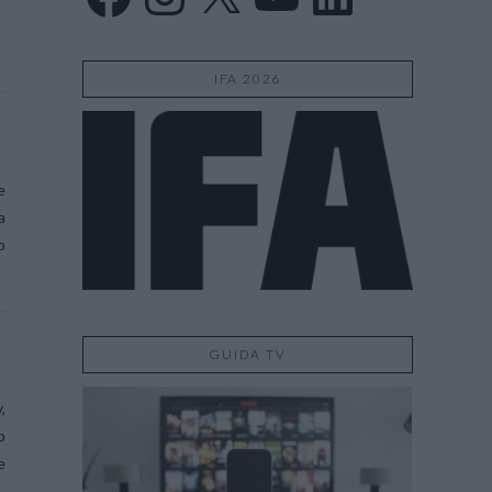
IFA 2026
e
a
o
GUIDA TV
,
p
e