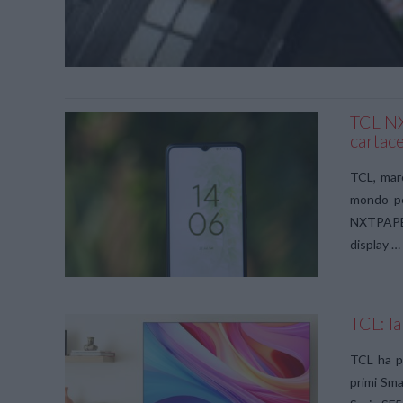
TCL NX
cartac
TCL, marc
mondo per
NXTPAPER
display …
TCL: la
TCL ha pr
primi Sma