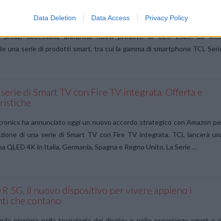
ano l’esperienza di visione al CES 2023
Data Deletion
Data Access
Privacy Policy
nda pioniera nella tecnologia dei display e nelle esperienze smart e d
a prezzi accessibili, annuncia nuovi prodotti al CES 2023. La line
 una serie di prodotti smart, tra cui la gamma di smartphone TCL Seri
 serie di Smart TV con Fire TV integrata. Offerta e
ristiche
tronics ha annunciato oggi un nuovo accordo strategico con Amazon pe
zazione di una serie di Smart TV con Fire TV integrata. TCL lancerà un
ea QLED 4K in Italia, Germania, Spagna e Regno Unito. La Serie …
R 5G, il nuovo dispositivo per vivere appieno i
i che contano
nda pioniera nella tecnologia dei display e nelle esperienze smart e d