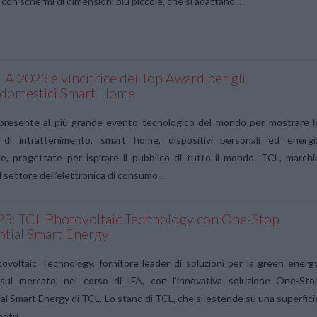
 con schermi di dimensioni più piccole, che si adattano …
FA 2023 è vincitrice dei Top Award per gli
odomestici Smart Home
presente al più grande evento tecnologico del mondo per mostrare l
i di intrattenimento, smart home, dispositivi personali ed energi
le, progettate per ispirare il pubblico di tutto il mondo. TCL, marchi
l settore dell’elettronica di consumo …
23: TCL Photovoltaic Technology con One-Stop
ntial Smart Energy
voltaic Technology, fornitore leader di soluzioni per la green energy
sul mercato, nel corso di IFA, con l’innovativa soluzione One-Sto
al Smart Energy di TCL. Lo stand di TCL, che si estende su una superfici
metri …