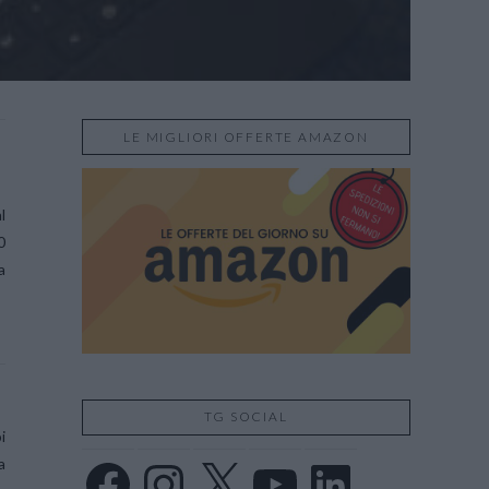
LE MIGLIORI OFFERTE AMAZON
l
0
a
TG SOCIAL
i
a
Facebook
Instagram
X
YouTube
LinkedIn