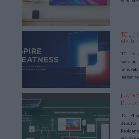
Serie SF5
TCL a I
elettr
VIEW POST
TCL era 
soluzion
rinnovabi
leader ne
IFA 20
Reside
VIEW POST
TCL Photo
debutta 
Residenti
di 2.013 