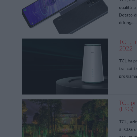
qualità a
Dotato di
di lunga 
TCL, i
2022
VIEW POST
TCL ha pr
tra cui 
programma
…
TCL pre
(ESG)
VIEW POST
TCL, azi
#TCLGreen
con un ev