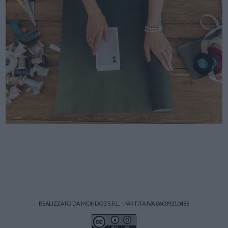
REALIZZATO DA MONDO3 S.R.L. - PARTITA IVA 06039210486