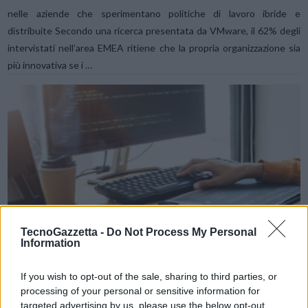
nelle aziende che sperimentano politiche di lavoro ibride e
distribuite Secondo una ricerca presentata da VMware, il 62% degli
intervistati nell’area EMEA ritiene che la propria organizzazione sia
più innovativa se i …
VIEW POST
TecnoGazzetta -
Do Not Process My Personal
Information
If you wish to opt-out of the sale, sharing to third parties, or
processing of your personal or sensitive information for
Cinque cose che gli sviluppatori vogliono, e
targeted advertising by us, please use the below opt-out