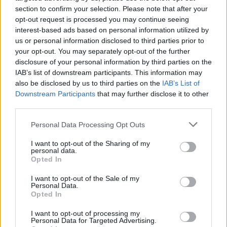
perché è ora che i responsabili aziendali li
section to confirm your selection. Please note that after your
ascoltino
opt-out request is processed you may continue seeing
interest-based ads based on personal information utilized by
A cura di Pierluigi Scardazza, Regional Director Italy & Iberia – Tanzu,
us or personal information disclosed to third parties prior to
VMware Le organizzazioni riconoscono sempre più il ruolo vitale che
your opt-out. You may separately opt-out of the further
disclosure of your personal information by third parties on the
gli sviluppatori svolgono nell’offrire un vantaggio competitivo
IAB’s list of downstream participants. This information may
attraverso applicazioni e servizi digitali innovativi, che consentono
also be disclosed by us to third parties on the
IAB’s List of
loro di rimanere …
Downstream Participants
that may further disclose it to other
third parties.
Personal Data Processing Opt Outs
I want to opt-out of the Sharing of my
personal data.
Opted In
I want to opt-out of the Sale of my
VIEW POST
Personal Data.
Opted In
I want to opt-out of processing my
Personal Data for Targeted Advertising.